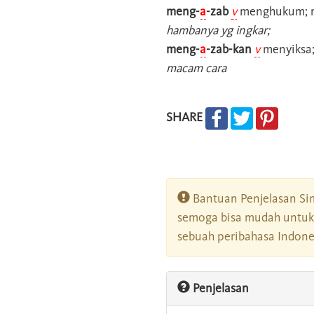
meng-
a
-zab
v
menghukum; m
hambanya yg ingkar;
meng-
a
-zab-kan
v
menyiksa
macam cara
SHARE
Bantuan Penjelasan Sim
semoga bisa mudah untuk 
sebuah peribahasa Indonesi
Penjelasan