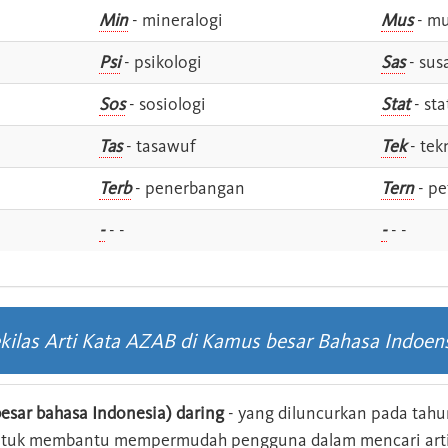
Min
- mineralogi
Mus
- mu
Psi
- psikologi
Sas
- susa
Sos
- sosiologi
Stat
- sta
Tas
- tasawuf
Tek
- tek
i
Terb
- penerbangan
Tern
- pe
-
- -
-
- -
kilas Arti Kata AZAB di Kamus besar Bahasa Indoen
esar bahasa Indonesia) daring
- yang diluncurkan pada tahun
ntuk membantu mempermudah pengguna dalam mencari arti 