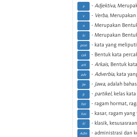
-
Adjektiva
, Merupa
a
-
Verba
, Merupakan 
v
- Merupakan Bentuk
n
- Merupakan Bentuk
ki
- kata yang meliputi
pron
- Bentuk kata perca
cak
-
Arkais
, Bentuk kat
ark
-
Adverbia
, kata yan
adv
-
Jawa
, adalah baha
Jw
-
partikel
, kelas kat
p
- ragam hormat, ra
hor
- kasar, ragam yang
kas
- klasik, kesusasraa
kl
- administrasi dan
Adm