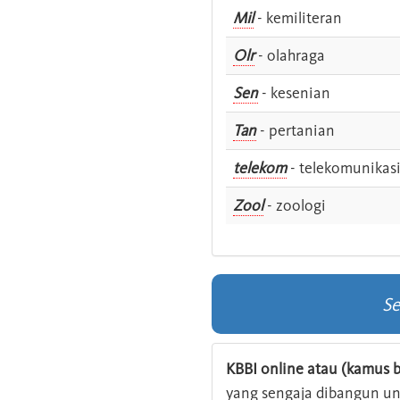
Mil
- kemiliteran
Olr
- olahraga
Sen
- kesenian
Tan
- pertanian
telekom
- telekomunikas
Zool
- zoologi
Se
KBBI online atau (kamus b
yang sengaja dibangun u