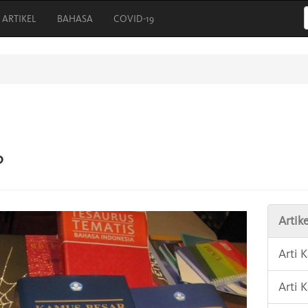
ARTIKEL
BAHASA
COVID-19
?
Artike
Arti
Arti 