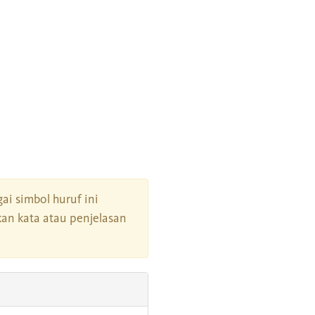
gai simbol huruf ini
an kata atau penjelasan