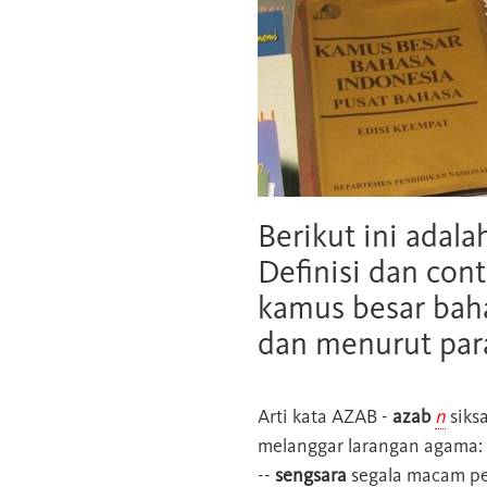
Berikut ini adala
Definisi dan cont
kamus besar baha
dan menurut para
Arti kata
AZAB
-
azab
n
siks
melanggar larangan agama:
--
sengsara
segala macam pe