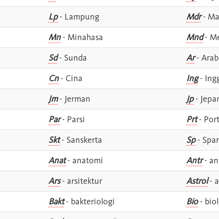
Lp
- Lampung
Mdr
- Ma
Mn
- Minahasa
Mnd
- M
Sd
- Sunda
Ar
- Arab
Cn
- Cina
Ing
- Ing
Jm
- Jerman
Jp
- Jepa
Par
- Parsi
Prt
- Por
Skt
- Sanskerta
Sp
- Spa
Anat
- anatomi
Antr
- an
Ars
- arsitektur
Astrol
- a
Bakt
- bakteriologi
Bio
- bio