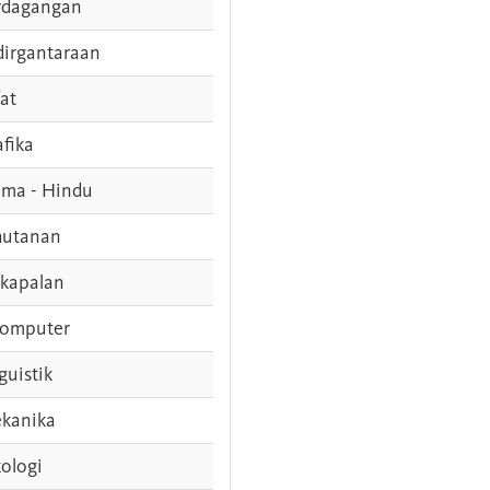
rdagangan
dirgantaraan
fat
afika
ama - Hindu
hutanan
rkapalan
komputer
guistik
kanika
ologi