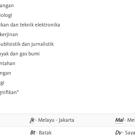
ilangan
iologi
rikan dan teknik elektronika
kerjinan
blisistik dan jurnalistik
inyak dan gas bumi
intahan
angan
gi
gnifikan"
Jk
- Melayu - Jakarta
Mal
- Mel
Bt
- Batak
Dy
- Say