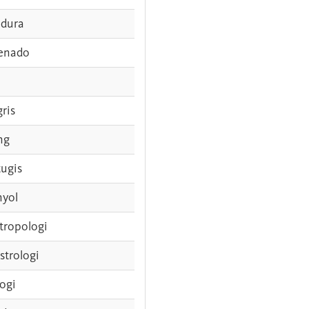
dura
enado
gris
ng
tugis
nyol
tropologi
strologi
logi