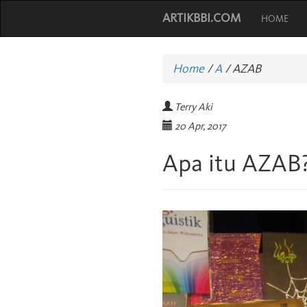
ARTIKBBI.COM
HOME
Home
/
A
/
AZAB
Terry Aki
20 Apr, 2017
Apa itu AZAB