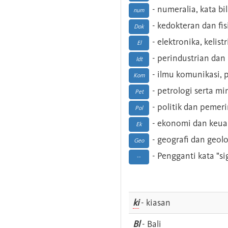
- numeralia, kata b
num
- kedokteran dan fis
Dok
- elektronika, kelist
El
- perindustrian dan 
Idt
- ilmu komunikasi, pu
Kom
- petrologi serta m
Pet
- politik dan pemer
Pol
- ekonomi dan keu
Ek
- geografi dan geolo
Geo
- Pengganti kata "si
--
ki
- kiasan
Bl
- Bali