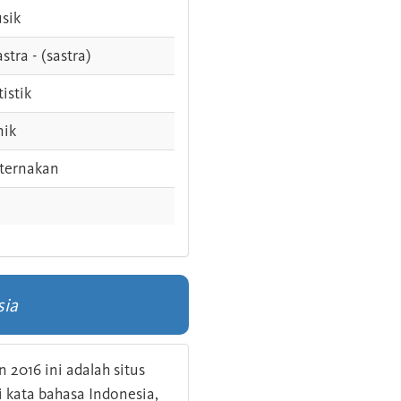
sik
stra - (sastra)
tistik
nik
ternakan
sia
 2016 ini adalah situs
kata bahasa Indonesia,