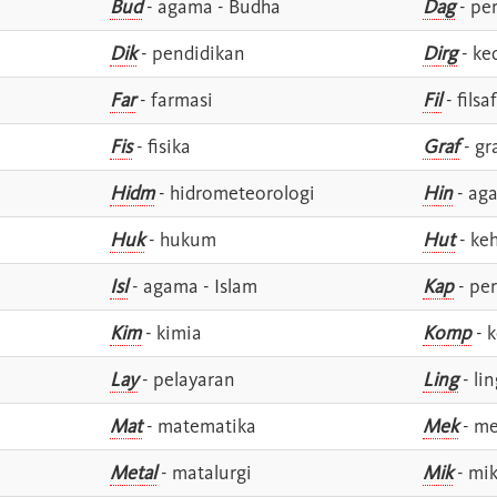
Bud
- agama - Budha
Dag
- pe
Dik
- pendidikan
Dirg
- ke
Far
- farmasi
Fil
- filsa
Fis
- fisika
Graf
- gr
Hidm
- hidrometeorologi
Hin
- ag
Huk
- hukum
Hut
- ke
Isl
- agama - Islam
Kap
- pe
Kim
- kimia
Komp
- 
Lay
- pelayaran
Ling
- lin
Mat
- matematika
Mek
- me
Metal
- matalurgi
Mik
- mik