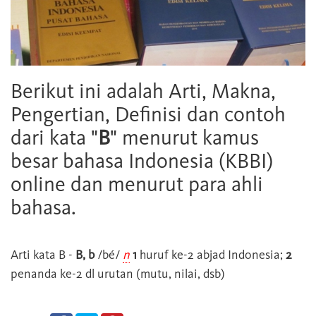
Berikut ini adalah Arti, Makna,
Pengertian, Definisi dan contoh
dari kata "
B
" menurut kamus
besar bahasa Indonesia (KBBI)
online dan menurut para ahli
bahasa.
Arti kata
B
-
B, b
/bé/
n
1
huruf ke-2 abjad Indonesia;
2
penanda ke-2 dl urutan (mutu, nilai, dsb)