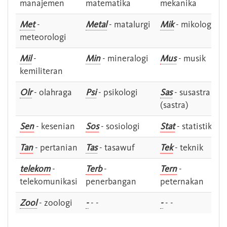
manajemen
matematika
mekanika
Met
-
Metal
- matalurgi
Mik
- mikologi
meteorologi
Mil
-
Min
- mineralogi
Mus
- musik
kemiliteran
Olr
- olahraga
Psi
- psikologi
Sas
- susastra -
(sastra)
Sen
- kesenian
Sos
- sosiologi
Stat
- statistik
Tan
- pertanian
Tas
- tasawuf
Tek
- teknik
telekom
-
Terb
-
Tern
-
telekomunikasi
penerbangan
peternakan
Zool
- zoologi
-
- -
-
- -