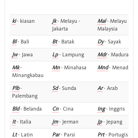
ki
- kiasan
Jk
- Melayu -
Mal
- Melayu -
Jakarta
Malaysia
Bl
- Bali
Bt
- Batak
Dy
- Sayak
Jw
- Jawa
Lp
- Lampung
Mdr
- Madura
Mk
-
Mn
- Minahasa
Mnd
- Menado
Minangkabau
Plb
-
Sd
- Sunda
Ar
- Arab
Palembang
Bld
- Belanda
Cn
- Cina
Ing
- Inggris
It
- Italia
Jm
- Jerman
Jp
- Jepang
Lt
- Latin
Par
- Parsi
Prt
- Portugis