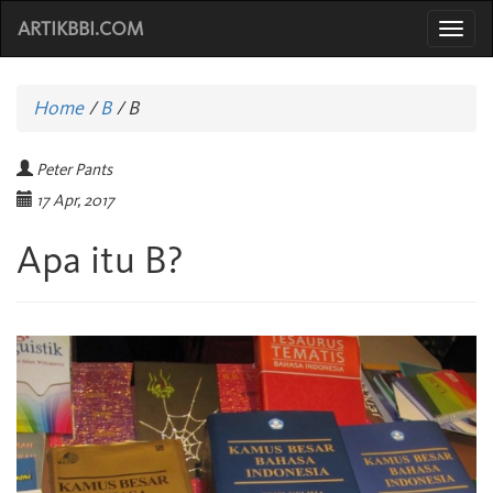
ARTIKBBI.COM
Togg
navi
Home
/
B
/
B
Peter Pants
17 Apr, 2017
Apa itu B?