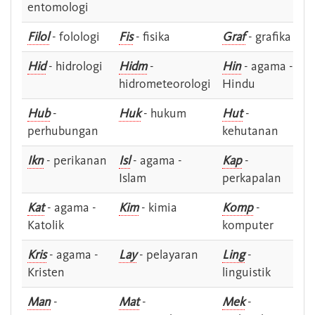
entomologi
Filol
- folologi
Fis
- fisika
Graf
- grafika
Hid
- hidrologi
Hidm
-
Hin
- agama -
hidrometeorologi
Hindu
Hub
-
Huk
- hukum
Hut
-
perhubungan
kehutanan
Ikn
- perikanan
Isl
- agama -
Kap
-
Islam
perkapalan
Kat
- agama -
Kim
- kimia
Komp
-
Katolik
komputer
Kris
- agama -
Lay
- pelayaran
Ling
-
Kristen
linguistik
Man
-
Mat
-
Mek
-