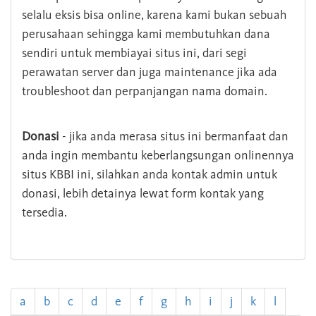
selalu eksis bisa online, karena kami bukan sebuah
perusahaan sehingga kami membutuhkan dana
sendiri untuk membiayai situs ini, dari segi
perawatan server dan juga maintenance jika ada
troubleshoot dan perpanjangan nama domain.
Donasi
- jika anda merasa situs ini bermanfaat dan
anda ingin membantu keberlangsungan onlinennya
situs KBBI ini, silahkan anda kontak admin untuk
donasi, lebih detainya lewat form kontak yang
tersedia.
a
b
c
d
e
f
g
h
i
j
k
l