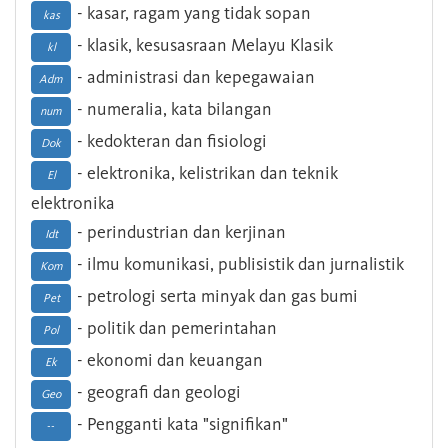
- kasar, ragam yang tidak sopan
kas
- klasik, kesusasraan Melayu Klasik
kl
- administrasi dan kepegawaian
Adm
- numeralia, kata bilangan
num
- kedokteran dan fisiologi
Dok
- elektronika, kelistrikan dan teknik
El
elektronika
- perindustrian dan kerjinan
Idt
- ilmu komunikasi, publisistik dan jurnalistik
Kom
- petrologi serta minyak dan gas bumi
Pet
- politik dan pemerintahan
Pol
- ekonomi dan keuangan
Ek
- geografi dan geologi
Geo
- Pengganti kata "signifikan"
--