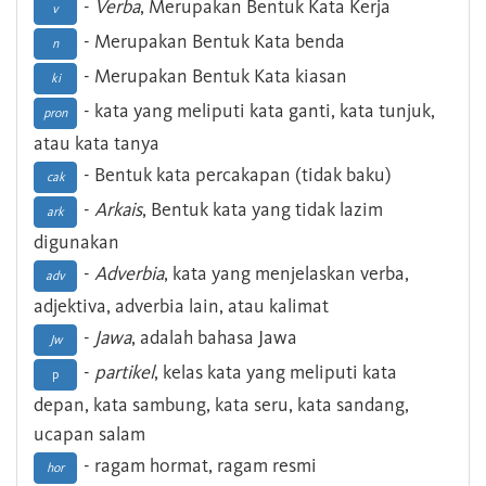
-
Verba
, Merupakan Bentuk Kata Kerja
v
- Merupakan Bentuk Kata benda
n
- Merupakan Bentuk Kata kiasan
ki
- kata yang meliputi kata ganti, kata tunjuk,
pron
atau kata tanya
- Bentuk kata percakapan (tidak baku)
cak
-
Arkais
, Bentuk kata yang tidak lazim
ark
digunakan
-
Adverbia
, kata yang menjelaskan verba,
adv
adjektiva, adverbia lain, atau kalimat
-
Jawa
, adalah bahasa Jawa
Jw
-
partikel
, kelas kata yang meliputi kata
p
depan, kata sambung, kata seru, kata sandang,
ucapan salam
- ragam hormat, ragam resmi
hor