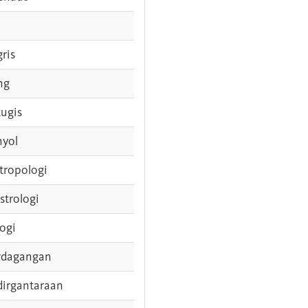
gris
ng
tugis
nyol
tropologi
strologi
logi
rdagangan
dirgantaraan