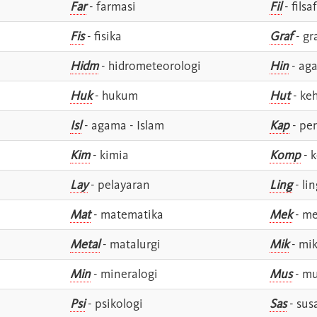
Far
- farmasi
Fil
- filsa
Fis
- fisika
Graf
- gr
Hidm
- hidrometeorologi
Hin
- ag
Huk
- hukum
Hut
- ke
Isl
- agama - Islam
Kap
- pe
Kim
- kimia
Komp
- 
Lay
- pelayaran
Ling
- lin
Mat
- matematika
Mek
- me
Metal
- matalurgi
Mik
- mik
Min
- mineralogi
Mus
- mu
Psi
- psikologi
Sas
- susa