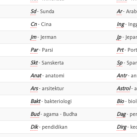
Sd
- Sunda
Ar
- Arab
Cn
- Cina
Ing
- Ing
Jm
- Jerman
Jp
- Jepa
Par
- Parsi
Prt
- Por
Skt
- Sanskerta
Sp
- Spa
Anat
- anatomi
Antr
- an
Ars
- arsitektur
Astrol
- a
Bakt
- bakteriologi
Bio
- bio
Bud
- agama - Budha
Dag
- pe
Dik
- pendidikan
Dirg
- ke