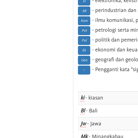
- elektronika, kelist
El
- perindustrian dan 
Idt
- ilmu komunikasi, pu
Kom
- petrologi serta m
Pet
- politik dan pemer
Pol
- ekonomi dan keu
Ek
- geografi dan geolo
Geo
- Pengganti kata "si
--
ki
- kiasan
Bl
- Bali
Jw
- Jawa
Mk
- Minangkabau