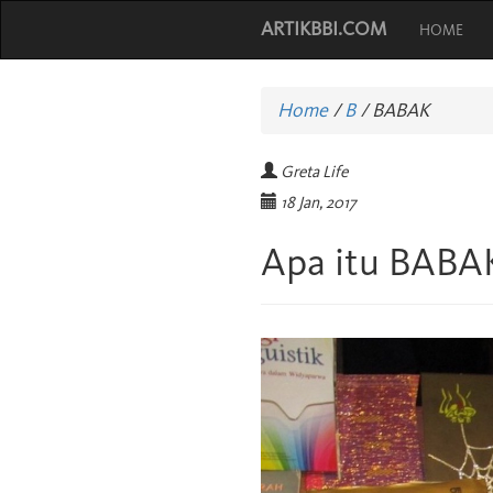
ARTIKBBI.COM
HOME
Home
/
B
/
BABAK
Greta Life
18 Jan, 2017
Apa itu BABA