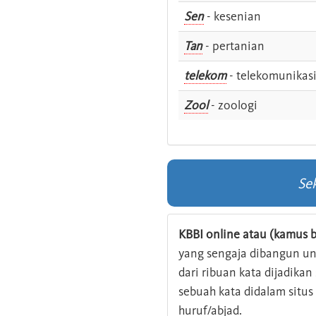
Sen
- kesenian
Tan
- pertanian
telekom
- telekomunikas
Zool
- zoologi
Se
KBBI online atau (kamus b
yang sengaja dibangun u
dari ribuan kata dijadika
sebuah kata didalam situ
huruf/abjad.