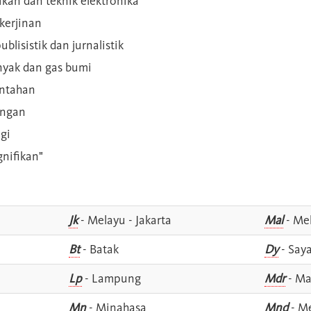
rikan dan teknik elektronika
kerjinan
blisistik dan jurnalistik
inyak dan gas bumi
intahan
angan
gi
gnifikan"
Jk
- Melayu - Jakarta
Mal
- Mel
Bt
- Batak
Dy
- Say
Lp
- Lampung
Mdr
- Ma
Mn
- Minahasa
Mnd
- M