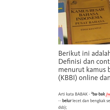
Berikut ini adala
Definisi dan cont
menurut kamus b
(KBBI) online da
2
Arti kata
BABAK
-
ba-bak
J
--
belur
lecet dan bengkak se
dsb);