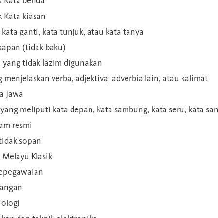
 Kata benda
 Kata kiasan
 kata ganti, kata tunjuk, atau kata tanya
kapan (tidak baku)
a yang tidak lazim digunakan
g menjelaskan verba, adjektiva, adverbia lain, atau kalimat
sa Jawa
a yang meliputi kata depan, kata sambung, kata seru, kata s
gam resmi
 tidak sopan
n Melayu Klasik
 kepegawaian
ilangan
iologi