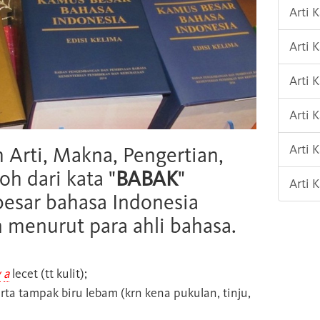
Arti 
Arti 
Arti 
Arti
Arti
h Arti, Makna, Pengertian,
oh dari kata "
BABAK
"
Arti 
esar bahasa Indonesia
n menurut para ahli bahasa.
w
a
lecet (tt kulit);
rta tampak biru lebam (krn kena pukulan, tinju,