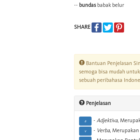
--
bundas
babak belur
SHARE
Bantuan Penjelasan Sim
semoga bisa mudah untuk 
sebuah peribahasa Indonesi
Penjelasan
-
Adjektiva
, Merupa
a
-
Verba
, Merupakan 
v