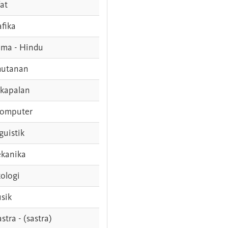
fat
afika
ama - Hindu
hutanan
rkapalan
komputer
guistik
kanika
ologi
sik
stra - (sastra)