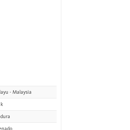
ayu - Malaysia
ak
dura
enado