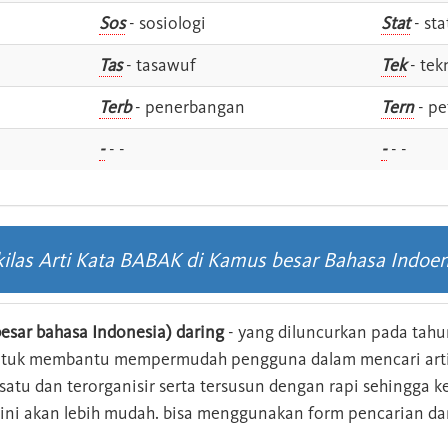
Sos
- sosiologi
Stat
- sta
Tas
- tasawuf
Tek
- tek
i
Terb
- penerbangan
Tern
- pe
-
- -
-
- -
kilas Arti Kata BABAK di Kamus besar Bahasa Indoen
esar bahasa Indonesia) daring
- yang diluncurkan pada tahun
ntuk membantu mempermudah pengguna dalam mencari arti 
n satu dan terorganisir serta tersusun dengan rapi sehingga
s ini akan lebih mudah. bisa menggunakan form pencarian da