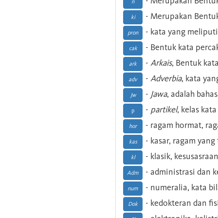
- Merupakan Bentuk
n
- Merupakan Bentuk
ki
- kata yang meliputi
pron
- Bentuk kata perca
cak
-
Arkais
, Bentuk kat
ark
-
Adverbia
, kata yan
adv
-
Jawa
, adalah baha
Jw
-
partikel
, kelas kat
p
- ragam hormat, ra
hor
- kasar, ragam yang
kas
- klasik, kesusasraa
kl
- administrasi dan
Adm
- numeralia, kata b
num
- kedokteran dan fis
Dok