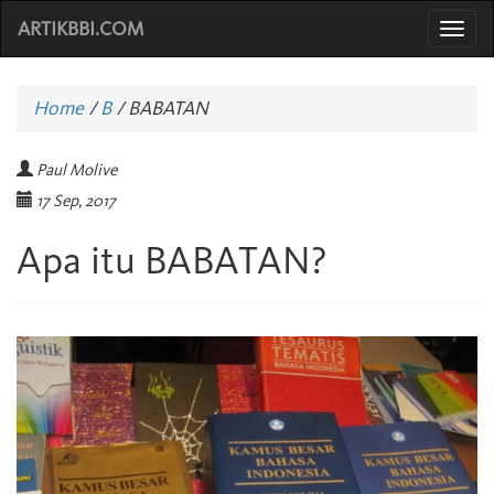
ARTIKBBI.COM
Togg
navi
Home
/
B
/
BABATAN
Paul Molive
17 Sep, 2017
Apa itu BABATAN?