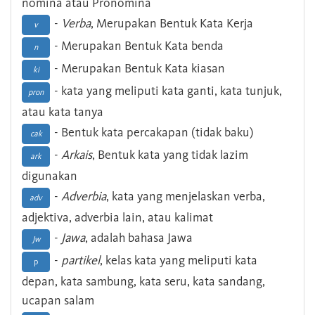
nomina atau Pronomina
-
Verba
, Merupakan Bentuk Kata Kerja
v
- Merupakan Bentuk Kata benda
n
- Merupakan Bentuk Kata kiasan
ki
- kata yang meliputi kata ganti, kata tunjuk,
pron
atau kata tanya
- Bentuk kata percakapan (tidak baku)
cak
-
Arkais
, Bentuk kata yang tidak lazim
ark
digunakan
-
Adverbia
, kata yang menjelaskan verba,
adv
adjektiva, adverbia lain, atau kalimat
-
Jawa
, adalah bahasa Jawa
Jw
-
partikel
, kelas kata yang meliputi kata
p
depan, kata sambung, kata seru, kata sandang,
ucapan salam