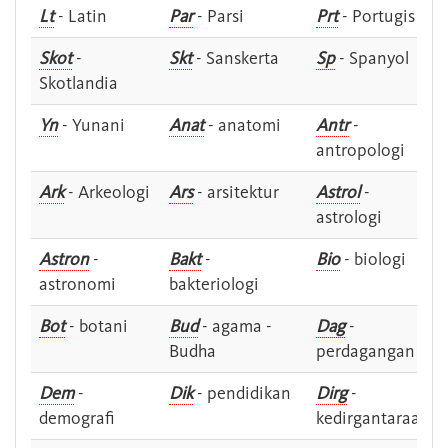
Lt
- Latin
Par
- Parsi
Prt
- Portugis
Skot
-
Skt
- Sanskerta
Sp
- Spanyol
Skotlandia
Yn
- Yunani
Anat
- anatomi
Antr
-
antropologi
Ark
- Arkeologi
Ars
- arsitektur
Astrol
-
astrologi
Astron
-
Bakt
-
Bio
- biologi
astronomi
bakteriologi
Bot
- botani
Bud
- agama -
Dag
-
Budha
perdagangan
Dem
-
Dik
- pendidikan
Dirg
-
demografi
kedirgantaraan