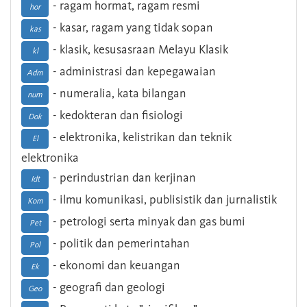
- ragam hormat, ragam resmi
hor
- kasar, ragam yang tidak sopan
kas
- klasik, kesusasraan Melayu Klasik
kl
- administrasi dan kepegawaian
Adm
- numeralia, kata bilangan
num
- kedokteran dan fisiologi
Dok
- elektronika, kelistrikan dan teknik
El
elektronika
- perindustrian dan kerjinan
Idt
- ilmu komunikasi, publisistik dan jurnalistik
Kom
- petrologi serta minyak dan gas bumi
Pet
- politik dan pemerintahan
Pol
- ekonomi dan keuangan
Ek
- geografi dan geologi
Geo