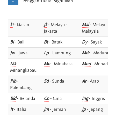
- Pengganti kata "signifikan"
--
ki
- kiasan
Jk
- Melayu -
Mal
- Melayu -
Jakarta
Malaysia
Bl
- Bali
Bt
- Batak
Dy
- Sayak
Jw
- Jawa
Lp
- Lampung
Mdr
- Madura
Mk
-
Mn
- Minahasa
Mnd
- Menado
Minangkabau
Plb
-
Sd
- Sunda
Ar
- Arab
Palembang
Bld
- Belanda
Cn
- Cina
Ing
- Inggris
It
- Italia
Jm
- Jerman
Jp
- Jepang