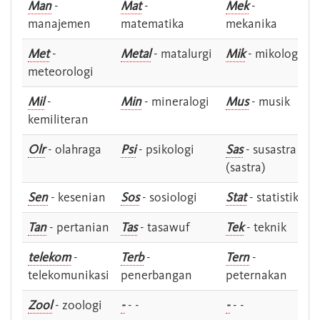
Man
-
Mat
-
Mek
-
manajemen
matematika
mekanika
Met
-
Metal
- matalurgi
Mik
- mikologi
meteorologi
Mil
-
Min
- mineralogi
Mus
- musik
kemiliteran
Olr
- olahraga
Psi
- psikologi
Sas
- susastra -
(sastra)
Sen
- kesenian
Sos
- sosiologi
Stat
- statistik
Tan
- pertanian
Tas
- tasawuf
Tek
- teknik
telekom
-
Terb
-
Tern
-
telekomunikasi
penerbangan
peternakan
Zool
- zoologi
-
- -
-
- -