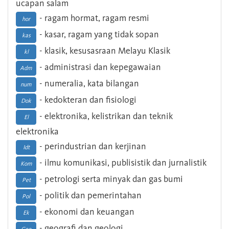
ucapan salam
- ragam hormat, ragam resmi
hor
- kasar, ragam yang tidak sopan
kas
- klasik, kesusasraan Melayu Klasik
kl
- administrasi dan kepegawaian
Adm
- numeralia, kata bilangan
num
- kedokteran dan fisiologi
Dok
- elektronika, kelistrikan dan teknik
El
elektronika
- perindustrian dan kerjinan
Idt
- ilmu komunikasi, publisistik dan jurnalistik
Kom
- petrologi serta minyak dan gas bumi
Pet
- politik dan pemerintahan
Pol
- ekonomi dan keuangan
Ek
- geografi dan geologi