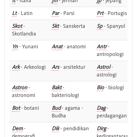
It
- Italia
Jm
- Jerman
Jp
- Jepang
Lt
- Latin
Par
- Parsi
Prt
- Portugis
Skot
-
Skt
- Sanskerta
Sp
- Spanyol
Skotlandia
Yn
- Yunani
Anat
- anatomi
Antr
-
antropologi
Ark
- Arkeologi
Ars
- arsitektur
Astrol
-
astrologi
Astron
-
Bakt
-
Bio
- biologi
astronomi
bakteriologi
Bot
- botani
Bud
- agama -
Dag
-
Budha
perdagangan
Dem
-
Dik
- pendidikan
Dirg
-
demografi
kedirgantaraan