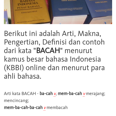
Berikut ini adalah Arti, Makna,
Pengertian, Definisi dan contoh
dari kata "
BACAH
" menurut
kamus besar bahasa Indonesia
(KBBI) online dan menurut para
ahli bahasa.
Arti kata
BACAH
-
ba-cah
v
,
mem-ba-cah
v
merajang;
mencincang;
mem-ba-cah-ba-cah
v
membacah