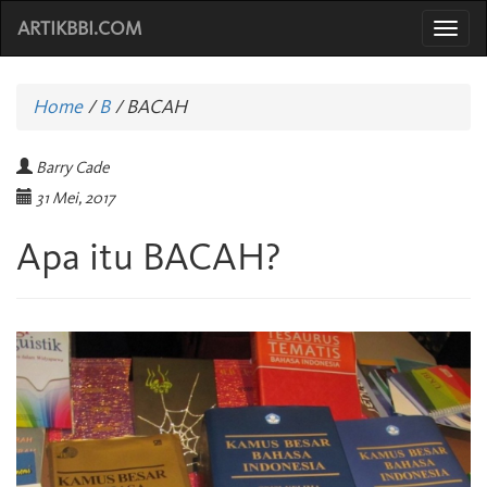
ARTIKBBI.COM
Togg
navi
Home
/
B
/
BACAH
Barry Cade
31 Mei, 2017
Apa itu BACAH?