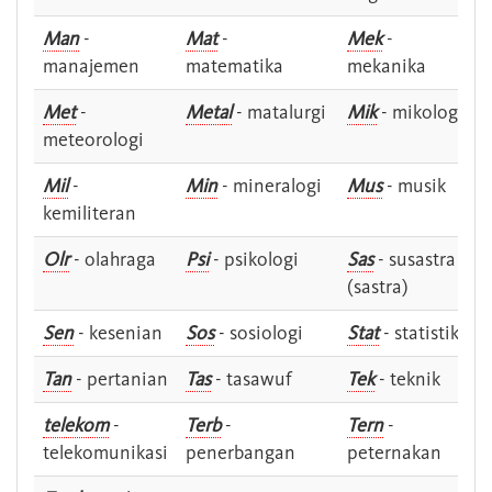
Man
-
Mat
-
Mek
-
manajemen
matematika
mekanika
Met
-
Metal
- matalurgi
Mik
- mikologi
meteorologi
Mil
-
Min
- mineralogi
Mus
- musik
kemiliteran
Olr
- olahraga
Psi
- psikologi
Sas
- susastra -
(sastra)
Sen
- kesenian
Sos
- sosiologi
Stat
- statistik
Tan
- pertanian
Tas
- tasawuf
Tek
- teknik
telekom
-
Terb
-
Tern
-
telekomunikasi
penerbangan
peternakan