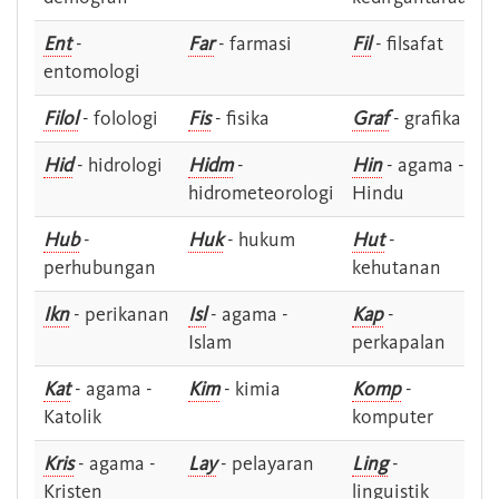
Ent
-
Far
- farmasi
Fil
- filsafat
entomologi
Filol
- folologi
Fis
- fisika
Graf
- grafika
Hid
- hidrologi
Hidm
-
Hin
- agama -
hidrometeorologi
Hindu
Hub
-
Huk
- hukum
Hut
-
perhubungan
kehutanan
Ikn
- perikanan
Isl
- agama -
Kap
-
Islam
perkapalan
Kat
- agama -
Kim
- kimia
Komp
-
Katolik
komputer
Kris
- agama -
Lay
- pelayaran
Ling
-
Kristen
linguistik