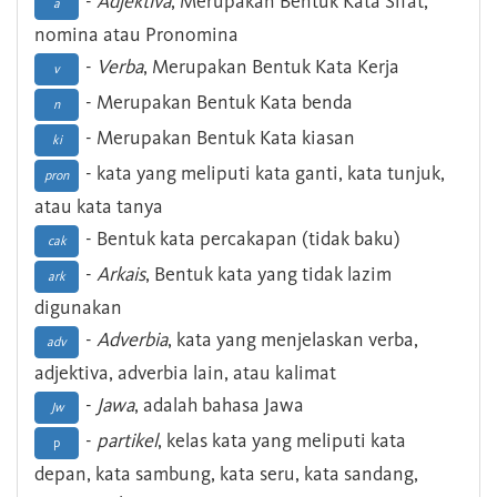
-
Adjektiva
, Merupakan Bentuk Kata Sifat,
a
nomina atau Pronomina
-
Verba
, Merupakan Bentuk Kata Kerja
v
- Merupakan Bentuk Kata benda
n
- Merupakan Bentuk Kata kiasan
ki
- kata yang meliputi kata ganti, kata tunjuk,
pron
atau kata tanya
- Bentuk kata percakapan (tidak baku)
cak
-
Arkais
, Bentuk kata yang tidak lazim
ark
digunakan
-
Adverbia
, kata yang menjelaskan verba,
adv
adjektiva, adverbia lain, atau kalimat
-
Jawa
, adalah bahasa Jawa
Jw
-
partikel
, kelas kata yang meliputi kata
p
depan, kata sambung, kata seru, kata sandang,