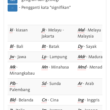
Geo
- Pengganti kata "signifikan"
--
ki
- kiasan
Jk
- Melayu -
Mal
- Melayu -
Jakarta
Malaysia
Bl
- Bali
Bt
- Batak
Dy
- Sayak
Jw
- Jawa
Lp
- Lampung
Mdr
- Madura
Mk
-
Mn
- Minahasa
Mnd
- Menado
Minangkabau
Plb
-
Sd
- Sunda
Ar
- Arab
Palembang
Bld
- Belanda
Cn
- Cina
Ing
- Inggris