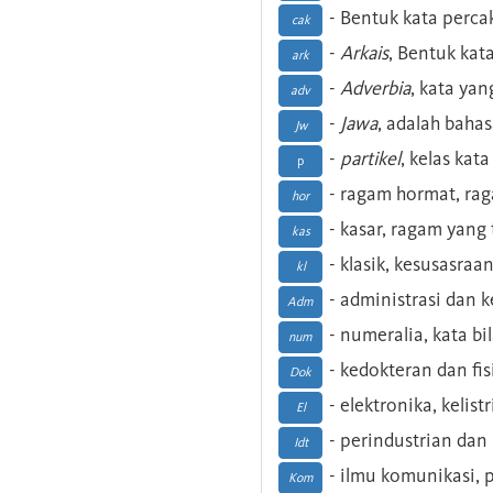
- Bentuk kata perca
cak
-
Arkais
, Bentuk kat
ark
-
Adverbia
, kata yan
adv
-
Jawa
, adalah baha
Jw
-
partikel
, kelas kat
p
- ragam hormat, ra
hor
- kasar, ragam yang
kas
- klasik, kesusasraa
kl
- administrasi dan
Adm
- numeralia, kata b
num
- kedokteran dan fis
Dok
- elektronika, kelist
El
- perindustrian dan 
Idt
- ilmu komunikasi, pu
Kom