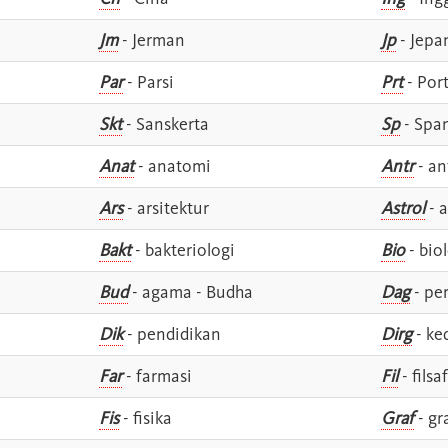
Jm
- Jerman
Jp
- Jepa
Par
- Parsi
Prt
- Por
Skt
- Sanskerta
Sp
- Spa
Anat
- anatomi
Antr
- an
Ars
- arsitektur
Astrol
- a
Bakt
- bakteriologi
Bio
- bio
Bud
- agama - Budha
Dag
- pe
Dik
- pendidikan
Dirg
- ke
Far
- farmasi
Fil
- filsa
Fis
- fisika
Graf
- gr