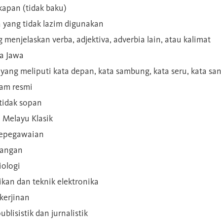
kapan (tidak baku)
a yang tidak lazim digunakan
g menjelaskan verba, adjektiva, adverbia lain, atau kalimat
sa Jawa
a yang meliputi kata depan, kata sambung, kata seru, kata s
gam resmi
 tidak sopan
n Melayu Klasik
 kepegawaian
ilangan
iologi
rikan dan teknik elektronika
kerjinan
blisistik dan jurnalistik