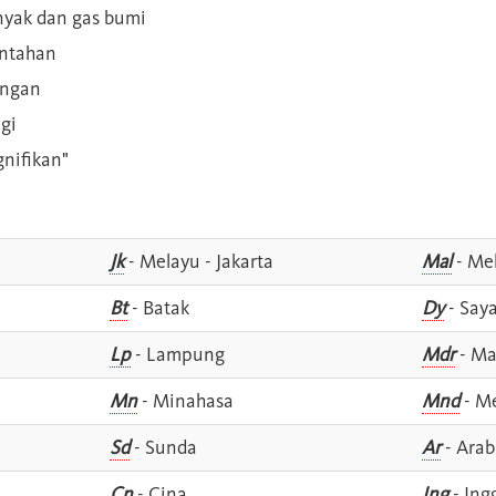
inyak dan gas bumi
intahan
angan
gi
gnifikan"
Jk
- Melayu - Jakarta
Mal
- Mel
Bt
- Batak
Dy
- Say
Lp
- Lampung
Mdr
- Ma
Mn
- Minahasa
Mnd
- M
Sd
- Sunda
Ar
- Arab
Cn
- Cina
Ing
- Ing