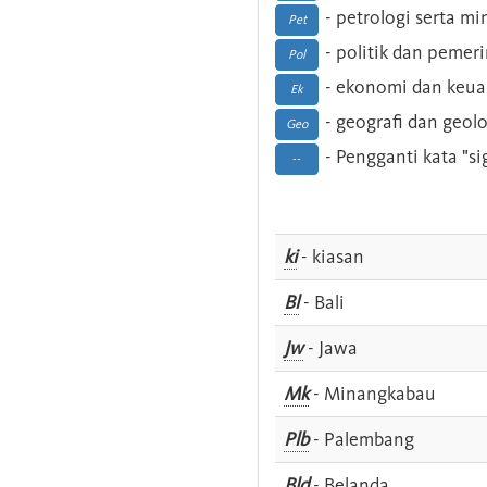
- petrologi serta m
Pet
- politik dan pemer
Pol
- ekonomi dan keu
Ek
- geografi dan geolo
Geo
- Pengganti kata "si
--
ki
- kiasan
Bl
- Bali
Jw
- Jawa
Mk
- Minangkabau
Plb
- Palembang
Bld
- Belanda