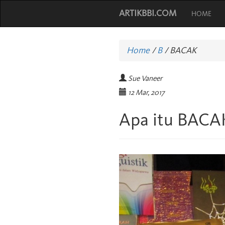
ARTIKBBI.COM
HOME
Home
/
B
/
BACAK
Sue Vaneer
12 Mar, 2017
Apa itu BACA