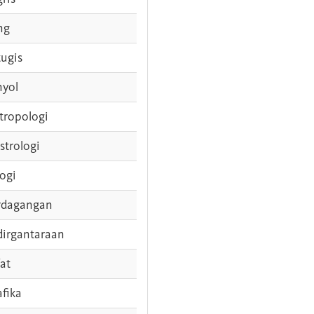
ng
tugis
nyol
tropologi
strologi
logi
rdagangan
dirgantaraan
fat
afika