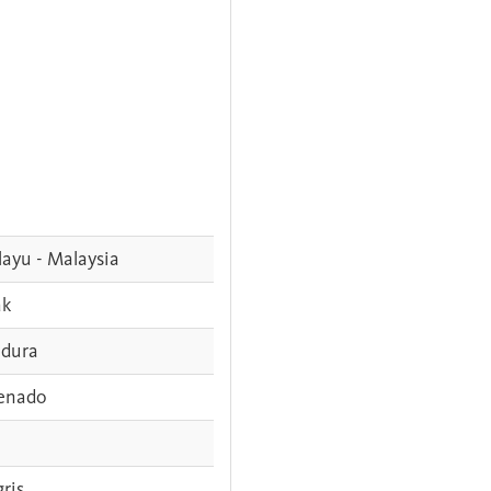
ayu - Malaysia
ak
dura
enado
gris