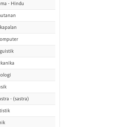
ama - Hindu
hutanan
rkapalan
komputer
guistik
kanika
ologi
sik
stra - (sastra)
tistik
nik