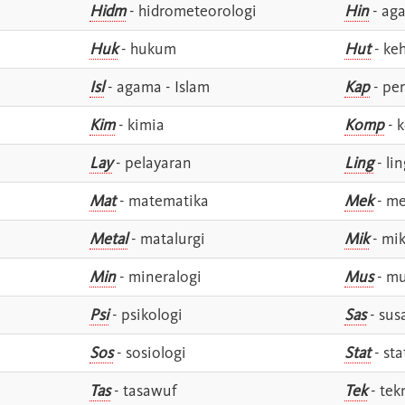
Hidm
- hidrometeorologi
Hin
- ag
Huk
- hukum
Hut
- ke
Isl
- agama - Islam
Kap
- pe
Kim
- kimia
Komp
- 
Lay
- pelayaran
Ling
- lin
Mat
- matematika
Mek
- me
Metal
- matalurgi
Mik
- mik
Min
- mineralogi
Mus
- mu
Psi
- psikologi
Sas
- susa
Sos
- sosiologi
Stat
- sta
Tas
- tasawuf
Tek
- tek