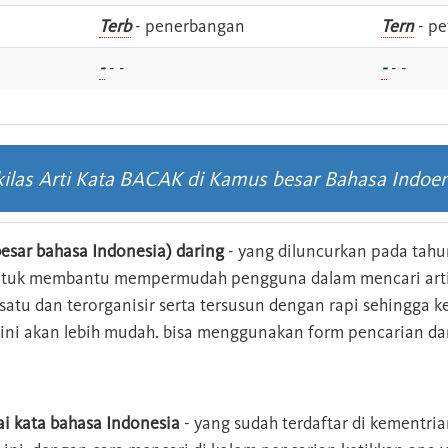
i
Terb
- penerbangan
Tern
- pe
-
- -
-
- -
kilas Arti Kata BACAK di Kamus besar Bahasa Indoen
esar bahasa Indonesia) daring
- yang diluncurkan pada tahun
ntuk membantu mempermudah pengguna dalam mencari arti 
n satu dan terorganisir serta tersusun dengan rapi sehingga
s ini akan lebih mudah. bisa menggunakan form pencarian da
ai kata bahasa Indonesia
- yang sudah terdaftar di kementri