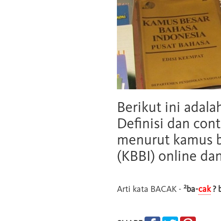
Berikut ini adala
Definisi dan cont
menurut kamus b
(KBBI) online da
2
Arti kata
BACAK
-
ba-
cak
? 