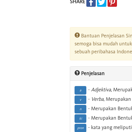
SHARE
Bantuan Penjelasan Sim
semoga bisa mudah untuk 
sebuah peribahasa Indonesi
Penjelasan
-
Adjektiva
, Merupa
a
-
Verba
, Merupakan 
v
- Merupakan Bentuk
n
- Merupakan Bentuk
ki
- kata yang meliputi
pron