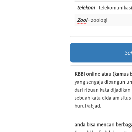
telekom
- telekomunikas
Zool
- zoologi
Se
KBBI online atau (kamus b
yang sengaja dibangun u
dari ribuan kata dijadika
sebuah kata didalam situ
huruf/abjad.
anda bisa mencari berbag