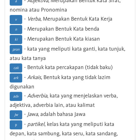
-
Adjektiva
, Merupakan Bentuk Kata Sifat,
a
nomina atau Pronomina
-
Verba
, Merupakan Bentuk Kata Kerja
v
- Merupakan Bentuk Kata benda
n
- Merupakan Bentuk Kata kiasan
ki
- kata yang meliputi kata ganti, kata tunjuk,
pron
atau kata tanya
- Bentuk kata percakapan (tidak baku)
cak
-
Arkais
, Bentuk kata yang tidak lazim
ark
digunakan
-
Adverbia
, kata yang menjelaskan verba,
adv
adjektiva, adverbia lain, atau kalimat
-
Jawa
, adalah bahasa Jawa
Jw
-
partikel
, kelas kata yang meliputi kata
p
depan, kata sambung, kata seru, kata sandang,