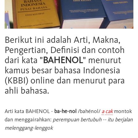
Berikut ini adalah Arti, Makna,
Pengertian, Definisi dan contoh
dari kata "
BAHENOL
" menurut
kamus besar bahasa Indonesia
(KBBI) online dan menurut para
ahli bahasa.
Arti kata
BAHENOL
-
ba-he-nol
/bahénol/
a
cak
montok
dan menggairahkan:
perempuan bertubuh -- itu berjalan
melenggang-lenggok