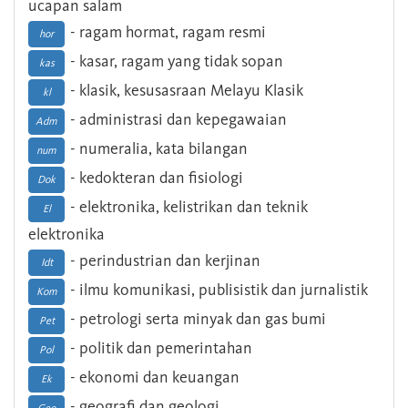
ucapan salam
- ragam hormat, ragam resmi
hor
- kasar, ragam yang tidak sopan
kas
- klasik, kesusasraan Melayu Klasik
kl
- administrasi dan kepegawaian
Adm
- numeralia, kata bilangan
num
- kedokteran dan fisiologi
Dok
- elektronika, kelistrikan dan teknik
El
elektronika
- perindustrian dan kerjinan
Idt
- ilmu komunikasi, publisistik dan jurnalistik
Kom
- petrologi serta minyak dan gas bumi
Pet
- politik dan pemerintahan
Pol
- ekonomi dan keuangan
Ek
- geografi dan geologi