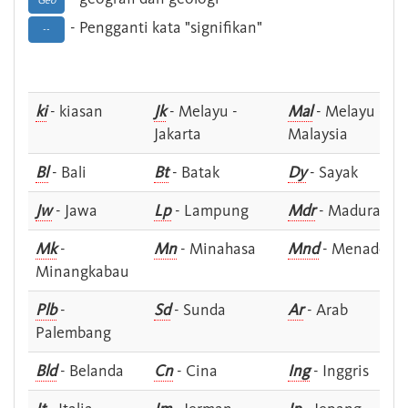
Geo
- Pengganti kata "signifikan"
--
ki
- kiasan
Jk
- Melayu -
Mal
- Melayu -
Jakarta
Malaysia
Bl
- Bali
Bt
- Batak
Dy
- Sayak
Jw
- Jawa
Lp
- Lampung
Mdr
- Madura
Mk
-
Mn
- Minahasa
Mnd
- Menado
Minangkabau
Plb
-
Sd
- Sunda
Ar
- Arab
Palembang
Bld
- Belanda
Cn
- Cina
Ing
- Inggris