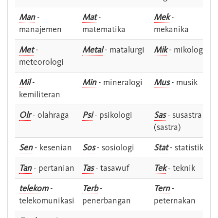
Man
-
Mat
-
Mek
-
manajemen
matematika
mekanika
Met
-
Metal
- matalurgi
Mik
- mikologi
meteorologi
Mil
-
Min
- mineralogi
Mus
- musik
kemiliteran
Olr
- olahraga
Psi
- psikologi
Sas
- susastra -
(sastra)
Sen
- kesenian
Sos
- sosiologi
Stat
- statistik
Tan
- pertanian
Tas
- tasawuf
Tek
- teknik
telekom
-
Terb
-
Tern
-
telekomunikasi
penerbangan
peternakan