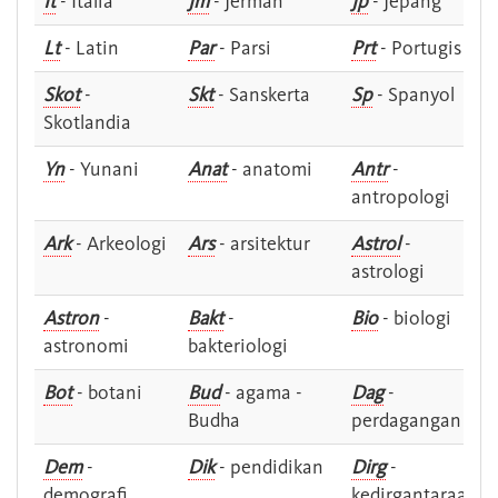
It
- Italia
Jm
- Jerman
Jp
- Jepang
Lt
- Latin
Par
- Parsi
Prt
- Portugis
Skot
-
Skt
- Sanskerta
Sp
- Spanyol
Skotlandia
Yn
- Yunani
Anat
- anatomi
Antr
-
antropologi
Ark
- Arkeologi
Ars
- arsitektur
Astrol
-
astrologi
Astron
-
Bakt
-
Bio
- biologi
astronomi
bakteriologi
Bot
- botani
Bud
- agama -
Dag
-
Budha
perdagangan
Dem
-
Dik
- pendidikan
Dirg
-
demografi
kedirgantaraan