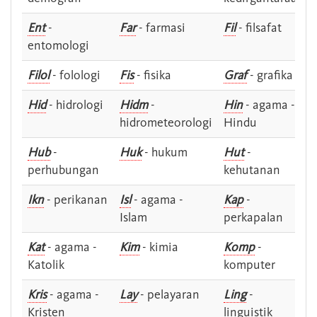
Ent
-
Far
- farmasi
Fil
- filsafat
entomologi
Filol
- folologi
Fis
- fisika
Graf
- grafika
Hid
- hidrologi
Hidm
-
Hin
- agama -
hidrometeorologi
Hindu
Hub
-
Huk
- hukum
Hut
-
perhubungan
kehutanan
Ikn
- perikanan
Isl
- agama -
Kap
-
Islam
perkapalan
Kat
- agama -
Kim
- kimia
Komp
-
Katolik
komputer
Kris
- agama -
Lay
- pelayaran
Ling
-
Kristen
linguistik