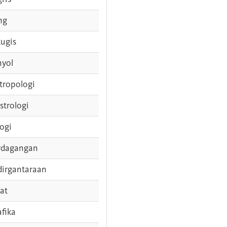
ng
tugis
nyol
tropologi
strologi
logi
rdagangan
dirgantaraan
fat
afika