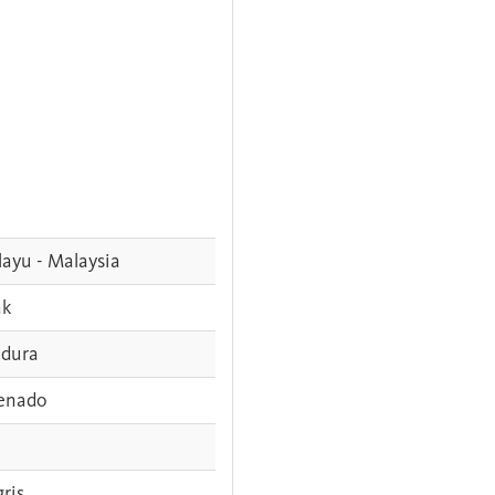
ayu - Malaysia
ak
dura
enado
gris