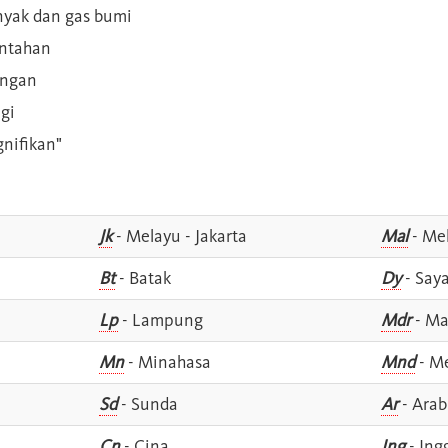
inyak dan gas bumi
intahan
angan
gi
gnifikan"
Jk
- Melayu - Jakarta
Mal
- Mel
Bt
- Batak
Dy
- Say
Lp
- Lampung
Mdr
- Ma
Mn
- Minahasa
Mnd
- M
Sd
- Sunda
Ar
- Arab
Cn
- Cina
Ing
- Ing