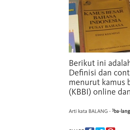
Berikut ini adala
Definisi dan cont
menurut kamus b
(KBBI) online da
3
Arti kata
BALANG
-
ba-lang