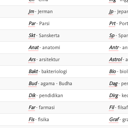
Jm
- Jerman
Jp
- Jepa
Par
- Parsi
Prt
- Por
Skt
- Sanskerta
Sp
- Spa
Anat
- anatomi
Antr
- an
Ars
- arsitektur
Astrol
- a
Bakt
- bakteriologi
Bio
- bio
Bud
- agama - Budha
Dag
- pe
Dik
- pendidikan
Dirg
- ke
Far
- farmasi
Fil
- filsa
Fis
- fisika
Graf
- gr