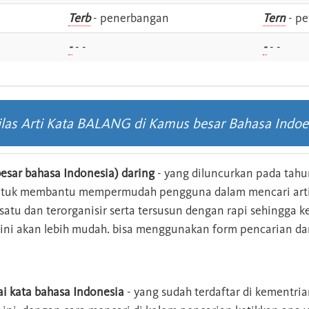
i
Terb
- penerbangan
Tern
- pe
-
- -
-
- -
ilas Arti Kata BALANG di Kamus besar Bahasa Indoe
esar bahasa Indonesia) daring
- yang diluncurkan pada tahun
ntuk membantu mempermudah pengguna dalam mencari arti 
n satu dan terorganisir serta tersusun dengan rapi sehingga
s ini akan lebih mudah. bisa menggunakan form pencarian da
ai kata bahasa Indonesia
- yang sudah terdaftar di kementri