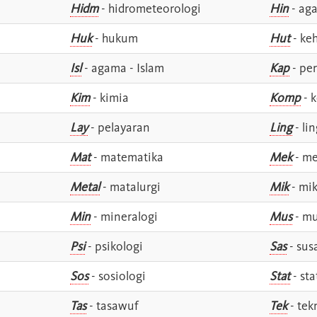
Hidm
- hidrometeorologi
Hin
- ag
Huk
- hukum
Hut
- ke
Isl
- agama - Islam
Kap
- pe
Kim
- kimia
Komp
- 
Lay
- pelayaran
Ling
- lin
Mat
- matematika
Mek
- me
Metal
- matalurgi
Mik
- mik
Min
- mineralogi
Mus
- mu
Psi
- psikologi
Sas
- susa
Sos
- sosiologi
Stat
- sta
Tas
- tasawuf
Tek
- tek