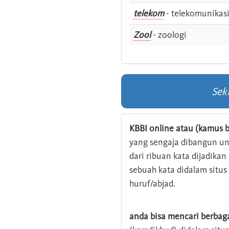
telekom
- telekomunikas
Zool
- zoologi
Sek
KBBI online atau (kamus b
yang sengaja dibangun u
dari ribuan kata dijadika
sebuah kata didalam situ
huruf/abjad.
anda bisa mencari berbag