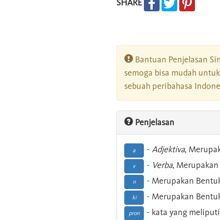
SHARE
Bantuan Penjelasan Sim
semoga bisa mudah untuk 
sebuah peribahasa Indonesi
Penjelasan
-
Adjektiva
, Merupa
a
-
Verba
, Merupakan 
v
- Merupakan Bentuk
n
- Merupakan Bentuk
ki
- kata yang meliputi
pron