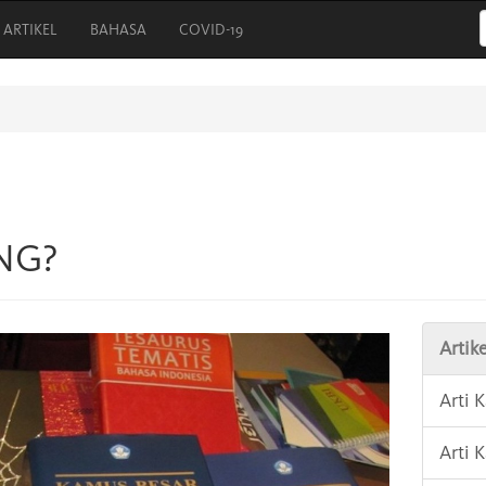
ARTIKEL
BAHASA
COVID-19
ANG?
Artike
Arti 
Arti 