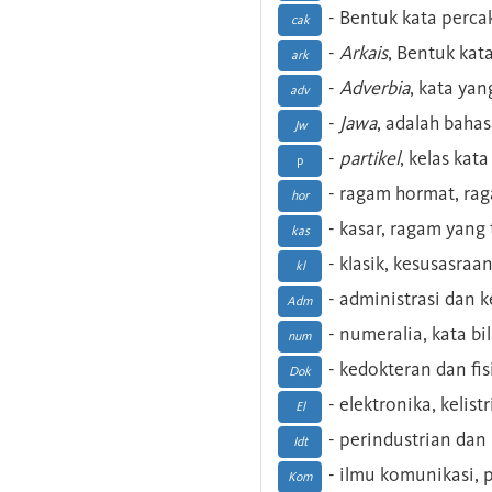
- Bentuk kata perca
cak
-
Arkais
, Bentuk kat
ark
-
Adverbia
, kata yan
adv
-
Jawa
, adalah baha
Jw
-
partikel
, kelas kat
p
- ragam hormat, ra
hor
- kasar, ragam yang
kas
- klasik, kesusasraa
kl
- administrasi dan
Adm
- numeralia, kata b
num
- kedokteran dan fis
Dok
- elektronika, kelist
El
- perindustrian dan 
Idt
- ilmu komunikasi, pu
Kom