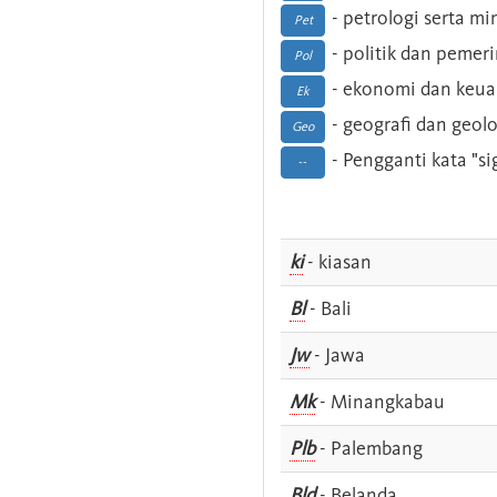
- petrologi serta m
Pet
- politik dan pemer
Pol
- ekonomi dan keu
Ek
- geografi dan geolo
Geo
- Pengganti kata "si
--
ki
- kiasan
Bl
- Bali
Jw
- Jawa
Mk
- Minangkabau
Plb
- Palembang
Bld
- Belanda