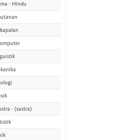
ama - Hindu
hutanan
rkapalan
komputer
guistik
kanika
ologi
sik
stra - (sastra)
tistik
nik