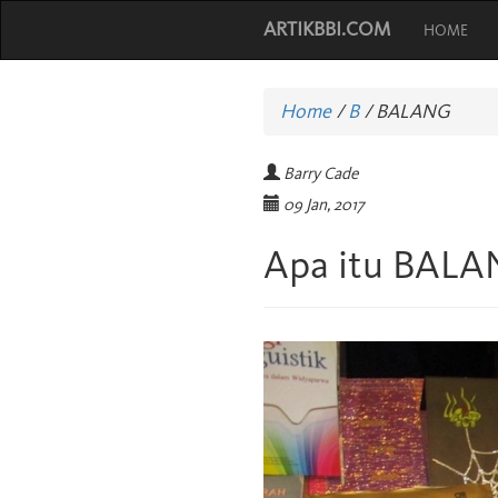
ARTIKBBI.COM
HOME
Home
/
B
/
BALANG
Barry Cade
09 Jan, 2017
Apa itu BAL