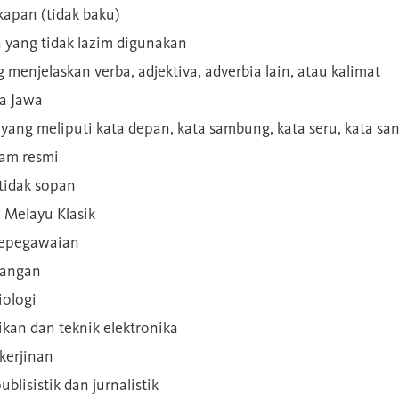
kapan (tidak baku)
a yang tidak lazim digunakan
g menjelaskan verba, adjektiva, adverbia lain, atau kalimat
sa Jawa
a yang meliputi kata depan, kata sambung, kata seru, kata s
gam resmi
 tidak sopan
n Melayu Klasik
 kepegawaian
ilangan
iologi
rikan dan teknik elektronika
kerjinan
blisistik dan jurnalistik