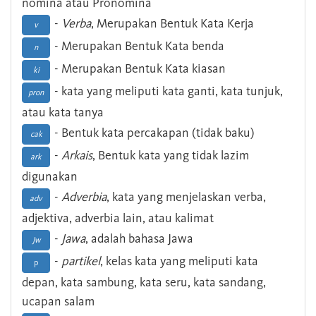
nomina atau Pronomina
-
Verba
, Merupakan Bentuk Kata Kerja
v
- Merupakan Bentuk Kata benda
n
- Merupakan Bentuk Kata kiasan
ki
- kata yang meliputi kata ganti, kata tunjuk,
pron
atau kata tanya
- Bentuk kata percakapan (tidak baku)
cak
-
Arkais
, Bentuk kata yang tidak lazim
ark
digunakan
-
Adverbia
, kata yang menjelaskan verba,
adv
adjektiva, adverbia lain, atau kalimat
-
Jawa
, adalah bahasa Jawa
Jw
-
partikel
, kelas kata yang meliputi kata
p
depan, kata sambung, kata seru, kata sandang,
ucapan salam