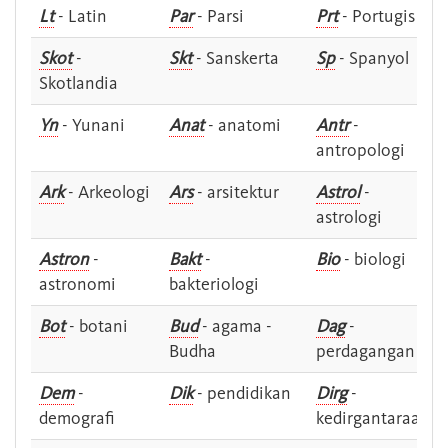
Lt
- Latin
Par
- Parsi
Prt
- Portugis
Skot
-
Skt
- Sanskerta
Sp
- Spanyol
Skotlandia
Yn
- Yunani
Anat
- anatomi
Antr
-
antropologi
Ark
- Arkeologi
Ars
- arsitektur
Astrol
-
astrologi
Astron
-
Bakt
-
Bio
- biologi
astronomi
bakteriologi
Bot
- botani
Bud
- agama -
Dag
-
Budha
perdagangan
Dem
-
Dik
- pendidikan
Dirg
-
demografi
kedirgantaraan