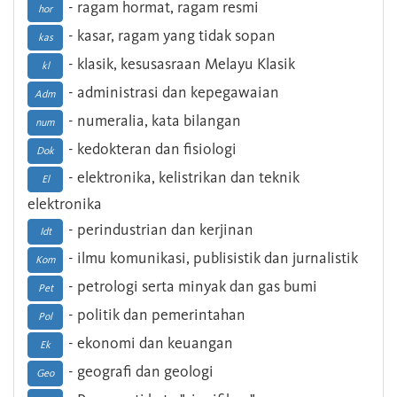
- ragam hormat, ragam resmi
hor
- kasar, ragam yang tidak sopan
kas
- klasik, kesusasraan Melayu Klasik
kl
- administrasi dan kepegawaian
Adm
- numeralia, kata bilangan
num
- kedokteran dan fisiologi
Dok
- elektronika, kelistrikan dan teknik
El
elektronika
- perindustrian dan kerjinan
Idt
- ilmu komunikasi, publisistik dan jurnalistik
Kom
- petrologi serta minyak dan gas bumi
Pet
- politik dan pemerintahan
Pol
- ekonomi dan keuangan
Ek
- geografi dan geologi
Geo