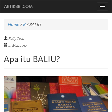
ARTIKBBI.COM
Togg
navi
Home
/
B
/
BALIU
Polly Tech
21 Mar, 2017
Apa itu BALIU?