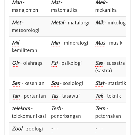
Man
-
Mat
-
Mek
-
manajemen
matematika
mekanika
Met
-
Metal
- matalurgi
Mik
- mikologi
meteorologi
Mil
-
Min
- mineralogi
Mus
- musik
kemiliteran
Olr
- olahraga
Psi
- psikologi
Sas
- susastra -
(sastra)
Sen
- kesenian
Sos
- sosiologi
Stat
- statistik
Tan
- pertanian
Tas
- tasawuf
Tek
- teknik
telekom
-
Terb
-
Tern
-
telekomunikasi
penerbangan
peternakan
Zool
- zoologi
-
- -
-
- -