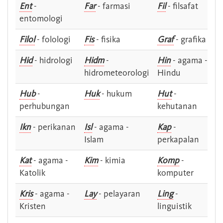
Ent
-
Far
- farmasi
Fil
- filsafat
entomologi
Filol
- folologi
Fis
- fisika
Graf
- grafika
Hid
- hidrologi
Hidm
-
Hin
- agama -
hidrometeorologi
Hindu
Hub
-
Huk
- hukum
Hut
-
perhubungan
kehutanan
Ikn
- perikanan
Isl
- agama -
Kap
-
Islam
perkapalan
Kat
- agama -
Kim
- kimia
Komp
-
Katolik
komputer
Kris
- agama -
Lay
- pelayaran
Ling
-
Kristen
linguistik