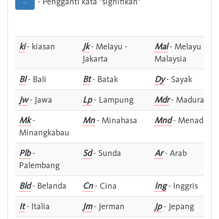
- Pengganti kata "signifikan"
--
ki
- kiasan
Jk
- Melayu -
Mal
- Melayu -
Jakarta
Malaysia
Bl
- Bali
Bt
- Batak
Dy
- Sayak
Jw
- Jawa
Lp
- Lampung
Mdr
- Madura
Mk
-
Mn
- Minahasa
Mnd
- Menado
Minangkabau
Plb
-
Sd
- Sunda
Ar
- Arab
Palembang
Bld
- Belanda
Cn
- Cina
Ing
- Inggris
It
- Italia
Jm
- Jerman
Jp
- Jepang