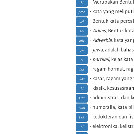
- Merupakan Bentuk
ki
- kata yang meliputi
pron
- Bentuk kata perca
cak
-
Arkais
, Bentuk kat
ark
-
Adverbia
, kata yan
adv
-
Jawa
, adalah baha
Jw
-
partikel
, kelas kat
p
- ragam hormat, ra
hor
- kasar, ragam yang
kas
- klasik, kesusasraa
kl
- administrasi dan
Adm
- numeralia, kata b
num
- kedokteran dan fis
Dok
- elektronika, kelist
El