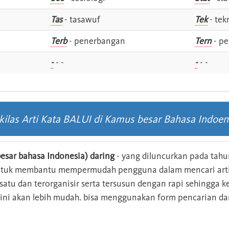
Tas
- tasawuf
Tek
- tek
i
Terb
- penerbangan
Tern
- pe
-
- -
-
- -
kilas Arti Kata BALUI di Kamus besar Bahasa Indoen
esar bahasa Indonesia) daring
- yang diluncurkan pada tahun
ntuk membantu mempermudah pengguna dalam mencari arti 
n satu dan terorganisir serta tersusun dengan rapi sehingga
s ini akan lebih mudah. bisa menggunakan form pencarian da