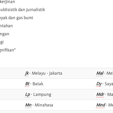
kerjinan
blisistik dan jurnalistik
inyak dan gas bumi
intahan
angan
gi
gnifikan"
Jk
- Melayu - Jakarta
Mal
- Mel
Bt
- Batak
Dy
- Say
Lp
- Lampung
Mdr
- Ma
Mn
- Minahasa
Mnd
- M