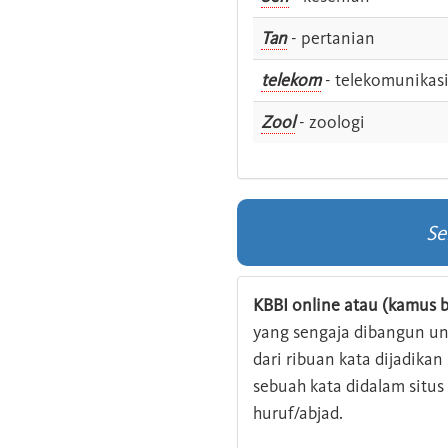
Tan
- pertanian
telekom
- telekomunikas
Zool
- zoologi
Se
KBBI online atau (kamus b
yang sengaja dibangun u
dari ribuan kata dijadika
sebuah kata didalam situ
huruf/abjad.