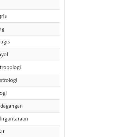
gris
ng
tugis
nyol
tropologi
strologi
logi
rdagangan
dirgantaraan
fat