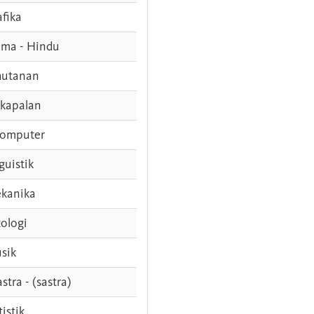
afika
ama - Hindu
hutanan
rkapalan
komputer
guistik
kanika
ologi
sik
stra - (sastra)
tistik