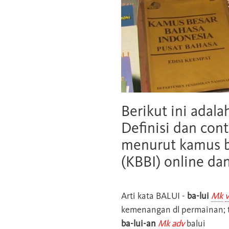
Berikut ini adala
Definisi dan cont
menurut kamus b
(KBBI) online da
Arti kata
BALUI
-
ba-lui
Mk
v
kemenangan dl permainan; ti
ba-lui-an
Mk
adv
balui