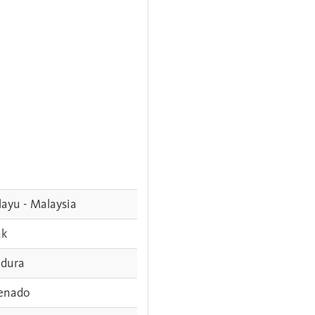
ayu - Malaysia
ak
dura
enado