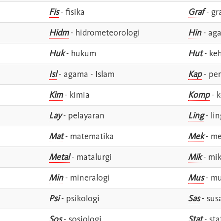
Fis
- fisika
Graf
- gr
Hidm
- hidrometeorologi
Hin
- ag
Huk
- hukum
Hut
- ke
Isl
- agama - Islam
Kap
- pe
Kim
- kimia
Komp
- 
Lay
- pelayaran
Ling
- lin
Mat
- matematika
Mek
- me
Metal
- matalurgi
Mik
- mik
Min
- mineralogi
Mus
- mu
Psi
- psikologi
Sas
- susa
Sos
- sosiologi
Stat
- sta