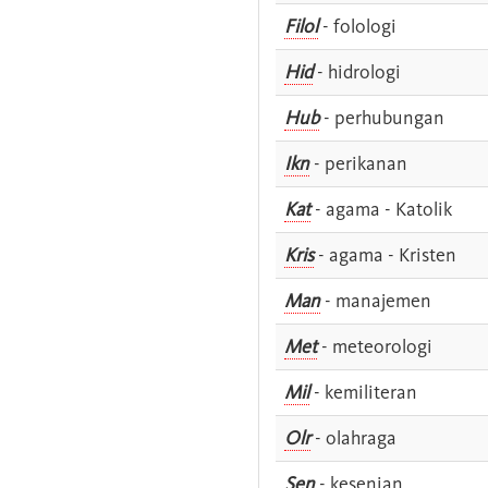
Filol
- folologi
Hid
- hidrologi
Hub
- perhubungan
Ikn
- perikanan
Kat
- agama - Katolik
Kris
- agama - Kristen
Man
- manajemen
Met
- meteorologi
Mil
- kemiliteran
Olr
- olahraga
Sen
- kesenian