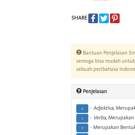
SHARE
Bantuan Penjelasan Sim
semoga bisa mudah untuk 
sebuah peribahasa Indonesi
Penjelasan
-
Adjektiva
, Merupa
a
-
Verba
, Merupakan 
v
- Merupakan Bentuk
n