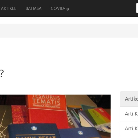
ARTIKEL
BAHASA
COVID-19
?
Artike
Arti 
Arti 