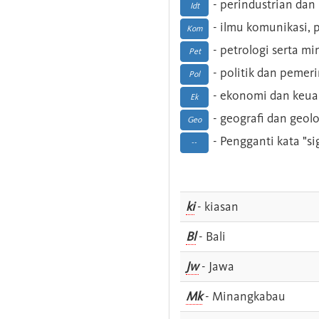
- perindustrian dan 
Idt
- ilmu komunikasi, pu
Kom
- petrologi serta m
Pet
- politik dan pemer
Pol
- ekonomi dan keu
Ek
- geografi dan geolo
Geo
- Pengganti kata "si
--
ki
- kiasan
Bl
- Bali
Jw
- Jawa
Mk
- Minangkabau