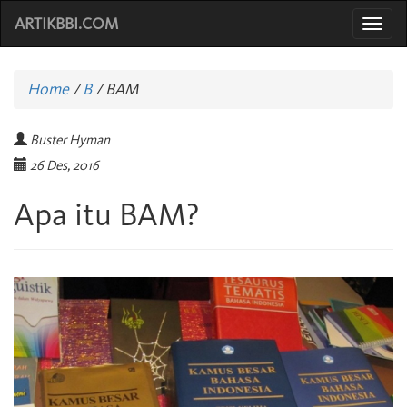
ARTIKBBI.COM
Togg
navi
Home
/
B
/
BAM
Buster Hyman
26 Des, 2016
Apa itu BAM?