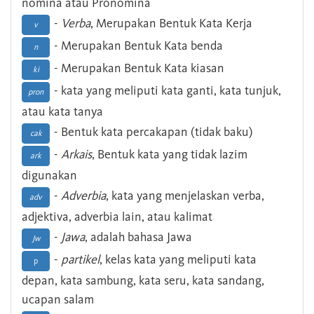
nomina atau Pronomina
-
Verba
, Merupakan Bentuk Kata Kerja
v
- Merupakan Bentuk Kata benda
n
- Merupakan Bentuk Kata kiasan
ki
- kata yang meliputi kata ganti, kata tunjuk,
pron
atau kata tanya
- Bentuk kata percakapan (tidak baku)
cak
-
Arkais
, Bentuk kata yang tidak lazim
ark
digunakan
-
Adverbia
, kata yang menjelaskan verba,
adv
adjektiva, adverbia lain, atau kalimat
-
Jawa
, adalah bahasa Jawa
Jw
-
partikel
, kelas kata yang meliputi kata
p
depan, kata sambung, kata seru, kata sandang,
ucapan salam