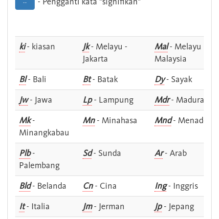
- Pengganti kata "signifikan"
--
ki
- kiasan
Jk
- Melayu -
Mal
- Melayu -
Jakarta
Malaysia
Bl
- Bali
Bt
- Batak
Dy
- Sayak
Jw
- Jawa
Lp
- Lampung
Mdr
- Madura
Mk
-
Mn
- Minahasa
Mnd
- Menado
Minangkabau
Plb
-
Sd
- Sunda
Ar
- Arab
Palembang
Bld
- Belanda
Cn
- Cina
Ing
- Inggris
It
- Italia
Jm
- Jerman
Jp
- Jepang