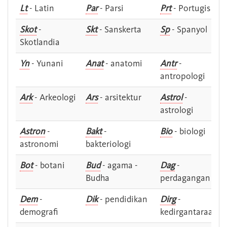
Lt
- Latin
Par
- Parsi
Prt
- Portugis
Skot
-
Skt
- Sanskerta
Sp
- Spanyol
Skotlandia
Yn
- Yunani
Anat
- anatomi
Antr
-
antropologi
Ark
- Arkeologi
Ars
- arsitektur
Astrol
-
astrologi
Astron
-
Bakt
-
Bio
- biologi
astronomi
bakteriologi
Bot
- botani
Bud
- agama -
Dag
-
Budha
perdagangan
Dem
-
Dik
- pendidikan
Dirg
-
demografi
kedirgantaraan