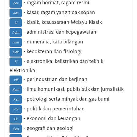
- ragam hormat, ragam resmi
hor
- kasar, ragam yang tidak sopan
kas
- klasik, kesusasraan Melayu Klasik
kl
- administrasi dan kepegawaian
Adm
- numeralia, kata bilangan
num
- kedokteran dan fisiologi
Dok
- elektronika, kelistrikan dan teknik
El
elektronika
- perindustrian dan kerjinan
Idt
- ilmu komunikasi, publisistik dan jurnalistik
Kom
- petrologi serta minyak dan gas bumi
Pet
- politik dan pemerintahan
Pol
- ekonomi dan keuangan
Ek
- geografi dan geologi
Geo