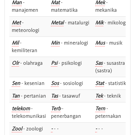
Man
-
Mat
-
Mek
-
manajemen
matematika
mekanika
Met
-
Metal
- matalurgi
Mik
- mikologi
meteorologi
Mil
-
Min
- mineralogi
Mus
- musik
kemiliteran
Olr
- olahraga
Psi
- psikologi
Sas
- susastra -
(sastra)
Sen
- kesenian
Sos
- sosiologi
Stat
- statistik
Tan
- pertanian
Tas
- tasawuf
Tek
- teknik
telekom
-
Terb
-
Tern
-
telekomunikasi
penerbangan
peternakan
Zool
- zoologi
-
- -
-
- -