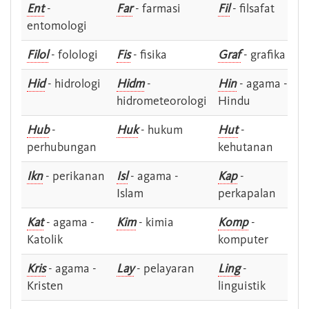
Ent
-
Far
- farmasi
Fil
- filsafat
entomologi
Filol
- folologi
Fis
- fisika
Graf
- grafika
Hid
- hidrologi
Hidm
-
Hin
- agama -
hidrometeorologi
Hindu
Hub
-
Huk
- hukum
Hut
-
perhubungan
kehutanan
Ikn
- perikanan
Isl
- agama -
Kap
-
Islam
perkapalan
Kat
- agama -
Kim
- kimia
Komp
-
Katolik
komputer
Kris
- agama -
Lay
- pelayaran
Ling
-
Kristen
linguistik