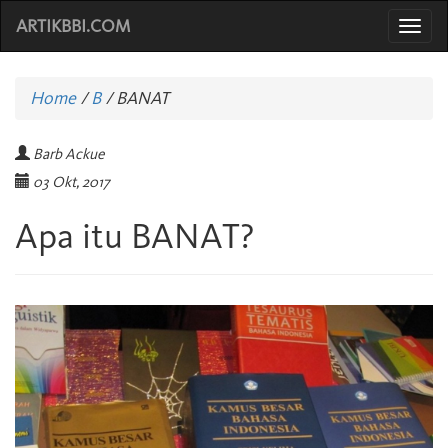
ARTIKBBI.COM
Togg
navi
Home
/
B
/
BANAT
Barb Ackue
03 Okt, 2017
Apa itu BANAT?