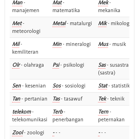
Man
-
Mat
-
Mek
-
manajemen
matematika
mekanika
Met
-
Metal
- matalurgi
Mik
- mikologi
meteorologi
Mil
-
Min
- mineralogi
Mus
- musik
kemiliteran
Olr
- olahraga
Psi
- psikologi
Sas
- susastra -
(sastra)
Sen
- kesenian
Sos
- sosiologi
Stat
- statistik
Tan
- pertanian
Tas
- tasawuf
Tek
- teknik
telekom
-
Terb
-
Tern
-
telekomunikasi
penerbangan
peternakan
Zool
- zoologi
-
- -
-
- -