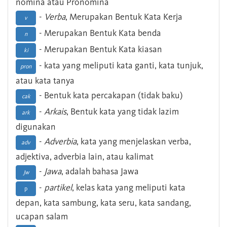
nomina atau Pronomina
-
Verba
, Merupakan Bentuk Kata Kerja
v
- Merupakan Bentuk Kata benda
n
- Merupakan Bentuk Kata kiasan
ki
- kata yang meliputi kata ganti, kata tunjuk,
pron
atau kata tanya
- Bentuk kata percakapan (tidak baku)
cak
-
Arkais
, Bentuk kata yang tidak lazim
ark
digunakan
-
Adverbia
, kata yang menjelaskan verba,
adv
adjektiva, adverbia lain, atau kalimat
-
Jawa
, adalah bahasa Jawa
Jw
-
partikel
, kelas kata yang meliputi kata
p
depan, kata sambung, kata seru, kata sandang,
ucapan salam