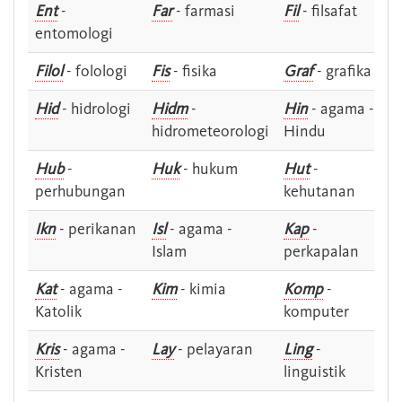
Ent
-
Far
- farmasi
Fil
- filsafat
entomologi
Filol
- folologi
Fis
- fisika
Graf
- grafika
Hid
- hidrologi
Hidm
-
Hin
- agama -
hidrometeorologi
Hindu
Hub
-
Huk
- hukum
Hut
-
perhubungan
kehutanan
Ikn
- perikanan
Isl
- agama -
Kap
-
Islam
perkapalan
Kat
- agama -
Kim
- kimia
Komp
-
Katolik
komputer
Kris
- agama -
Lay
- pelayaran
Ling
-
Kristen
linguistik