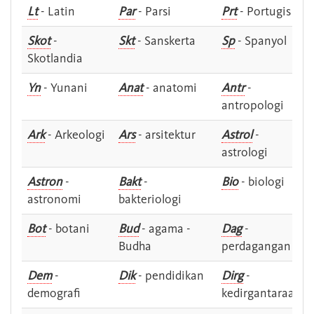
Lt
- Latin
Par
- Parsi
Prt
- Portugis
Skot
-
Skt
- Sanskerta
Sp
- Spanyol
Skotlandia
Yn
- Yunani
Anat
- anatomi
Antr
-
antropologi
Ark
- Arkeologi
Ars
- arsitektur
Astrol
-
astrologi
Astron
-
Bakt
-
Bio
- biologi
astronomi
bakteriologi
Bot
- botani
Bud
- agama -
Dag
-
Budha
perdagangan
Dem
-
Dik
- pendidikan
Dirg
-
demografi
kedirgantaraan