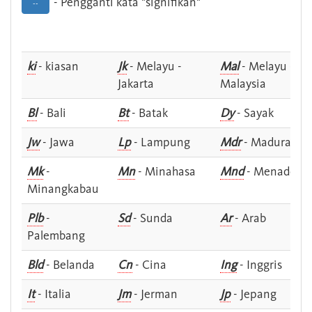
- Pengganti kata "signifikan"
--
ki
- kiasan
Jk
- Melayu -
Mal
- Melayu -
Jakarta
Malaysia
Bl
- Bali
Bt
- Batak
Dy
- Sayak
Jw
- Jawa
Lp
- Lampung
Mdr
- Madura
Mk
-
Mn
- Minahasa
Mnd
- Menado
Minangkabau
Plb
-
Sd
- Sunda
Ar
- Arab
Palembang
Bld
- Belanda
Cn
- Cina
Ing
- Inggris
It
- Italia
Jm
- Jerman
Jp
- Jepang