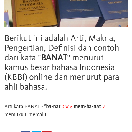
Berikut ini adalah Arti, Makna,
Pengertian, Definisi dan contoh
dari kata "
BANAT
" menurut
kamus besar bahasa Indonesia
(KBBI) online dan menurut para
ahli bahasa.
2
Arti kata
BANAT
-
ba-nat
ark
v
,
mem-ba-nat
v
memukuli; memalu