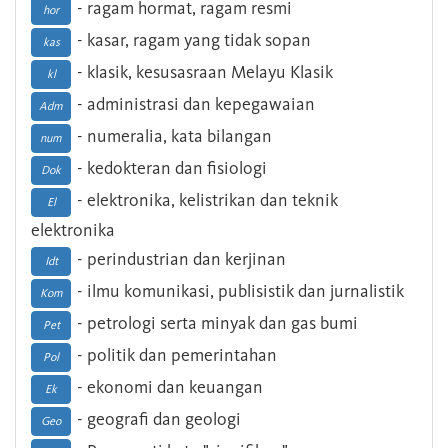
- ragam hormat, ragam resmi
hor
- kasar, ragam yang tidak sopan
kas
- klasik, kesusasraan Melayu Klasik
kl
- administrasi dan kepegawaian
Adm
- numeralia, kata bilangan
num
- kedokteran dan fisiologi
Dok
- elektronika, kelistrikan dan teknik
El
elektronika
- perindustrian dan kerjinan
Idt
- ilmu komunikasi, publisistik dan jurnalistik
Kom
- petrologi serta minyak dan gas bumi
Pet
- politik dan pemerintahan
Pol
- ekonomi dan keuangan
Ek
- geografi dan geologi
Geo