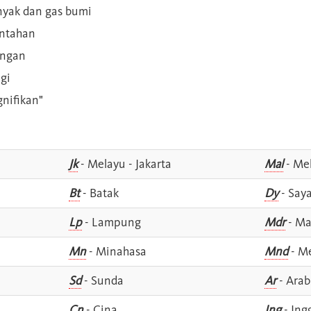
inyak dan gas bumi
intahan
angan
gi
gnifikan"
Jk
- Melayu - Jakarta
Mal
- Mel
Bt
- Batak
Dy
- Say
Lp
- Lampung
Mdr
- Ma
Mn
- Minahasa
Mnd
- M
Sd
- Sunda
Ar
- Arab
Cn
- Cina
Ing
- Ing