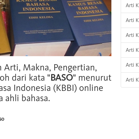
Arti
Arti
Arti 
Arti 
Arti
h Arti, Makna, Pengertian,
oh dari kata "
BASO
" menurut
Arti 
sa Indonesia (KBBI) online
 ahli bahasa.
so