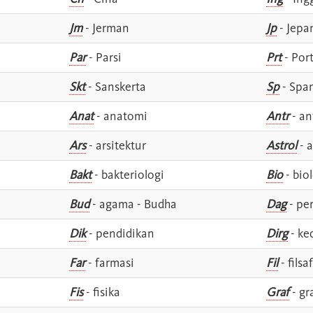
Jm
- Jerman
Jp
- Jepa
Par
- Parsi
Prt
- Por
Skt
- Sanskerta
Sp
- Spa
Anat
- anatomi
Antr
- an
Ars
- arsitektur
Astrol
- a
Bakt
- bakteriologi
Bio
- bio
Bud
- agama - Budha
Dag
- pe
Dik
- pendidikan
Dirg
- ke
Far
- farmasi
Fil
- filsa
Fis
- fisika
Graf
- gr