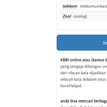
telekom
- telekomunikas
Zool
- zoologi
Se
KBBI online atau (kamus b
yang sengaja dibangun u
dari ribuan kata dijadika
sebuah kata didalam situ
huruf/abjad.
anda bisa mencari berbag