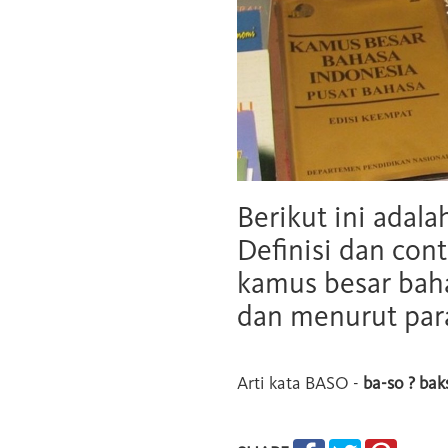
Berikut ini adala
Definisi dan cont
kamus besar baha
dan menurut para
Arti kata
BASO
-
ba-so ? bak