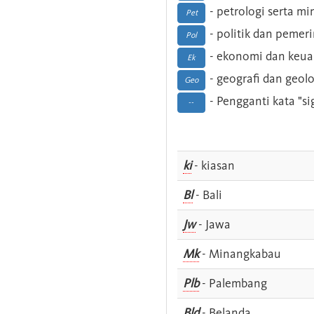
- petrologi serta m
Pet
- politik dan pemer
Pol
- ekonomi dan keu
Ek
- geografi dan geolo
Geo
- Pengganti kata "si
--
ki
- kiasan
Bl
- Bali
Jw
- Jawa
Mk
- Minangkabau
Plb
- Palembang
Bld
- Belanda