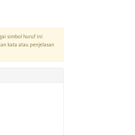
gai simbol huruf ini
an kata atau penjelasan