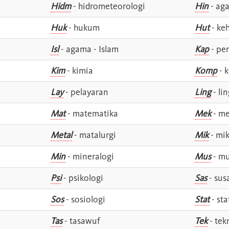
Hidm
- hidrometeorologi
Hin
- ag
Huk
- hukum
Hut
- ke
Isl
- agama - Islam
Kap
- pe
Kim
- kimia
Komp
- 
Lay
- pelayaran
Ling
- lin
Mat
- matematika
Mek
- me
Metal
- matalurgi
Mik
- mik
Min
- mineralogi
Mus
- mu
Psi
- psikologi
Sas
- susa
Sos
- sosiologi
Stat
- sta
Tas
- tasawuf
Tek
- tek