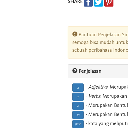
SHARE
Bantuan Penjelasan Sim
semoga bisa mudah untuk 
sebuah peribahasa Indonesi
Penjelasan
-
Adjektiva
, Merupa
a
-
Verba
, Merupakan 
v
- Merupakan Bentuk
n
- Merupakan Bentuk
ki
- kata yang meliputi
pron