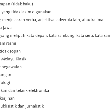
kapan (tidak baku)
a yang tidak lazim digunakan
g menjelaskan verba, adjektiva, adverbia lain, atau kalimat
sa Jawa
a yang meliputi kata depan, kata sambung, kata seru, kata s
gam resmi
 tidak sopan
n Melayu Klasik
 kepegawaian
ilangan
iologi
rikan dan teknik elektronika
kerjinan
blisistik dan jurnalistik