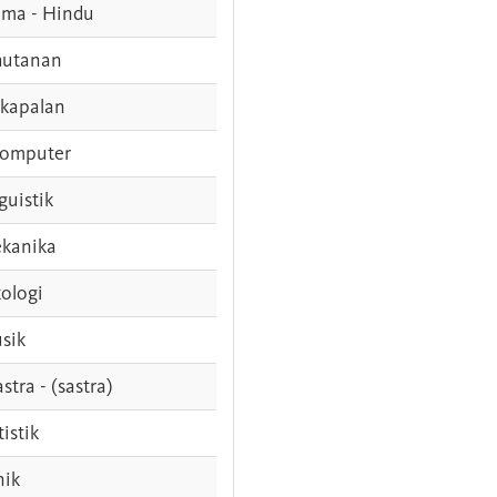
ama - Hindu
hutanan
rkapalan
komputer
guistik
kanika
ologi
sik
stra - (sastra)
tistik
nik