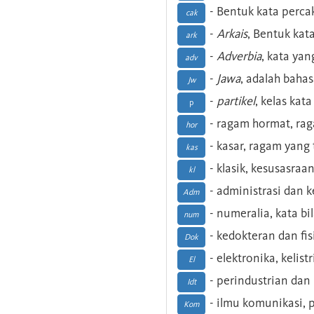
- Bentuk kata perca
cak
-
Arkais
, Bentuk kat
ark
-
Adverbia
, kata yan
adv
-
Jawa
, adalah baha
Jw
-
partikel
, kelas kat
p
- ragam hormat, ra
hor
- kasar, ragam yang
kas
- klasik, kesusasraa
kl
- administrasi dan
Adm
- numeralia, kata b
num
- kedokteran dan fis
Dok
- elektronika, kelist
El
- perindustrian dan 
Idt
- ilmu komunikasi, pu
Kom