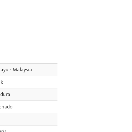
ayu - Malaysia
ak
dura
enado
gris