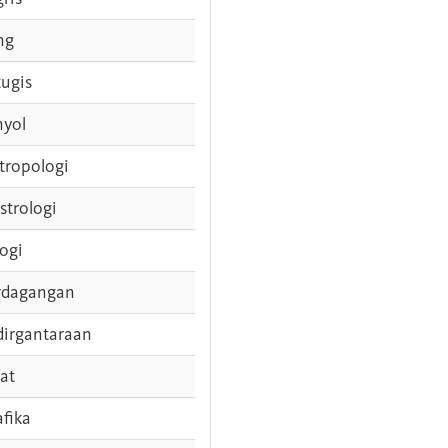
ng
tugis
nyol
tropologi
strologi
logi
rdagangan
dirgantaraan
fat
afika