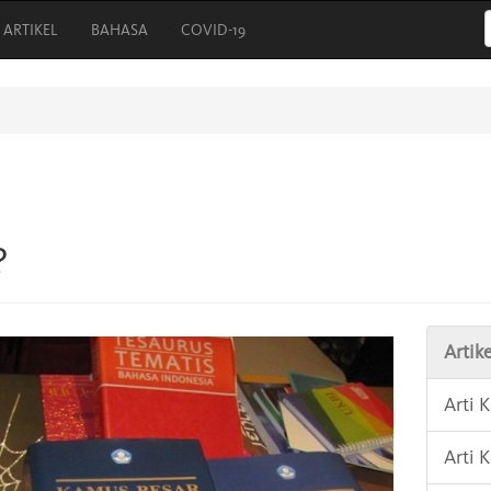
ARTIKEL
BAHASA
COVID-19
?
Artike
Arti 
Arti 