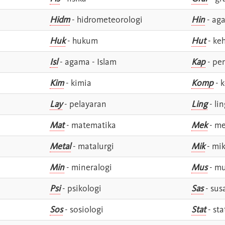
Hidm
- hidrometeorologi
Hin
- ag
Huk
- hukum
Hut
- ke
Isl
- agama - Islam
Kap
- pe
Kim
- kimia
Komp
- 
Lay
- pelayaran
Ling
- lin
Mat
- matematika
Mek
- me
Metal
- matalurgi
Mik
- mik
Min
- mineralogi
Mus
- mu
Psi
- psikologi
Sas
- susa
Sos
- sosiologi
Stat
- sta