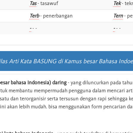
Tas
- tasawuf
Tek
- tek
i
Terb
- penerbangan
Tern
- pe
-
- -
-
- -
ilas Arti Kata BASUNG di Kamus besar Bahasa Indoe
esar bahasa Indonesia) daring
- yang diluncurkan pada tahun
ntuk membantu mempermudah pengguna dalam mencari arti 
n satu dan terorganisir serta tersusun dengan rapi sehingga
s ini akan lebih mudah. bisa menggunakan form pencarian da