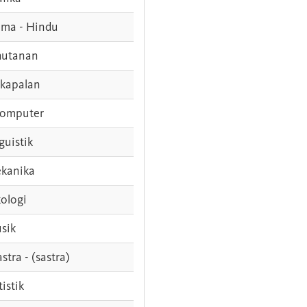
ama - Hindu
hutanan
rkapalan
komputer
guistik
kanika
ologi
sik
stra - (sastra)
tistik