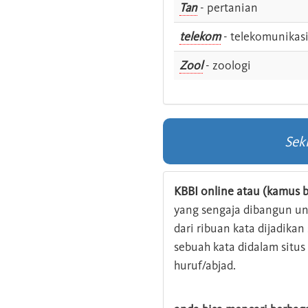
Tan
- pertanian
telekom
- telekomunikas
Zool
- zoologi
Sek
KBBI online atau (kamus b
yang sengaja dibangun u
dari ribuan kata dijadika
sebuah kata didalam situ
huruf/abjad.