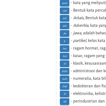
- kata yang meliputi
pron
- Bentuk kata perca
cak
-
Arkais
, Bentuk kat
ark
-
Adverbia
, kata yan
adv
-
Jawa
, adalah baha
Jw
-
partikel
, kelas kat
p
- ragam hormat, ra
hor
- kasar, ragam yang
kas
- klasik, kesusasraa
kl
- administrasi dan
Adm
- numeralia, kata b
num
- kedokteran dan fis
Dok
- elektronika, kelist
El
- perindustrian dan 
Idt