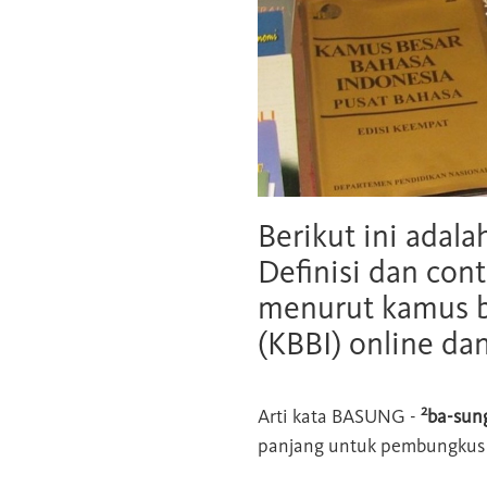
Berikut ini adala
Definisi dan cont
menurut kamus b
(KBBI) online da
2
Arti kata
BASUNG
-
ba-sun
panjang untuk pembungkus