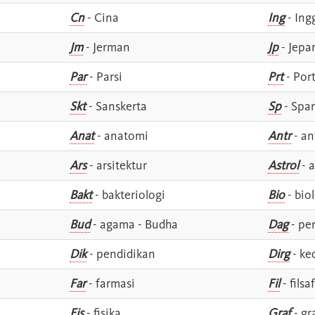
Cn
- Cina
Ing
- Ing
Jm
- Jerman
Jp
- Jepa
Par
- Parsi
Prt
- Por
Skt
- Sanskerta
Sp
- Spa
Anat
- anatomi
Antr
- an
Ars
- arsitektur
Astrol
- a
Bakt
- bakteriologi
Bio
- bio
Bud
- agama - Budha
Dag
- pe
Dik
- pendidikan
Dirg
- ke
Far
- farmasi
Fil
- filsa
Fis
- fisika
Graf
- gr