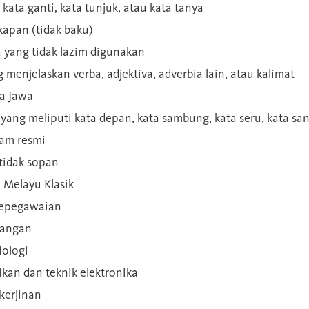
 kata ganti, kata tunjuk, atau kata tanya
kapan (tidak baku)
a yang tidak lazim digunakan
g menjelaskan verba, adjektiva, adverbia lain, atau kalimat
sa Jawa
a yang meliputi kata depan, kata sambung, kata seru, kata s
gam resmi
 tidak sopan
n Melayu Klasik
 kepegawaian
ilangan
iologi
rikan dan teknik elektronika
kerjinan