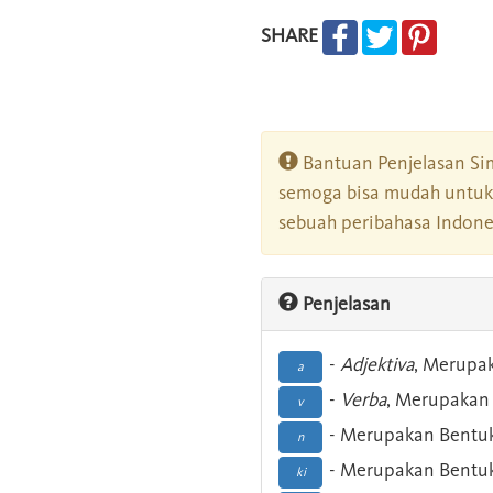
SHARE
Bantuan Penjelasan Sim
semoga bisa mudah untuk 
sebuah peribahasa Indonesi
Penjelasan
-
Adjektiva
, Merupa
a
-
Verba
, Merupakan 
v
- Merupakan Bentuk
n
- Merupakan Bentuk
ki