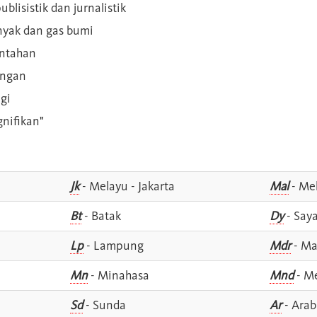
blisistik dan jurnalistik
inyak dan gas bumi
intahan
angan
gi
gnifikan"
Jk
- Melayu - Jakarta
Mal
- Mel
Bt
- Batak
Dy
- Say
Lp
- Lampung
Mdr
- Ma
Mn
- Minahasa
Mnd
- M
Sd
- Sunda
Ar
- Arab