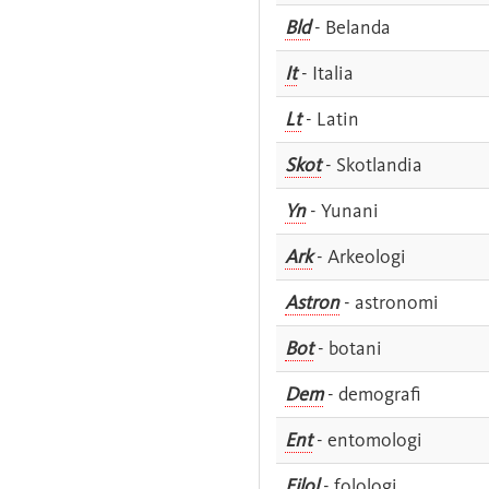
Bld
- Belanda
It
- Italia
Lt
- Latin
Skot
- Skotlandia
Yn
- Yunani
Ark
- Arkeologi
Astron
- astronomi
Bot
- botani
Dem
- demografi
Ent
- entomologi
Filol
- folologi