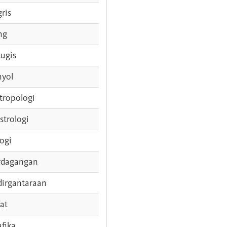
gris
ng
tugis
nyol
tropologi
strologi
logi
rdagangan
dirgantaraan
fat
afika