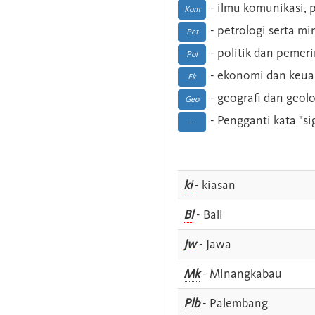
- ilmu komunikasi, pu
Kom
- petrologi serta m
Pet
- politik dan pemer
Pol
- ekonomi dan keu
Ek
- geografi dan geolo
Geo
- Pengganti kata "si
--
ki
- kiasan
Bl
- Bali
Jw
- Jawa
Mk
- Minangkabau
Plb
- Palembang