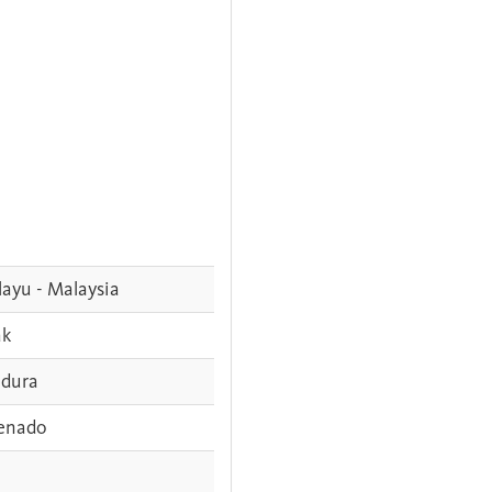
ayu - Malaysia
ak
dura
enado