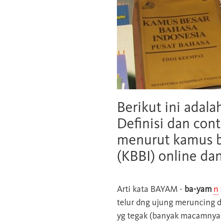
Berikut ini adala
Definisi dan cont
menurut kamus b
(KBBI) online da
Arti kata
BAYAM
-
ba-yam
n
telur dng ujung meruncing d
yg tegak (banyak macamnya, 