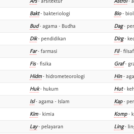
Ars
- arsitektur
Astrol
- a
Bakt
- bakteriologi
Bio
- bio
Bud
- agama - Budha
Dag
- pe
Dik
- pendidikan
Dirg
- ke
Far
- farmasi
Fil
- filsa
Fis
- fisika
Graf
- gr
Hidm
- hidrometeorologi
Hin
- ag
Huk
- hukum
Hut
- ke
Isl
- agama - Islam
Kap
- pe
Kim
- kimia
Komp
- 
Lay
- pelayaran
Ling
- lin