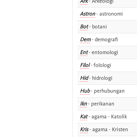
Ark
- Arkeologi
Astron
- astronomi
Bot
- botani
Dem
- demografi
Ent
- entomologi
Filol
- folologi
Hid
- hidrologi
Hub
- perhubungan
Ikn
- perikanan
Kat
- agama - Katolik
Kris
- agama - Kristen