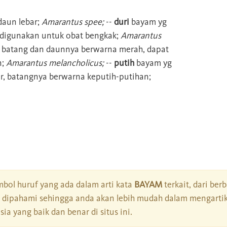
daun lebar;
Amarantus spee;
--
duri
bayam yg
sa digunakan untuk obat bengkak;
Amarantus
batang dan daunnya berwarna merah, dapat
n;
Amarantus melancholicus;
--
putih
bayam yg
r, batangnya berwarna keputih-putihan;
bol huruf yang ada dalam arti kata
BAYAM
terkait, dari ber
dipahami sehingga anda akan lebih mudah dalam mengartik
a yang baik dan benar di situs ini.