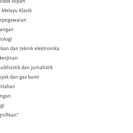
 tidak sopan
n Melayu Klasik
 kepegawaian
ilangan
iologi
rikan dan teknik elektronika
kerjinan
blisistik dan jurnalistik
inyak dan gas bumi
intahan
angan
gi
gnifikan"