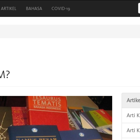
ARTIKEL
BAHASA
COVID-19
M?
Artike
Arti 
Arti 