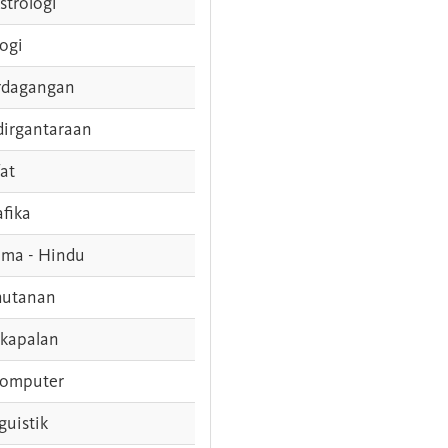
strologi
logi
rdagangan
dirgantaraan
fat
afika
ama - Hindu
hutanan
rkapalan
komputer
guistik