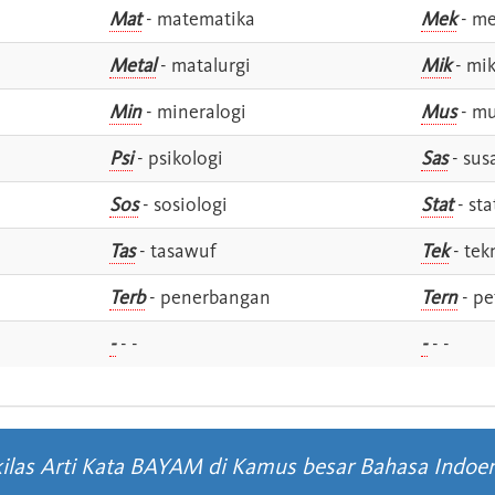
Mat
- matematika
Mek
- me
Metal
- matalurgi
Mik
- mik
Min
- mineralogi
Mus
- mu
Psi
- psikologi
Sas
- susa
Sos
- sosiologi
Stat
- sta
Tas
- tasawuf
Tek
- tek
i
Terb
- penerbangan
Tern
- pe
-
- -
-
- -
ilas Arti Kata BAYAM di Kamus besar Bahasa Indoe