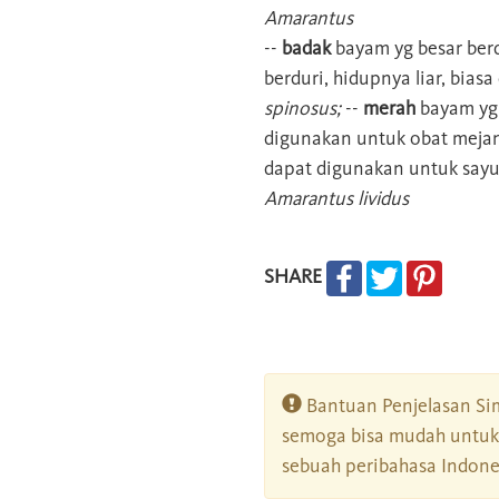
Amarantus
--
badak
bayam yg besar ber
berduri, hidupnya liar, bia
spinosus;
--
merah
bayam yg 
digunakan untuk obat meja
dapat digunakan untuk sayu
Amarantus lividus
SHARE
Bantuan Penjelasan Sim
semoga bisa mudah untuk 
sebuah peribahasa Indonesi