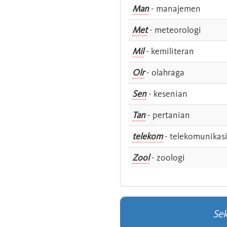
Man
- manajemen
Met
- meteorologi
Mil
- kemiliteran
Olr
- olahraga
Sen
- kesenian
Tan
- pertanian
telekom
- telekomunikas
Zool
- zoologi
Sek