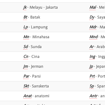
Jk
- Melayu - Jakarta
Mal
- Mel
Bt
- Batak
Dy
- Say
Lp
- Lampung
Mdr
- Ma
Mn
- Minahasa
Mnd
- M
Sd
- Sunda
Ar
- Arab
Cn
- Cina
Ing
- Ing
Jm
- Jerman
Jp
- Jepa
Par
- Parsi
Prt
- Por
Skt
- Sanskerta
Sp
- Spa
Anat
- anatomi
Antr
- an