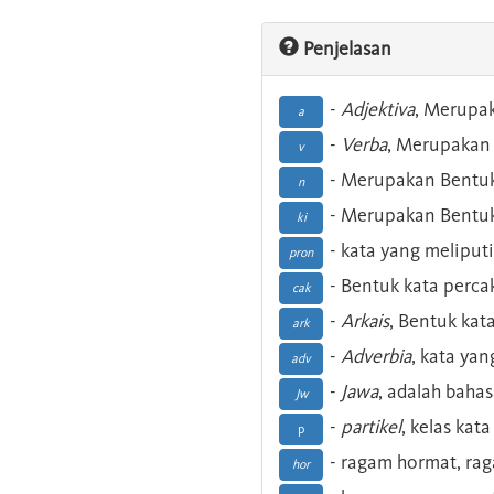
Penjelasan
-
Adjektiva
, Merupa
a
-
Verba
, Merupakan 
v
- Merupakan Bentuk
n
- Merupakan Bentuk
ki
- kata yang meliputi
pron
- Bentuk kata perca
cak
-
Arkais
, Bentuk kat
ark
-
Adverbia
, kata yan
adv
-
Jawa
, adalah baha
Jw
-
partikel
, kelas kat
p
- ragam hormat, ra
hor