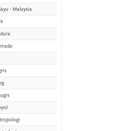
ayu - Malaysia
ak
dura
enado
gris
ng
tugis
nyol
tropologi