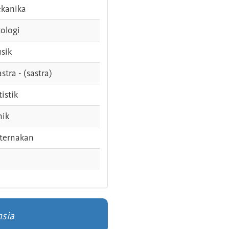
kanika
ologi
sik
stra - (sastra)
tistik
nik
ternakan
nsia