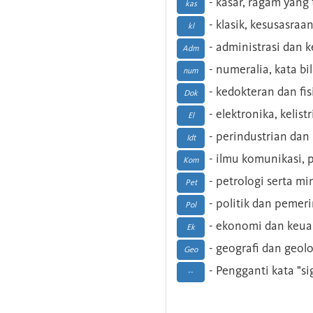
- kasar, ragam yang
kas
- klasik, kesusasraa
kl
- administrasi dan
Adm
- numeralia, kata b
num
- kedokteran dan fis
Dok
- elektronika, kelist
El
- perindustrian dan 
Idt
- ilmu komunikasi, pu
Kom
- petrologi serta m
Pet
- politik dan pemer
Pol
- ekonomi dan keu
Ek
- geografi dan geolo
Geo
- Pengganti kata "si
--