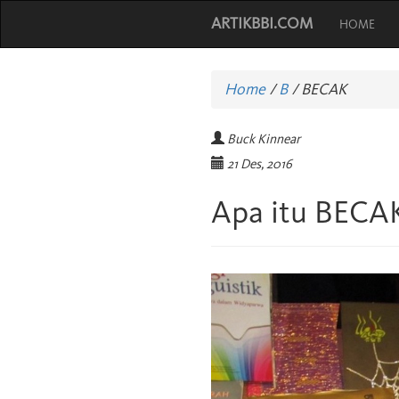
ARTIKBBI.COM
HOME
Home
/
B
/
BECAK
Buck Kinnear
21 Des, 2016
Apa itu BECA