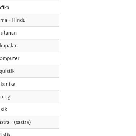
afika
ama - Hindu
hutanan
rkapalan
komputer
guistik
kanika
ologi
sik
stra - (sastra)
tistik