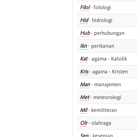
Filol
- folologi
Hid
- hidrologi
Hub
- perhubungan
Ikn
- perikanan
Kat
- agama - Katolik
Kris
- agama - Kristen
Man
- manajemen
Met
- meteorologi
Mil
- kemiliteran
Olr
- olahraga
Sen
- kesenian