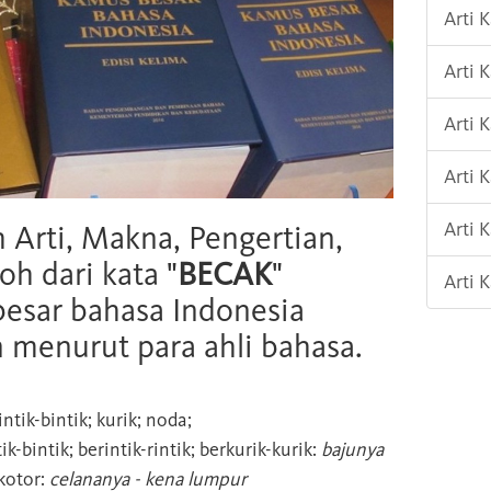
Arti 
Arti 
Arti 
Arti 
Arti 
h Arti, Makna, Pengertian,
oh dari kata "
BECAK
"
Arti 
esar bahasa Indonesia
n menurut para ahli bahasa.
ntik-bintik; kurik; noda;
k-bintik; berintik-rintik; berkurik-kurik:
bajunya
kotor:
celananya - kena lumpur