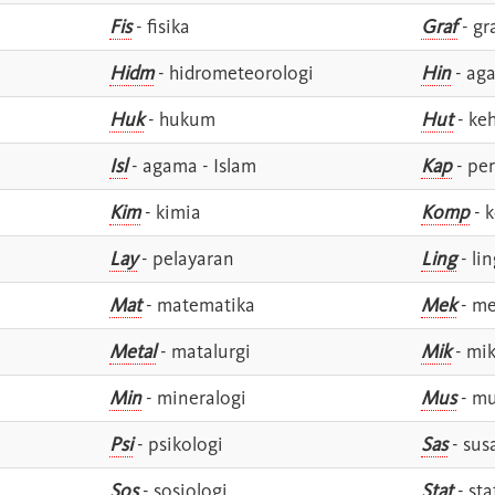
Fis
- fisika
Graf
- gr
Hidm
- hidrometeorologi
Hin
- ag
Huk
- hukum
Hut
- ke
Isl
- agama - Islam
Kap
- pe
Kim
- kimia
Komp
- 
Lay
- pelayaran
Ling
- lin
Mat
- matematika
Mek
- me
Metal
- matalurgi
Mik
- mik
Min
- mineralogi
Mus
- mu
Psi
- psikologi
Sas
- susa
Sos
- sosiologi
Stat
- sta