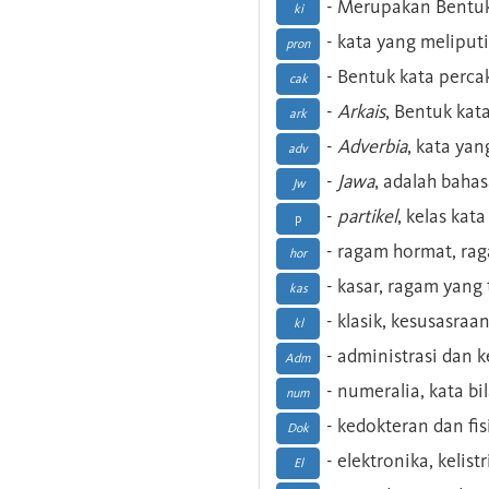
- Merupakan Bentuk
ki
- kata yang meliputi
pron
- Bentuk kata perca
cak
-
Arkais
, Bentuk kat
ark
-
Adverbia
, kata yan
adv
-
Jawa
, adalah baha
Jw
-
partikel
, kelas kat
p
- ragam hormat, ra
hor
- kasar, ragam yang
kas
- klasik, kesusasraa
kl
- administrasi dan
Adm
- numeralia, kata b
num
- kedokteran dan fis
Dok
- elektronika, kelist
El