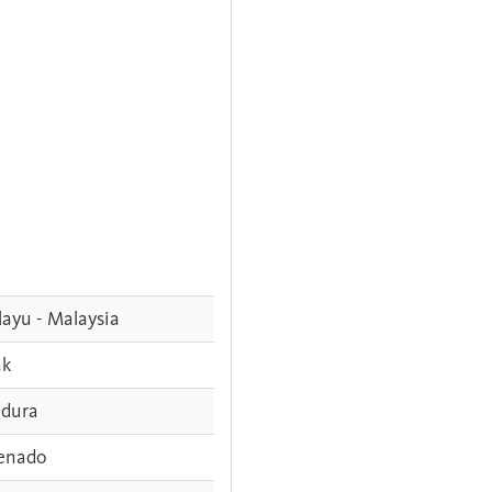
ayu - Malaysia
ak
dura
enado