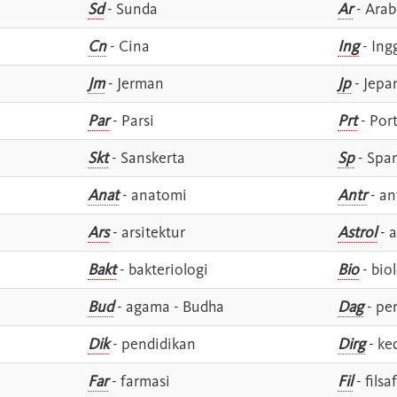
Sd
- Sunda
Ar
- Arab
Cn
- Cina
Ing
- Ing
Jm
- Jerman
Jp
- Jepa
Par
- Parsi
Prt
- Por
Skt
- Sanskerta
Sp
- Spa
Anat
- anatomi
Antr
- an
Ars
- arsitektur
Astrol
- a
Bakt
- bakteriologi
Bio
- bio
Bud
- agama - Budha
Dag
- pe
Dik
- pendidikan
Dirg
- ke
Far
- farmasi
Fil
- filsa