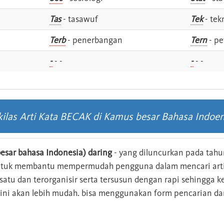
Tas
- tasawuf
Tek
- tek
i
Terb
- penerbangan
Tern
- pe
-
- -
-
- -
kilas Arti Kata BECAK di Kamus besar Bahasa Indoen
esar bahasa Indonesia) daring
- yang diluncurkan pada tahun
ntuk membantu mempermudah pengguna dalam mencari arti 
n satu dan terorganisir serta tersusun dengan rapi sehingga
s ini akan lebih mudah. bisa menggunakan form pencarian da