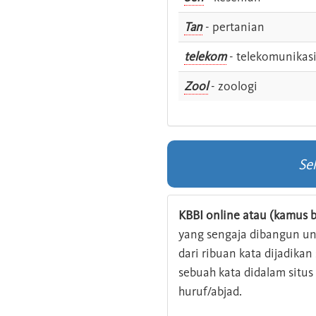
Tan
- pertanian
telekom
- telekomunikas
Zool
- zoologi
Se
KBBI online atau (kamus b
yang sengaja dibangun u
dari ribuan kata dijadika
sebuah kata didalam situ
huruf/abjad.