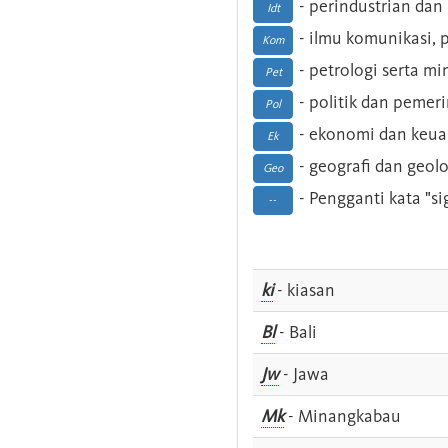
- perindustrian dan 
Idt
- ilmu komunikasi, pu
Kom
- petrologi serta m
Pet
- politik dan pemer
Pol
- ekonomi dan keu
Ek
- geografi dan geolo
Geo
- Pengganti kata "si
--
ki
- kiasan
Bl
- Bali
Jw
- Jawa
Mk
- Minangkabau