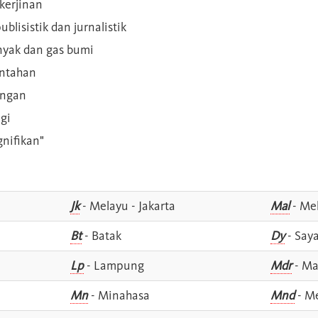
kerjinan
blisistik dan jurnalistik
inyak dan gas bumi
intahan
angan
gi
gnifikan"
Jk
- Melayu - Jakarta
Mal
- Mel
Bt
- Batak
Dy
- Say
Lp
- Lampung
Mdr
- Ma
Mn
- Minahasa
Mnd
- M