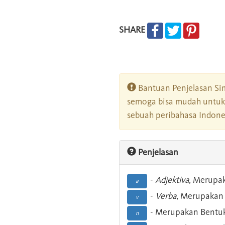
SHARE
Bantuan Penjelasan Sim
semoga bisa mudah untuk 
sebuah peribahasa Indonesi
Penjelasan
-
Adjektiva
, Merupa
a
-
Verba
, Merupakan 
v
- Merupakan Bentuk
n