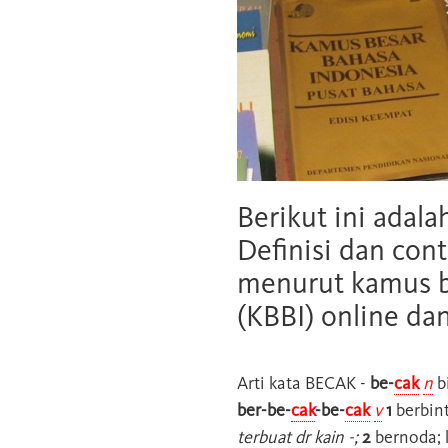
Berikut ini adala
Definisi dan cont
menurut kamus b
(KBBI) online da
Arti kata
BECAK
-
be-
cak
n
bi
ber-be-
cak
-be-
cak
v
1
berbinti
terbuat dr kain -;
2
bernoda; 