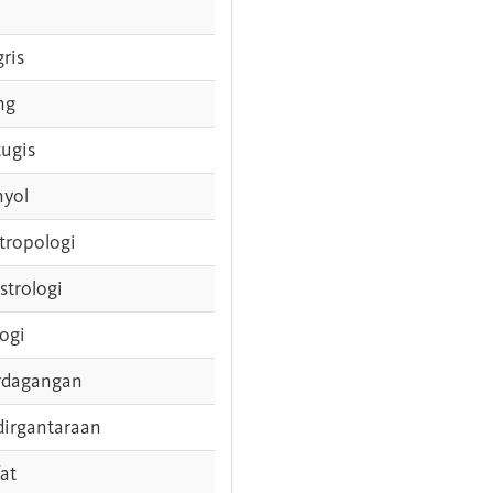
gris
ng
tugis
nyol
tropologi
strologi
logi
rdagangan
dirgantaraan
fat