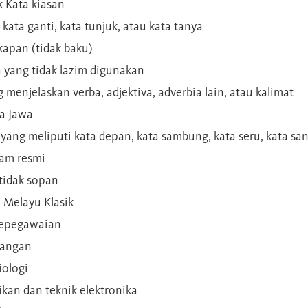
 Kata kiasan
 kata ganti, kata tunjuk, atau kata tanya
kapan (tidak baku)
a yang tidak lazim digunakan
g menjelaskan verba, adjektiva, adverbia lain, atau kalimat
sa Jawa
a yang meliputi kata depan, kata sambung, kata seru, kata s
gam resmi
 tidak sopan
n Melayu Klasik
 kepegawaian
ilangan
iologi
rikan dan teknik elektronika