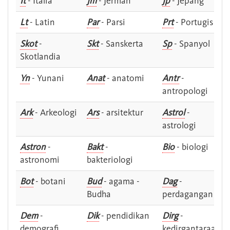
It
- Italia
Jm
- Jerman
Jp
- Jepang
Lt
- Latin
Par
- Parsi
Prt
- Portugis
Skot
-
Skt
- Sanskerta
Sp
- Spanyol
Skotlandia
Yn
- Yunani
Anat
- anatomi
Antr
-
antropologi
Ark
- Arkeologi
Ars
- arsitektur
Astrol
-
astrologi
Astron
-
Bakt
-
Bio
- biologi
astronomi
bakteriologi
Bot
- botani
Bud
- agama -
Dag
-
Budha
perdagangan
Dem
-
Dik
- pendidikan
Dirg
-
demografi
kedirgantaraan