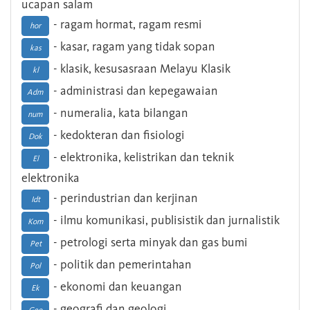
ucapan salam
- ragam hormat, ragam resmi
hor
- kasar, ragam yang tidak sopan
kas
- klasik, kesusasraan Melayu Klasik
kl
- administrasi dan kepegawaian
Adm
- numeralia, kata bilangan
num
- kedokteran dan fisiologi
Dok
- elektronika, kelistrikan dan teknik
El
elektronika
- perindustrian dan kerjinan
Idt
- ilmu komunikasi, publisistik dan jurnalistik
Kom
- petrologi serta minyak dan gas bumi
Pet
- politik dan pemerintahan
Pol
- ekonomi dan keuangan
Ek
- geografi dan geologi