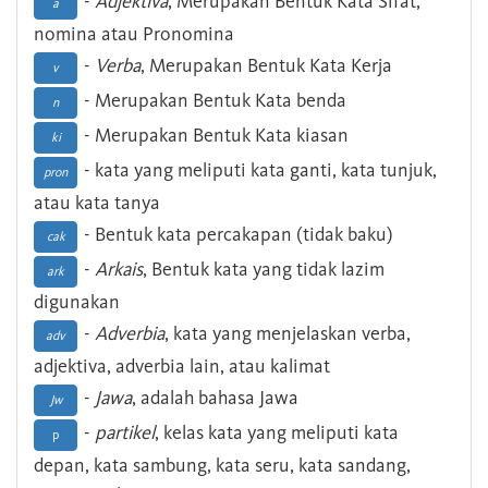
-
Adjektiva
, Merupakan Bentuk Kata Sifat,
a
nomina atau Pronomina
-
Verba
, Merupakan Bentuk Kata Kerja
v
- Merupakan Bentuk Kata benda
n
- Merupakan Bentuk Kata kiasan
ki
- kata yang meliputi kata ganti, kata tunjuk,
pron
atau kata tanya
- Bentuk kata percakapan (tidak baku)
cak
-
Arkais
, Bentuk kata yang tidak lazim
ark
digunakan
-
Adverbia
, kata yang menjelaskan verba,
adv
adjektiva, adverbia lain, atau kalimat
-
Jawa
, adalah bahasa Jawa
Jw
-
partikel
, kelas kata yang meliputi kata
p
depan, kata sambung, kata seru, kata sandang,