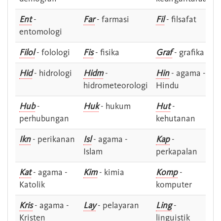
Ent
-
Far
- farmasi
Fil
- filsafat
entomologi
Filol
- folologi
Fis
- fisika
Graf
- grafika
Hid
- hidrologi
Hidm
-
Hin
- agama -
hidrometeorologi
Hindu
Hub
-
Huk
- hukum
Hut
-
perhubungan
kehutanan
Ikn
- perikanan
Isl
- agama -
Kap
-
Islam
perkapalan
Kat
- agama -
Kim
- kimia
Komp
-
Katolik
komputer
Kris
- agama -
Lay
- pelayaran
Ling
-
Kristen
linguistik