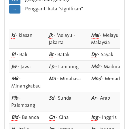
Geo
- Pengganti kata "signifikan"
--
ki
- kiasan
Jk
- Melayu -
Mal
- Melayu -
Jakarta
Malaysia
Bl
- Bali
Bt
- Batak
Dy
- Sayak
Jw
- Jawa
Lp
- Lampung
Mdr
- Madura
Mk
-
Mn
- Minahasa
Mnd
- Menado
Minangkabau
Plb
-
Sd
- Sunda
Ar
- Arab
Palembang
Bld
- Belanda
Cn
- Cina
Ing
- Inggris