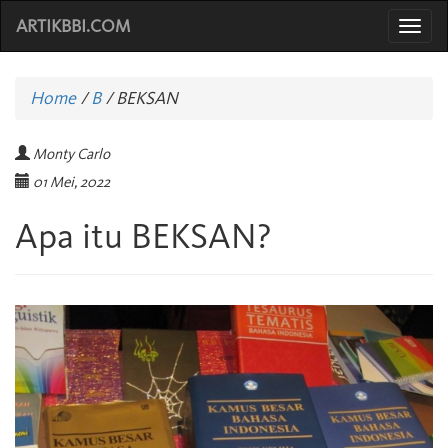
ARTIKBBI.COM
Togg
navi
Home
/
B
/
BEKSAN
Monty Carlo
01 Mei, 2022
Apa itu BEKSAN?