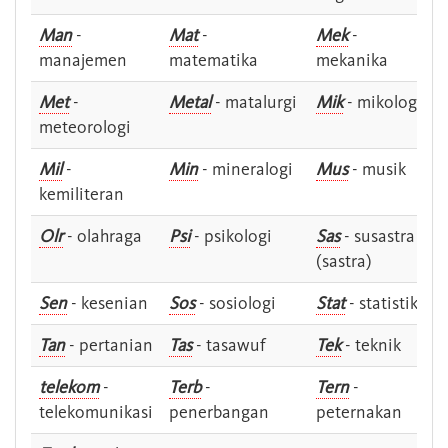
Man
-
Mat
-
Mek
-
manajemen
matematika
mekanika
Met
-
Metal
- matalurgi
Mik
- mikologi
meteorologi
Mil
-
Min
- mineralogi
Mus
- musik
kemiliteran
Olr
- olahraga
Psi
- psikologi
Sas
- susastra -
(sastra)
Sen
- kesenian
Sos
- sosiologi
Stat
- statistik
Tan
- pertanian
Tas
- tasawuf
Tek
- teknik
telekom
-
Terb
-
Tern
-
telekomunikasi
penerbangan
peternakan