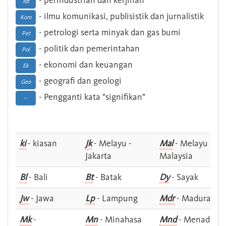
- perindustrian dan kerjinan
Idt
- ilmu komunikasi, publisistik dan jurnalistik
Kom
- petrologi serta minyak dan gas bumi
Pet
- politik dan pemerintahan
Pol
- ekonomi dan keuangan
Ek
- geografi dan geologi
Geo
- Pengganti kata "signifikan"
--
ki
- kiasan
Jk
- Melayu -
Mal
- Melayu -
Jakarta
Malaysia
Bl
- Bali
Bt
- Batak
Dy
- Sayak
Jw
- Jawa
Lp
- Lampung
Mdr
- Madura
Mk
-
Mn
- Minahasa
Mnd
- Menado