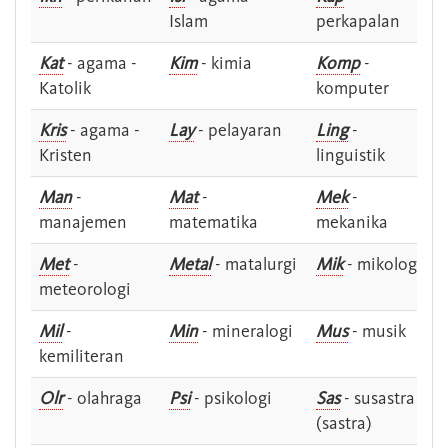
Islam
perkapalan
Kat
- agama -
Kim
- kimia
Komp
-
Katolik
komputer
Kris
- agama -
Lay
- pelayaran
Ling
-
Kristen
linguistik
Man
-
Mat
-
Mek
-
manajemen
matematika
mekanika
Met
-
Metal
- matalurgi
Mik
- mikologi
meteorologi
Mil
-
Min
- mineralogi
Mus
- musik
kemiliteran
Olr
- olahraga
Psi
- psikologi
Sas
- susastra -
(sastra)