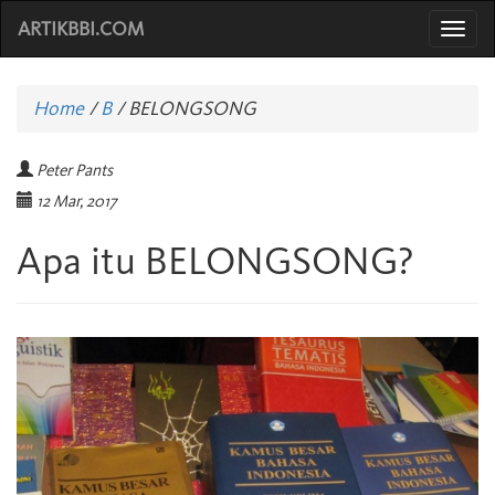
ARTIKBBI.COM
Togg
navi
Home
/
B
/
BELONGSONG
Peter Pants
12 Mar, 2017
Apa itu BELONGSONG?