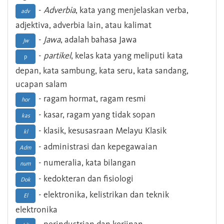
-
Adverbia
, kata yang menjelaskan verba,
adv
adjektiva, adverbia lain, atau kalimat
-
Jawa
, adalah bahasa Jawa
Jw
-
partikel
, kelas kata yang meliputi kata
p
depan, kata sambung, kata seru, kata sandang,
ucapan salam
- ragam hormat, ragam resmi
hor
- kasar, ragam yang tidak sopan
kas
- klasik, kesusasraan Melayu Klasik
kl
- administrasi dan kepegawaian
Adm
- numeralia, kata bilangan
num
- kedokteran dan fisiologi
Dok
- elektronika, kelistrikan dan teknik
El
elektronika