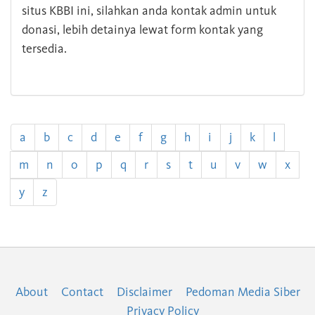
situs KBBI ini, silahkan anda kontak admin untuk
donasi, lebih detainya lewat form kontak yang
tersedia.
a
b
c
d
e
f
g
h
i
j
k
l
m
n
o
p
q
r
s
t
u
v
w
x
y
z
About
Contact
Disclaimer
Pedoman Media Siber
Privacy Policy