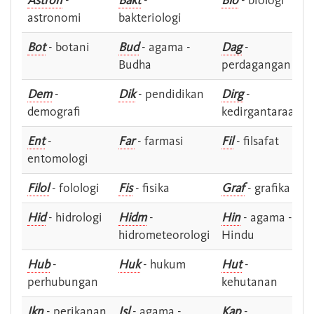
Astron
-
Bakt
-
Bio
- biologi
astronomi
bakteriologi
Bot
- botani
Bud
- agama -
Dag
-
Budha
perdagangan
Dem
-
Dik
- pendidikan
Dirg
-
demografi
kedirgantaraan
Ent
-
Far
- farmasi
Fil
- filsafat
entomologi
Filol
- folologi
Fis
- fisika
Graf
- grafika
Hid
- hidrologi
Hidm
-
Hin
- agama -
hidrometeorologi
Hindu
Hub
-
Huk
- hukum
Hut
-
perhubungan
kehutanan
Ikn
- perikanan
Isl
- agama -
Kap
-