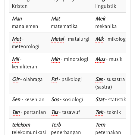
Kristen
linguistik
Man
-
Mat
-
Mek
-
manajemen
matematika
mekanika
Met
-
Metal
- matalurgi
Mik
- mikologi
meteorologi
Mil
-
Min
- mineralogi
Mus
- musik
kemiliteran
Olr
- olahraga
Psi
- psikologi
Sas
- susastra -
(sastra)
Sen
- kesenian
Sos
- sosiologi
Stat
- statistik
Tan
- pertanian
Tas
- tasawuf
Tek
- teknik
telekom
-
Terb
-
Tern
-
telekomunikasi
penerbangan
peternakan