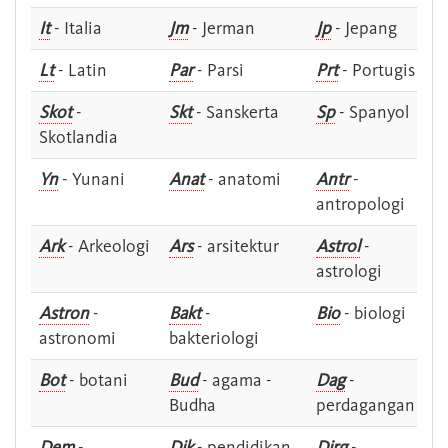
It
- Italia
Jm
- Jerman
Jp
- Jepang
Lt
- Latin
Par
- Parsi
Prt
- Portugis
Skot
-
Skt
- Sanskerta
Sp
- Spanyol
Skotlandia
Yn
- Yunani
Anat
- anatomi
Antr
-
antropologi
Ark
- Arkeologi
Ars
- arsitektur
Astrol
-
astrologi
Astron
-
Bakt
-
Bio
- biologi
astronomi
bakteriologi
Bot
- botani
Bud
- agama -
Dag
-
Budha
perdagangan
Dem
-
Dik
- pendidikan
Dirg
-