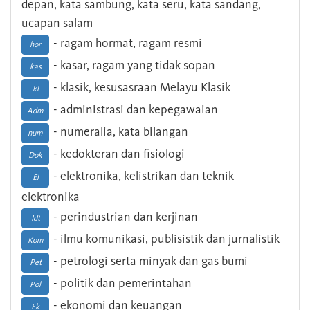
depan, kata sambung, kata seru, kata sandang,
ucapan salam
- ragam hormat, ragam resmi
hor
- kasar, ragam yang tidak sopan
kas
- klasik, kesusasraan Melayu Klasik
kl
- administrasi dan kepegawaian
Adm
- numeralia, kata bilangan
num
- kedokteran dan fisiologi
Dok
- elektronika, kelistrikan dan teknik
El
elektronika
- perindustrian dan kerjinan
Idt
- ilmu komunikasi, publisistik dan jurnalistik
Kom
- petrologi serta minyak dan gas bumi
Pet
- politik dan pemerintahan
Pol
- ekonomi dan keuangan
Ek