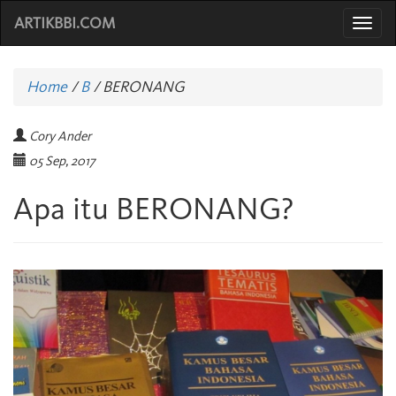
ARTIKBBI.COM
Togg
navi
Home
/
B
/
BERONANG
Cory Ander
05 Sep, 2017
Apa itu BERONANG?