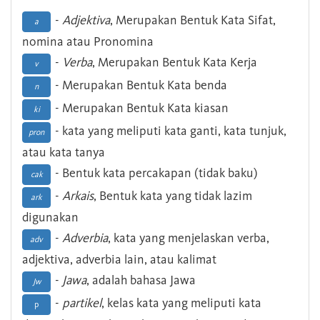
-
Adjektiva
, Merupakan Bentuk Kata Sifat,
a
nomina atau Pronomina
-
Verba
, Merupakan Bentuk Kata Kerja
v
- Merupakan Bentuk Kata benda
n
- Merupakan Bentuk Kata kiasan
ki
- kata yang meliputi kata ganti, kata tunjuk,
pron
atau kata tanya
- Bentuk kata percakapan (tidak baku)
cak
-
Arkais
, Bentuk kata yang tidak lazim
ark
digunakan
-
Adverbia
, kata yang menjelaskan verba,
adv
adjektiva, adverbia lain, atau kalimat
-
Jawa
, adalah bahasa Jawa
Jw
-
partikel
, kelas kata yang meliputi kata
p