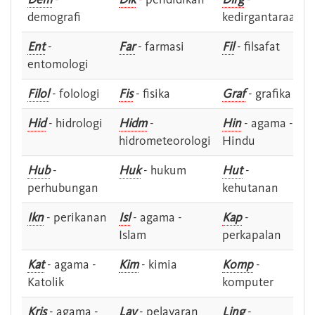
demografi
kedirgantaraan
Ent
-
Far
- farmasi
Fil
- filsafat
entomologi
Filol
- folologi
Fis
- fisika
Graf
- grafika
Hid
- hidrologi
Hidm
-
Hin
- agama -
hidrometeorologi
Hindu
Hub
-
Huk
- hukum
Hut
-
perhubungan
kehutanan
Ikn
- perikanan
Isl
- agama -
Kap
-
Islam
perkapalan
Kat
- agama -
Kim
- kimia
Komp
-
Katolik
komputer
Kris
- agama -
Lay
- pelayaran
Ling
-