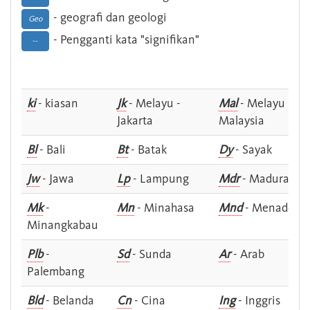
- geografi dan geologi
Geo
- Pengganti kata "signifikan"
--
ki
- kiasan
Jk
- Melayu -
Mal
- Melayu -
Jakarta
Malaysia
Bl
- Bali
Bt
- Batak
Dy
- Sayak
Jw
- Jawa
Lp
- Lampung
Mdr
- Madura
Mk
-
Mn
- Minahasa
Mnd
- Menado
Minangkabau
Plb
-
Sd
- Sunda
Ar
- Arab
Palembang
Bld
- Belanda
Cn
- Cina
Ing
- Inggris