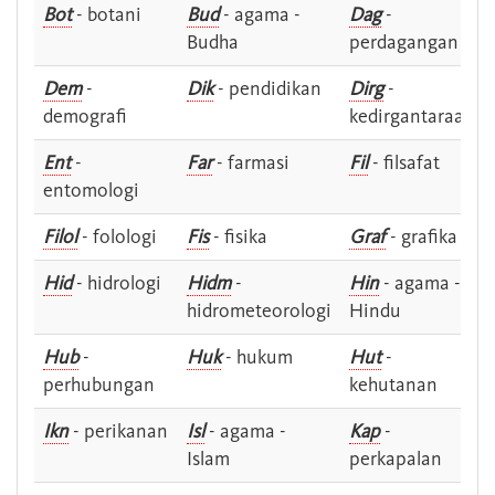
Bot
- botani
Bud
- agama -
Dag
-
Budha
perdagangan
Dem
-
Dik
- pendidikan
Dirg
-
demografi
kedirgantaraan
Ent
-
Far
- farmasi
Fil
- filsafat
entomologi
Filol
- folologi
Fis
- fisika
Graf
- grafika
Hid
- hidrologi
Hidm
-
Hin
- agama -
hidrometeorologi
Hindu
Hub
-
Huk
- hukum
Hut
-
perhubungan
kehutanan
Ikn
- perikanan
Isl
- agama -
Kap
-
Islam
perkapalan