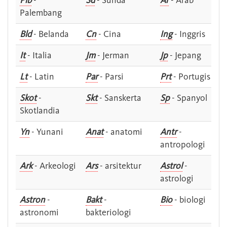
Plb
-
Sd
- Sunda
Ar
- Arab
Palembang
Bld
- Belanda
Cn
- Cina
Ing
- Inggris
It
- Italia
Jm
- Jerman
Jp
- Jepang
Lt
- Latin
Par
- Parsi
Prt
- Portugis
Skot
-
Skt
- Sanskerta
Sp
- Spanyol
Skotlandia
Yn
- Yunani
Anat
- anatomi
Antr
-
antropologi
Ark
- Arkeologi
Ars
- arsitektur
Astrol
-
astrologi
Astron
-
Bakt
-
Bio
- biologi
astronomi
bakteriologi