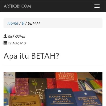
ARTIKBBI.COM
Togg
navi
Home
/
B
/
BETAH
Rick OShea
24 Mar, 2017
Apa itu BETAH?