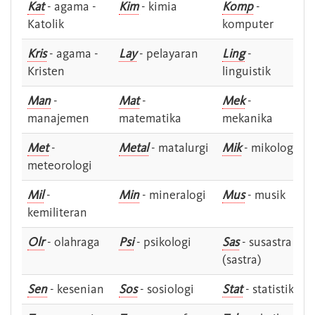
Kat
- agama -
Kim
- kimia
Komp
-
Katolik
komputer
Kris
- agama -
Lay
- pelayaran
Ling
-
Kristen
linguistik
Man
-
Mat
-
Mek
-
manajemen
matematika
mekanika
Met
-
Metal
- matalurgi
Mik
- mikologi
meteorologi
Mil
-
Min
- mineralogi
Mus
- musik
kemiliteran
Olr
- olahraga
Psi
- psikologi
Sas
- susastra -
(sastra)
Sen
- kesenian
Sos
- sosiologi
Stat
- statistik