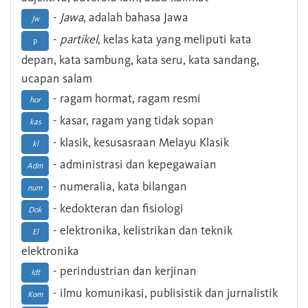
-
Jawa
, adalah bahasa Jawa
Jw
-
partikel
, kelas kata yang meliputi kata
p
depan, kata sambung, kata seru, kata sandang,
ucapan salam
- ragam hormat, ragam resmi
hor
- kasar, ragam yang tidak sopan
kas
- klasik, kesusasraan Melayu Klasik
kl
- administrasi dan kepegawaian
Adm
- numeralia, kata bilangan
num
- kedokteran dan fisiologi
Dok
- elektronika, kelistrikan dan teknik
El
elektronika
- perindustrian dan kerjinan
Idt
- ilmu komunikasi, publisistik dan jurnalistik
Kom