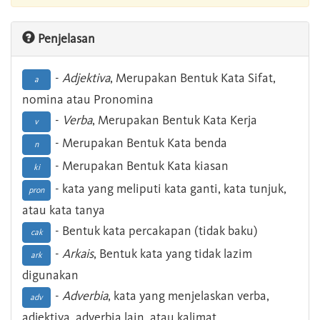
Penjelasan
-
Adjektiva
, Merupakan Bentuk Kata Sifat,
a
nomina atau Pronomina
-
Verba
, Merupakan Bentuk Kata Kerja
v
- Merupakan Bentuk Kata benda
n
- Merupakan Bentuk Kata kiasan
ki
- kata yang meliputi kata ganti, kata tunjuk,
pron
atau kata tanya
- Bentuk kata percakapan (tidak baku)
cak
-
Arkais
, Bentuk kata yang tidak lazim
ark
digunakan
-
Adverbia
, kata yang menjelaskan verba,
adv
adjektiva, adverbia lain, atau kalimat