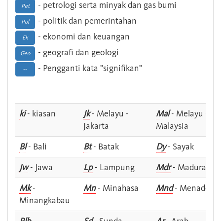
- petrologi serta minyak dan gas bumi
Pet
- politik dan pemerintahan
Pol
- ekonomi dan keuangan
Ek
- geografi dan geologi
Geo
- Pengganti kata "signifikan"
--
ki
- kiasan
Jk
- Melayu -
Mal
- Melayu -
Jakarta
Malaysia
Bl
- Bali
Bt
- Batak
Dy
- Sayak
Jw
- Jawa
Lp
- Lampung
Mdr
- Madura
Mk
-
Mn
- Minahasa
Mnd
- Menado
Minangkabau