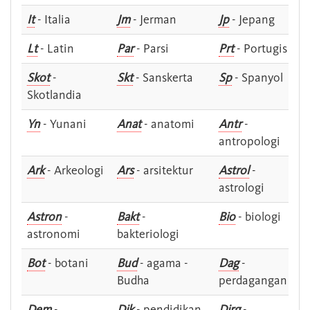
It
- Italia
Jm
- Jerman
Jp
- Jepang
Lt
- Latin
Par
- Parsi
Prt
- Portugis
Skot
-
Skt
- Sanskerta
Sp
- Spanyol
Skotlandia
Yn
- Yunani
Anat
- anatomi
Antr
-
antropologi
Ark
- Arkeologi
Ars
- arsitektur
Astrol
-
astrologi
Astron
-
Bakt
-
Bio
- biologi
astronomi
bakteriologi
Bot
- botani
Bud
- agama -
Dag
-
Budha
perdagangan
Dem
-
Dik
- pendidikan
Dirg
-