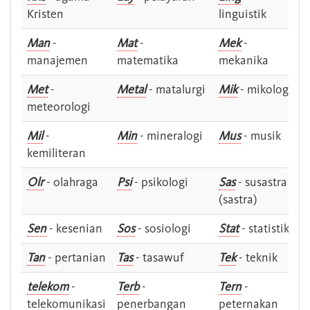
Kristen
linguistik
Man
-
Mat
-
Mek
-
manajemen
matematika
mekanika
Met
-
Metal
- matalurgi
Mik
- mikologi
meteorologi
Mil
-
Min
- mineralogi
Mus
- musik
kemiliteran
Olr
- olahraga
Psi
- psikologi
Sas
- susastra -
(sastra)
Sen
- kesenian
Sos
- sosiologi
Stat
- statistik
Tan
- pertanian
Tas
- tasawuf
Tek
- teknik
telekom
-
Terb
-
Tern
-
telekomunikasi
penerbangan
peternakan