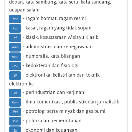
depan, kata sambung, kata seru, kata sandang,
ucapan salam
- ragam hormat, ragam resmi
hor
- kasar, ragam yang tidak sopan
kas
- klasik, kesusasraan Melayu Klasik
kl
- administrasi dan kepegawaian
Adm
- numeralia, kata bilangan
num
- kedokteran dan fisiologi
Dok
- elektronika, kelistrikan dan teknik
El
elektronika
- perindustrian dan kerjinan
Idt
- ilmu komunikasi, publisistik dan jurnalistik
Kom
- petrologi serta minyak dan gas bumi
Pet
- politik dan pemerintahan
Pol
- ekonomi dan keuangan
Ek