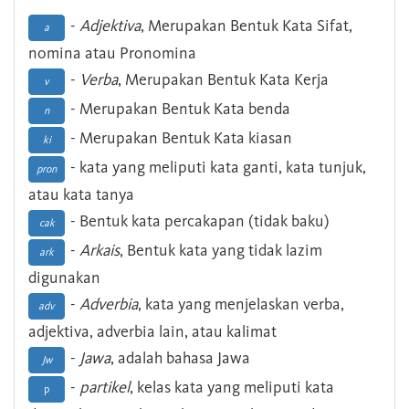
-
Adjektiva
, Merupakan Bentuk Kata Sifat,
a
nomina atau Pronomina
-
Verba
, Merupakan Bentuk Kata Kerja
v
- Merupakan Bentuk Kata benda
n
- Merupakan Bentuk Kata kiasan
ki
- kata yang meliputi kata ganti, kata tunjuk,
pron
atau kata tanya
- Bentuk kata percakapan (tidak baku)
cak
-
Arkais
, Bentuk kata yang tidak lazim
ark
digunakan
-
Adverbia
, kata yang menjelaskan verba,
adv
adjektiva, adverbia lain, atau kalimat
-
Jawa
, adalah bahasa Jawa
Jw
-
partikel
, kelas kata yang meliputi kata
p