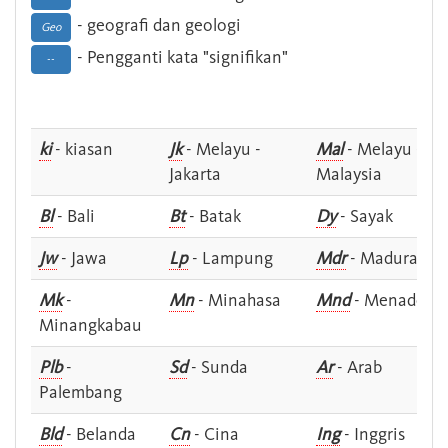
- geografi dan geologi
Geo
- Pengganti kata "signifikan"
--
ki
- kiasan
Jk
- Melayu -
Mal
- Melayu -
Jakarta
Malaysia
Bl
- Bali
Bt
- Batak
Dy
- Sayak
Jw
- Jawa
Lp
- Lampung
Mdr
- Madura
Mk
-
Mn
- Minahasa
Mnd
- Menado
Minangkabau
Plb
-
Sd
- Sunda
Ar
- Arab
Palembang
Bld
- Belanda
Cn
- Cina
Ing
- Inggris