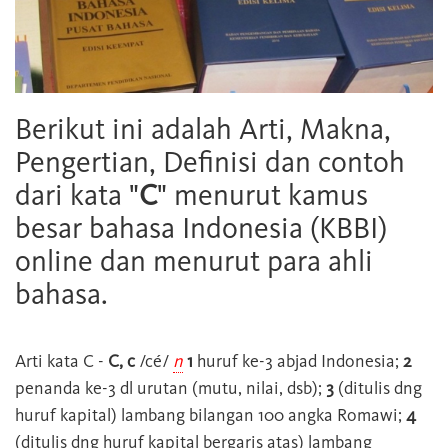
Berikut ini adalah Arti, Makna,
Pengertian, Definisi dan contoh
dari kata "
C
" menurut kamus
besar bahasa Indonesia (KBBI)
online dan menurut para ahli
bahasa.
Arti kata
C
-
C, c
/cé/
n
1
huruf ke-3 abjad Indonesia;
2
penanda ke-3 dl urutan (mutu, nilai, dsb);
3
(ditulis dng
huruf kapital) lambang bilangan 100 angka Romawi;
4
(ditulis dng huruf kapital bergaris atas) lambang