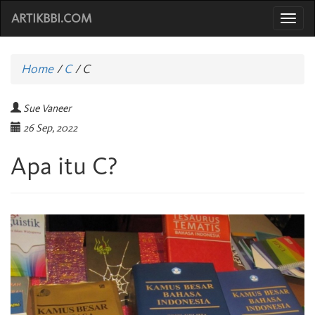
ARTIKBBI.COM
Togg
navi
Home
/
C
/
C
Sue Vaneer
26 Sep, 2022
Apa itu C?