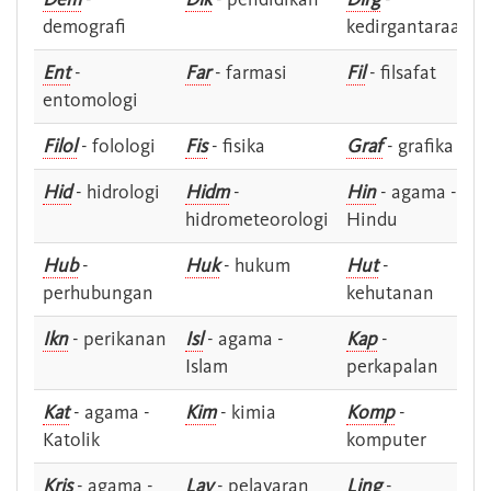
demografi
kedirgantaraan
Ent
-
Far
- farmasi
Fil
- filsafat
entomologi
Filol
- folologi
Fis
- fisika
Graf
- grafika
Hid
- hidrologi
Hidm
-
Hin
- agama -
hidrometeorologi
Hindu
Hub
-
Huk
- hukum
Hut
-
perhubungan
kehutanan
Ikn
- perikanan
Isl
- agama -
Kap
-
Islam
perkapalan
Kat
- agama -
Kim
- kimia
Komp
-
Katolik
komputer
Kris
- agama -
Lay
- pelayaran
Ling
-