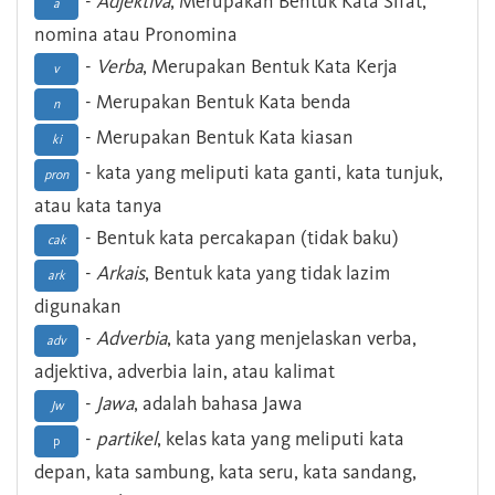
-
Adjektiva
, Merupakan Bentuk Kata Sifat,
a
nomina atau Pronomina
-
Verba
, Merupakan Bentuk Kata Kerja
v
- Merupakan Bentuk Kata benda
n
- Merupakan Bentuk Kata kiasan
ki
- kata yang meliputi kata ganti, kata tunjuk,
pron
atau kata tanya
- Bentuk kata percakapan (tidak baku)
cak
-
Arkais
, Bentuk kata yang tidak lazim
ark
digunakan
-
Adverbia
, kata yang menjelaskan verba,
adv
adjektiva, adverbia lain, atau kalimat
-
Jawa
, adalah bahasa Jawa
Jw
-
partikel
, kelas kata yang meliputi kata
p
depan, kata sambung, kata seru, kata sandang,