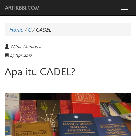
ARTIKBBI.COM
Togg
navi
Home
/
C
/
CADEL
Wilma Mumduya
25 Apr, 2017
Apa itu CADEL?