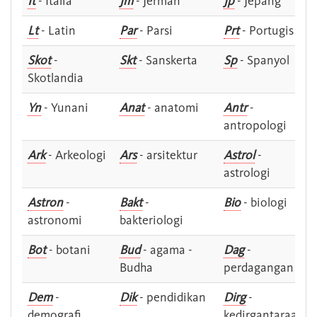
It
- Italia
Jm
- Jerman
Jp
- Jepang
Lt
- Latin
Par
- Parsi
Prt
- Portugis
Skot
-
Skt
- Sanskerta
Sp
- Spanyol
Skotlandia
Yn
- Yunani
Anat
- anatomi
Antr
-
antropologi
Ark
- Arkeologi
Ars
- arsitektur
Astrol
-
astrologi
Astron
-
Bakt
-
Bio
- biologi
astronomi
bakteriologi
Bot
- botani
Bud
- agama -
Dag
-
Budha
perdagangan
Dem
-
Dik
- pendidikan
Dirg
-
demografi
kedirgantaraan