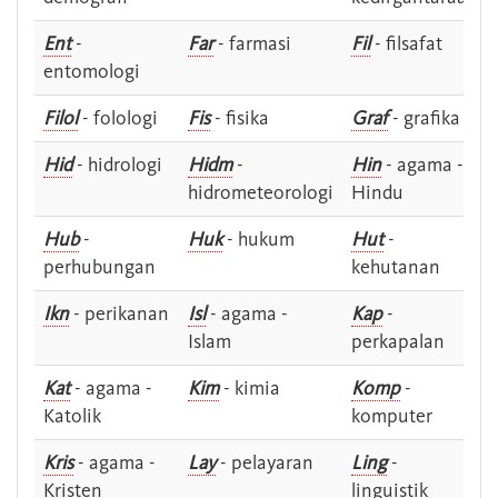
Ent
-
Far
- farmasi
Fil
- filsafat
entomologi
Filol
- folologi
Fis
- fisika
Graf
- grafika
Hid
- hidrologi
Hidm
-
Hin
- agama -
hidrometeorologi
Hindu
Hub
-
Huk
- hukum
Hut
-
perhubungan
kehutanan
Ikn
- perikanan
Isl
- agama -
Kap
-
Islam
perkapalan
Kat
- agama -
Kim
- kimia
Komp
-
Katolik
komputer
Kris
- agama -
Lay
- pelayaran
Ling
-
Kristen
linguistik