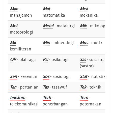
Man
-
Mat
-
Mek
-
manajemen
matematika
mekanika
Met
-
Metal
- matalurgi
Mik
- mikologi
meteorologi
Mil
-
Min
- mineralogi
Mus
- musik
kemiliteran
Olr
- olahraga
Psi
- psikologi
Sas
- susastra -
(sastra)
Sen
- kesenian
Sos
- sosiologi
Stat
- statistik
Tan
- pertanian
Tas
- tasawuf
Tek
- teknik
telekom
-
Terb
-
Tern
-
telekomunikasi
penerbangan
peternakan