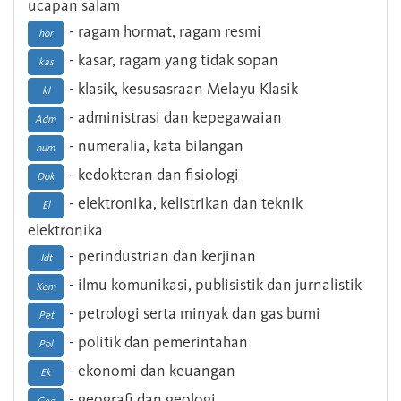
ucapan salam
- ragam hormat, ragam resmi
hor
- kasar, ragam yang tidak sopan
kas
- klasik, kesusasraan Melayu Klasik
kl
- administrasi dan kepegawaian
Adm
- numeralia, kata bilangan
num
- kedokteran dan fisiologi
Dok
- elektronika, kelistrikan dan teknik
El
elektronika
- perindustrian dan kerjinan
Idt
- ilmu komunikasi, publisistik dan jurnalistik
Kom
- petrologi serta minyak dan gas bumi
Pet
- politik dan pemerintahan
Pol
- ekonomi dan keuangan
Ek
- geografi dan geologi