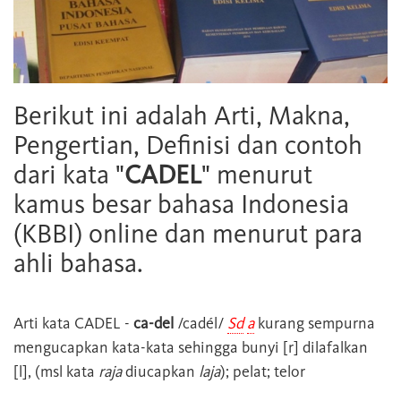
Berikut ini adalah Arti, Makna,
Pengertian, Definisi dan contoh
dari kata "
CADEL
" menurut
kamus besar bahasa Indonesia
(KBBI) online dan menurut para
ahli bahasa.
Arti kata
CADEL
-
ca-del
/cadél/
Sd
a
kurang sempurna
mengucapkan kata-kata sehingga bunyi [r] dilafalkan
[l], (msl kata
raja
diucapkan
laja
); pelat; telor