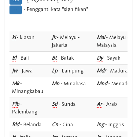
Geo
- Pengganti kata "signifikan"
--
ki
- kiasan
Jk
- Melayu -
Mal
- Melayu -
Jakarta
Malaysia
Bl
- Bali
Bt
- Batak
Dy
- Sayak
Jw
- Jawa
Lp
- Lampung
Mdr
- Madura
Mk
-
Mn
- Minahasa
Mnd
- Menado
Minangkabau
Plb
-
Sd
- Sunda
Ar
- Arab
Palembang
Bld
- Belanda
Cn
- Cina
Ing
- Inggris