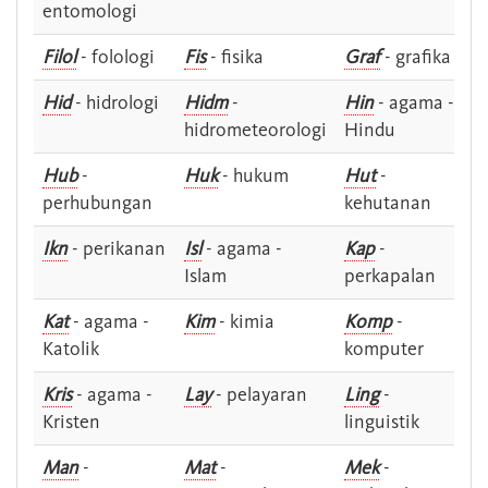
entomologi
Filol
- folologi
Fis
- fisika
Graf
- grafika
Hid
- hidrologi
Hidm
-
Hin
- agama -
hidrometeorologi
Hindu
Hub
-
Huk
- hukum
Hut
-
perhubungan
kehutanan
Ikn
- perikanan
Isl
- agama -
Kap
-
Islam
perkapalan
Kat
- agama -
Kim
- kimia
Komp
-
Katolik
komputer
Kris
- agama -
Lay
- pelayaran
Ling
-
Kristen
linguistik
Man
-
Mat
-
Mek
-