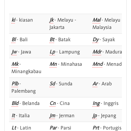
ki
- kiasan
Jk
- Melayu -
Mal
- Melayu -
Jakarta
Malaysia
Bl
- Bali
Bt
- Batak
Dy
- Sayak
Jw
- Jawa
Lp
- Lampung
Mdr
- Madura
Mk
-
Mn
- Minahasa
Mnd
- Menado
Minangkabau
Plb
-
Sd
- Sunda
Ar
- Arab
Palembang
Bld
- Belanda
Cn
- Cina
Ing
- Inggris
It
- Italia
Jm
- Jerman
Jp
- Jepang
Lt
- Latin
Par
- Parsi
Prt
- Portugis