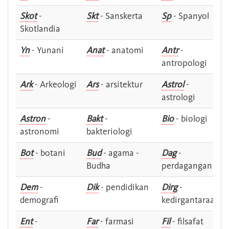
Skot
-
Skt
- Sanskerta
Sp
- Spanyol
Skotlandia
Yn
- Yunani
Anat
- anatomi
Antr
-
antropologi
Ark
- Arkeologi
Ars
- arsitektur
Astrol
-
astrologi
Astron
-
Bakt
-
Bio
- biologi
astronomi
bakteriologi
Bot
- botani
Bud
- agama -
Dag
-
Budha
perdagangan
Dem
-
Dik
- pendidikan
Dirg
-
demografi
kedirgantaraan
Ent
-
Far
- farmasi
Fil
- filsafat