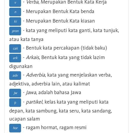
-
Verba
, Merupakan Bentuk Kata Kerja
v
- Merupakan Bentuk Kata benda
n
- Merupakan Bentuk Kata kiasan
ki
- kata yang meliputi kata ganti, kata tunjuk,
pron
atau kata tanya
- Bentuk kata percakapan (tidak baku)
cak
-
Arkais
, Bentuk kata yang tidak lazim
ark
digunakan
-
Adverbia
, kata yang menjelaskan verba,
adv
adjektiva, adverbia lain, atau kalimat
-
Jawa
, adalah bahasa Jawa
Jw
-
partikel
, kelas kata yang meliputi kata
p
depan, kata sambung, kata seru, kata sandang,
ucapan salam
- ragam hormat, ragam resmi
hor