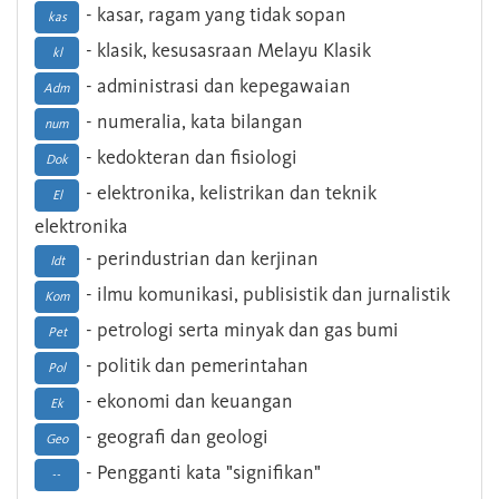
- kasar, ragam yang tidak sopan
kas
- klasik, kesusasraan Melayu Klasik
kl
- administrasi dan kepegawaian
Adm
- numeralia, kata bilangan
num
- kedokteran dan fisiologi
Dok
- elektronika, kelistrikan dan teknik
El
elektronika
- perindustrian dan kerjinan
Idt
- ilmu komunikasi, publisistik dan jurnalistik
Kom
- petrologi serta minyak dan gas bumi
Pet
- politik dan pemerintahan
Pol
- ekonomi dan keuangan
Ek
- geografi dan geologi
Geo
- Pengganti kata "signifikan"
--