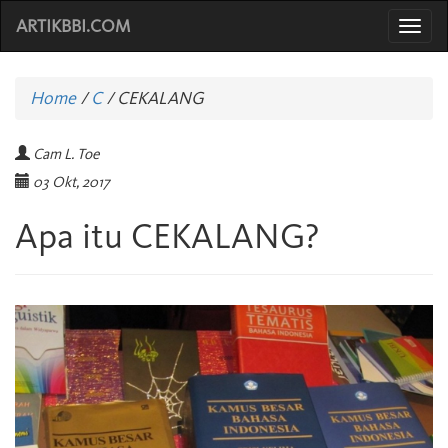
ARTIKBBI.COM
Togg
navi
Home
/
C
/
CEKALANG
Cam L. Toe
03 Okt, 2017
Apa itu CEKALANG?