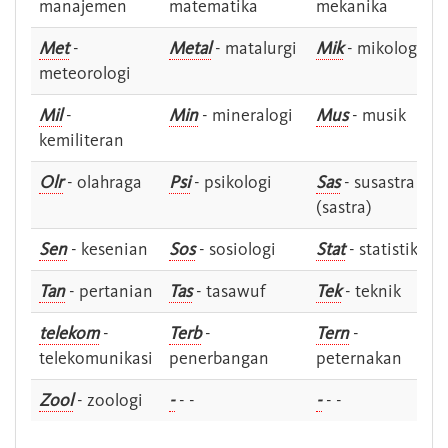
manajemen
matematika
mekanika
Met
-
Metal
- matalurgi
Mik
- mikologi
meteorologi
Mil
-
Min
- mineralogi
Mus
- musik
kemiliteran
Olr
- olahraga
Psi
- psikologi
Sas
- susastra -
(sastra)
Sen
- kesenian
Sos
- sosiologi
Stat
- statistik
Tan
- pertanian
Tas
- tasawuf
Tek
- teknik
telekom
-
Terb
-
Tern
-
telekomunikasi
penerbangan
peternakan
Zool
- zoologi
-
- -
-
- -