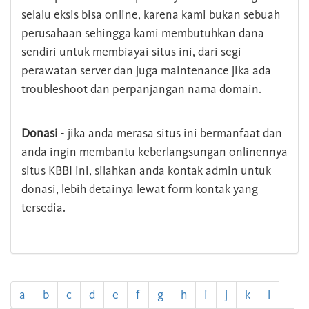
selalu eksis bisa online, karena kami bukan sebuah
perusahaan sehingga kami membutuhkan dana
sendiri untuk membiayai situs ini, dari segi
perawatan server dan juga maintenance jika ada
troubleshoot dan perpanjangan nama domain.
Donasi
- jika anda merasa situs ini bermanfaat dan
anda ingin membantu keberlangsungan onlinennya
situs KBBI ini, silahkan anda kontak admin untuk
donasi, lebih detainya lewat form kontak yang
tersedia.
a
b
c
d
e
f
g
h
i
j
k
l