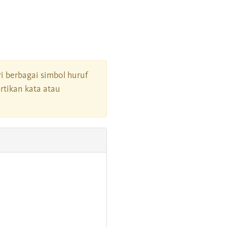
ri berbagai simbol huruf
tikan kata atau