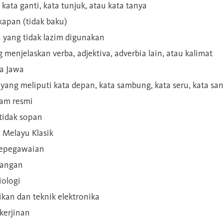
 kata ganti, kata tunjuk, atau kata tanya
kapan (tidak baku)
a yang tidak lazim digunakan
g menjelaskan verba, adjektiva, adverbia lain, atau kalimat
sa Jawa
a yang meliputi kata depan, kata sambung, kata seru, kata s
gam resmi
 tidak sopan
n Melayu Klasik
 kepegawaian
ilangan
iologi
rikan dan teknik elektronika
kerjinan