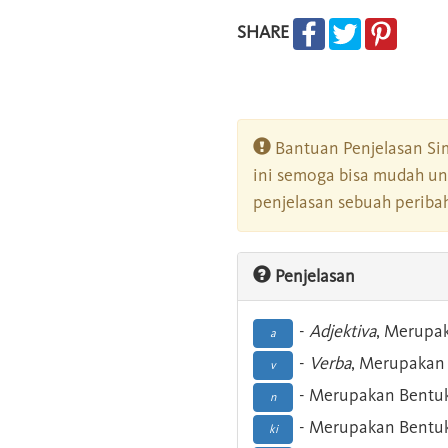
SHARE
Bantuan Penjelasan Sim
ini semoga bisa mudah un
penjelasan sebuah peribah
Penjelasan
-
Adjektiva
, Merupa
a
-
Verba
, Merupakan 
v
- Merupakan Bentuk
n
- Merupakan Bentuk
ki