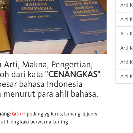
Arti 
Arti 
Arti 
Arti 
Arti
h Arti, Makna, Pengertian,
oh dari kata "
CENANGKAS
"
Arti 
esar bahasa Indonesia
n menurut para ahli bahasa.
nang-
kas
n
1
pedang yg lurus; lamang;
2
jenis
utih dng kaki berwarna kuning