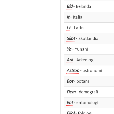
Bld
- Belanda
It
- Italia
Lt
- Latin
Skot
- Skotlandia
Yn
- Yunani
Ark
- Arkeologi
Astron
- astronomi
Bot
- botani
Dem
- demografi
Ent
- entomologi
Filol
- folologi