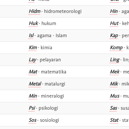
Hidm
- hidrometeorologi
Hin
- ag
Huk
- hukum
Hut
- ke
Isl
- agama - Islam
Kap
- pe
Kim
- kimia
Komp
- 
Lay
- pelayaran
Ling
- lin
Mat
- matematika
Mek
- me
Metal
- matalurgi
Mik
- mik
Min
- mineralogi
Mus
- mu
Psi
- psikologi
Sas
- susa
Sos
- sosiologi
Stat
- sta