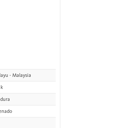
ayu - Malaysia
ak
dura
enado