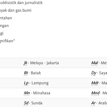
blisistik dan jurnalistik
inyak dan gas bumi
intahan
angan
gi
gnifikan"
Jk
- Melayu - Jakarta
Mal
- Mel
Bt
- Batak
Dy
- Say
Lp
- Lampung
Mdr
- Ma
Mn
- Minahasa
Mnd
- M
Sd
- Sunda
Ar
- Arab