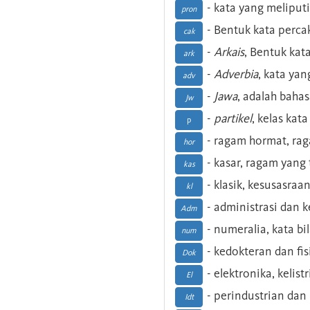
- kata yang meliputi
pron
- Bentuk kata perca
cak
-
Arkais
, Bentuk kat
ark
-
Adverbia
, kata yan
adv
-
Jawa
, adalah baha
Jw
-
partikel
, kelas kat
p
- ragam hormat, ra
hor
- kasar, ragam yang
kas
- klasik, kesusasraa
kl
- administrasi dan
Adm
- numeralia, kata b
num
- kedokteran dan fis
Dok
- elektronika, kelist
El
- perindustrian dan 
Idt