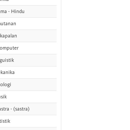
ama - Hindu
hutanan
rkapalan
komputer
guistik
kanika
ologi
sik
stra - (sastra)
tistik