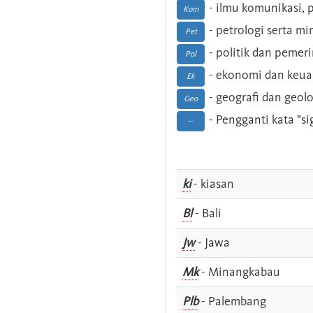
- ilmu komunikasi, pu
Kom
- petrologi serta m
Pet
- politik dan pemer
Pol
- ekonomi dan keu
Ek
- geografi dan geolo
Geo
- Pengganti kata "si
--
ki
- kiasan
Bl
- Bali
Jw
- Jawa
Mk
- Minangkabau
Plb
- Palembang