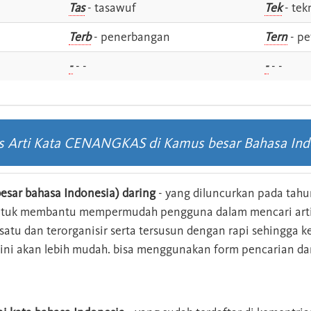
Tas
- tasawuf
Tek
- tek
i
Terb
- penerbangan
Tern
- pe
-
- -
-
- -
as Arti Kata CENANGKAS di Kamus besar Bahasa Ind
esar bahasa Indonesia) daring
- yang diluncurkan pada tahun
ntuk membantu mempermudah pengguna dalam mencari arti 
n satu dan terorganisir serta tersusun dengan rapi sehingga
s ini akan lebih mudah. bisa menggunakan form pencarian da