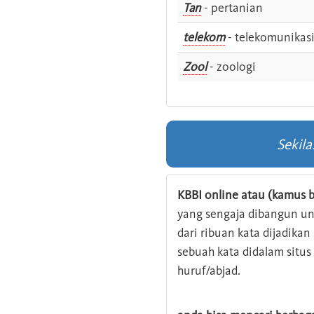
Tan
- pertanian
telekom
- telekomunikas
Zool
- zoologi
Sekil
KBBI online atau (kamus b
yang sengaja dibangun u
dari ribuan kata dijadika
sebuah kata didalam situ
huruf/abjad.