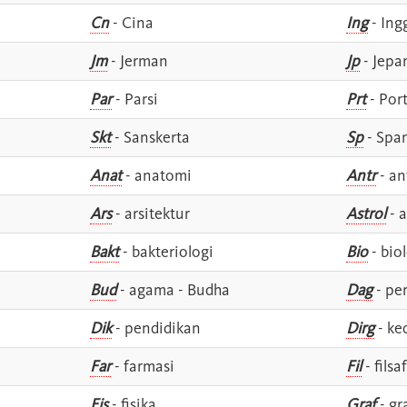
Cn
- Cina
Ing
- Ing
Jm
- Jerman
Jp
- Jepa
Par
- Parsi
Prt
- Por
Skt
- Sanskerta
Sp
- Spa
Anat
- anatomi
Antr
- an
Ars
- arsitektur
Astrol
- a
Bakt
- bakteriologi
Bio
- bio
Bud
- agama - Budha
Dag
- pe
Dik
- pendidikan
Dirg
- ke
Far
- farmasi
Fil
- filsa
Fis
- fisika
Graf
- gr