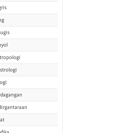
gris
ng
tugis
nyol
tropologi
strologi
logi
rdagangan
dirgantaraan
fat
afika