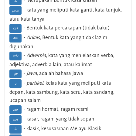
- Merupakan Bentuk Kata kiasan
ki
- kata yang meliputi kata ganti, kata tunjuk,
pron
atau kata tanya
- Bentuk kata percakapan (tidak baku)
cak
-
Arkais
, Bentuk kata yang tidak lazim
ark
digunakan
-
Adverbia
, kata yang menjelaskan verba,
adv
adjektiva, adverbia lain, atau kalimat
-
Jawa
, adalah bahasa Jawa
Jw
-
partikel
, kelas kata yang meliputi kata
p
depan, kata sambung, kata seru, kata sandang,
ucapan salam
- ragam hormat, ragam resmi
hor
- kasar, ragam yang tidak sopan
kas
- klasik, kesusasraan Melayu Klasik
kl