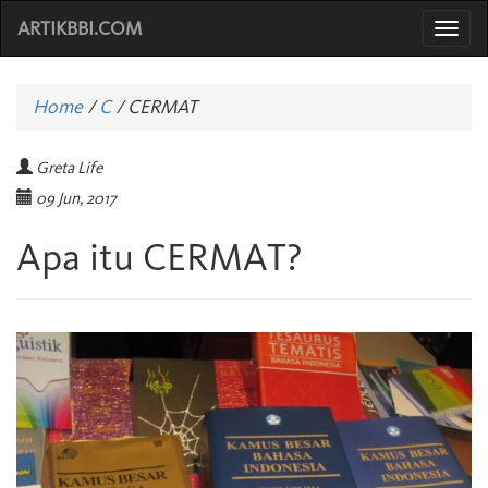
ARTIKBBI.COM
Togg
navi
Home
/
C
/
CERMAT
Greta Life
09 Jun, 2017
Apa itu CERMAT?