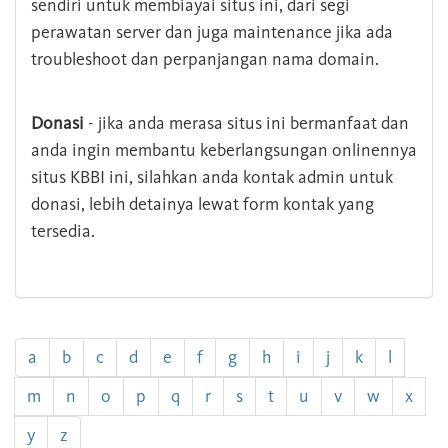
sendiri untuk membiayai situs ini, dari segi
perawatan server dan juga maintenance jika ada
troubleshoot dan perpanjangan nama domain.
Donasi
- jika anda merasa situs ini bermanfaat dan
anda ingin membantu keberlangsungan onlinennya
situs KBBI ini, silahkan anda kontak admin untuk
donasi, lebih detainya lewat form kontak yang
tersedia.
a
b
c
d
e
f
g
h
i
j
k
l
m
n
o
p
q
r
s
t
u
v
w
x
y
z