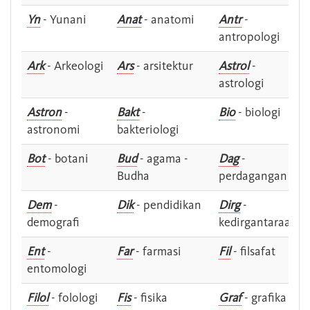
Yn
- Yunani
Anat
- anatomi
Antr
-
antropologi
Ark
- Arkeologi
Ars
- arsitektur
Astrol
-
astrologi
Astron
-
Bakt
-
Bio
- biologi
astronomi
bakteriologi
Bot
- botani
Bud
- agama -
Dag
-
Budha
perdagangan
Dem
-
Dik
- pendidikan
Dirg
-
demografi
kedirgantaraan
Ent
-
Far
- farmasi
Fil
- filsafat
entomologi
Filol
- folologi
Fis
- fisika
Graf
- grafika