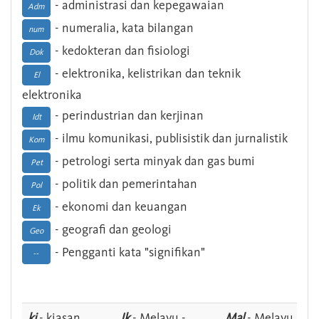
- administrasi dan kepegawaian
Adm
- numeralia, kata bilangan
num
- kedokteran dan fisiologi
Dok
- elektronika, kelistrikan dan teknik
El
elektronika
- perindustrian dan kerjinan
Idt
- ilmu komunikasi, publisistik dan jurnalistik
Kom
- petrologi serta minyak dan gas bumi
Pet
- politik dan pemerintahan
Pol
- ekonomi dan keuangan
Ek
- geografi dan geologi
Geo
- Pengganti kata "signifikan"
--
ki
- kiasan
Jk
- Melayu -
Mal
- Melayu -