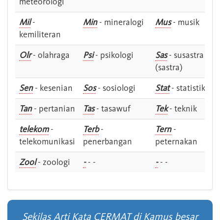
meteorologi
Mil
-
Min
- mineralogi
Mus
- musik
kemiliteran
Olr
- olahraga
Psi
- psikologi
Sas
- susastra -
(sastra)
Sen
- kesenian
Sos
- sosiologi
Stat
- statistik
Tan
- pertanian
Tas
- tasawuf
Tek
- teknik
telekom
-
Terb
-
Tern
-
telekomunikasi
penerbangan
peternakan
Zool
- zoologi
-
- -
-
- -
Sekilas Arti Kata CERMAT di Kamus besar