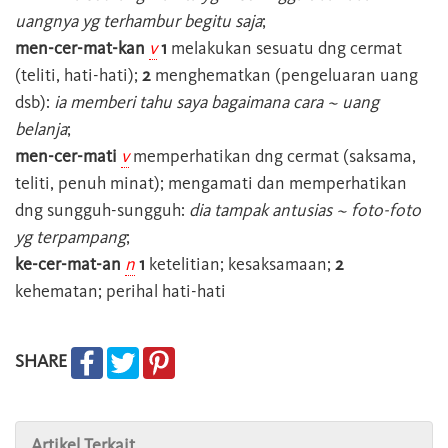
uangnya yg terhambur begitu saja
;
men-cer-mat-kan
v
1
melakukan sesuatu dng cermat
(teliti, hati-hati);
2
menghematkan (pengeluaran uang
dsb):
ia memberi tahu saya bagaimana cara ~ uang
belanja
;
men-cer-mati
v
memperhatikan dng cermat (saksama,
teliti, penuh minat); mengamati dan memperhatikan
dng sungguh-sungguh:
dia tampak antusias ~ foto-foto
yg terpampang
;
ke-cer-mat-an
n
1
ketelitian; kesaksamaan;
2
kehematan; perihal hati-hati
SHARE
Artikel Terkait