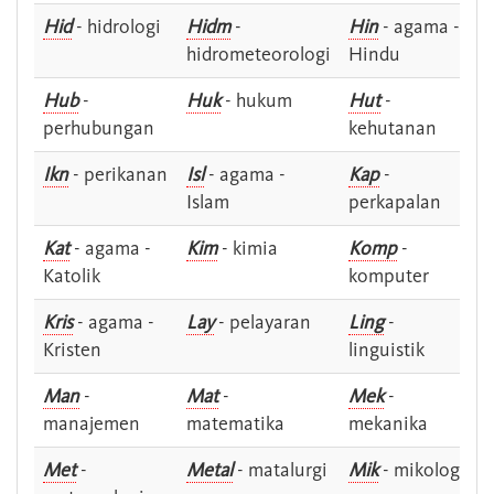
Hid
- hidrologi
Hidm
-
Hin
- agama -
hidrometeorologi
Hindu
Hub
-
Huk
- hukum
Hut
-
perhubungan
kehutanan
Ikn
- perikanan
Isl
- agama -
Kap
-
Islam
perkapalan
Kat
- agama -
Kim
- kimia
Komp
-
Katolik
komputer
Kris
- agama -
Lay
- pelayaran
Ling
-
Kristen
linguistik
Man
-
Mat
-
Mek
-
manajemen
matematika
mekanika
Met
-
Metal
- matalurgi
Mik
- mikologi