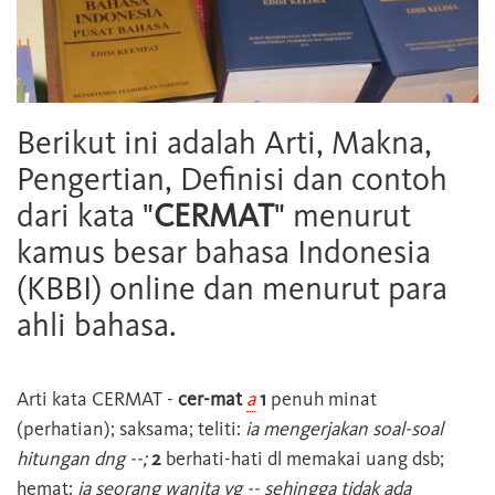
Berikut ini adalah Arti, Makna,
Pengertian, Definisi dan contoh
dari kata "
CERMAT
" menurut
kamus besar bahasa Indonesia
(KBBI) online dan menurut para
ahli bahasa.
Arti kata
CERMAT
-
cer-mat
a
1
penuh minat
(perhatian); saksama; teliti:
ia mengerjakan soal-soal
hitungan dng --;
2
berhati-hati dl memakai uang dsb;
hemat:
ia seorang wanita yg -- sehingga tidak ada