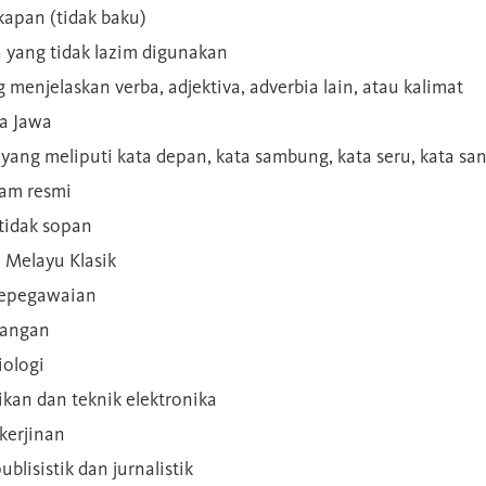
kapan (tidak baku)
a yang tidak lazim digunakan
g menjelaskan verba, adjektiva, adverbia lain, atau kalimat
sa Jawa
a yang meliputi kata depan, kata sambung, kata seru, kata s
gam resmi
 tidak sopan
n Melayu Klasik
 kepegawaian
ilangan
iologi
rikan dan teknik elektronika
kerjinan
blisistik dan jurnalistik