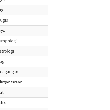
ng
tugis
nyol
tropologi
strologi
logi
rdagangan
dirgantaraan
fat
afika