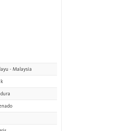
ayu - Malaysia
ak
dura
enado
gris