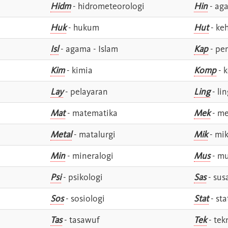
Hidm
- hidrometeorologi
Hin
- ag
Huk
- hukum
Hut
- ke
Isl
- agama - Islam
Kap
- pe
Kim
- kimia
Komp
- 
Lay
- pelayaran
Ling
- lin
Mat
- matematika
Mek
- me
Metal
- matalurgi
Mik
- mik
Min
- mineralogi
Mus
- mu
Psi
- psikologi
Sas
- susa
Sos
- sosiologi
Stat
- sta
Tas
- tasawuf
Tek
- tek