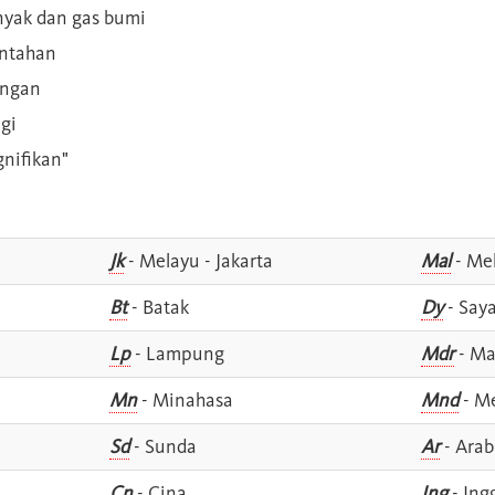
inyak dan gas bumi
intahan
angan
gi
gnifikan"
Jk
- Melayu - Jakarta
Mal
- Mel
Bt
- Batak
Dy
- Say
Lp
- Lampung
Mdr
- Ma
Mn
- Minahasa
Mnd
- M
Sd
- Sunda
Ar
- Arab
Cn
- Cina
Ing
- Ing