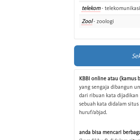
telekom
- telekomunikas
Zool
- zoologi
Se
KBBI online atau (kamus b
yang sengaja dibangun u
dari ribuan kata dijadika
sebuah kata didalam situ
huruf/abjad.
anda bisa mencari berbag