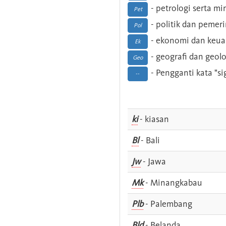
- petrologi serta m
Pet
- politik dan pemer
Pol
- ekonomi dan keu
Ek
- geografi dan geolo
Geo
- Pengganti kata "si
--
ki
- kiasan
Bl
- Bali
Jw
- Jawa
Mk
- Minangkabau
Plb
- Palembang
Bld
- Belanda