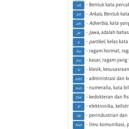
- Bentuk kata perca
cak
-
Arkais
, Bentuk kat
ark
-
Adverbia
, kata yan
adv
-
Jawa
, adalah baha
Jw
-
partikel
, kelas kat
p
- ragam hormat, ra
hor
- kasar, ragam yang
kas
- klasik, kesusasraa
kl
- administrasi dan
Adm
- numeralia, kata b
num
- kedokteran dan fis
Dok
- elektronika, kelist
El
- perindustrian dan 
Idt
- ilmu komunikasi, pu
Kom