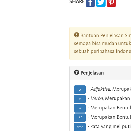
SHARE
Bantuan Penjelasan Sim
semoga bisa mudah untuk 
sebuah peribahasa Indonesi
Penjelasan
-
Adjektiva
, Merupa
a
-
Verba
, Merupakan 
v
- Merupakan Bentuk
n
- Merupakan Bentuk
ki
- kata yang meliputi
pron