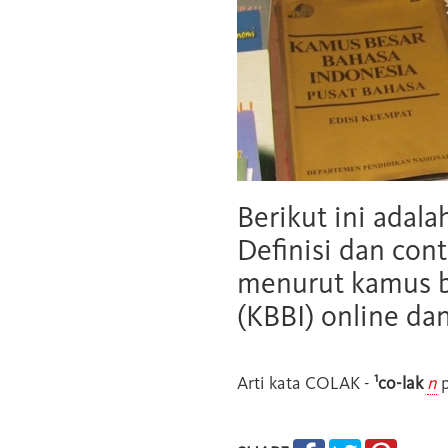
Berikut ini adala
Definisi dan cont
menurut kamus b
(KBBI) online da
1
Arti kata
COLAK
-
co-lak
n
p