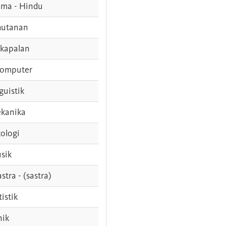
ama - Hindu
hutanan
rkapalan
komputer
guistik
kanika
ologi
sik
stra - (sastra)
tistik
nik