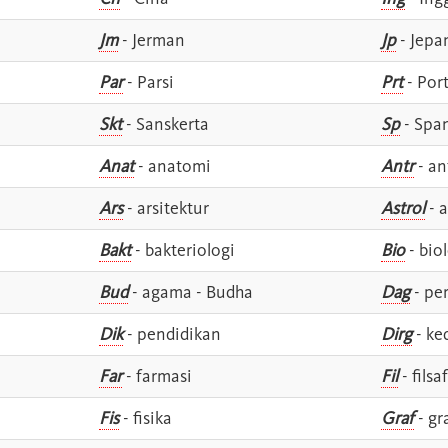
Jm
- Jerman
Jp
- Jepa
Par
- Parsi
Prt
- Por
Skt
- Sanskerta
Sp
- Spa
Anat
- anatomi
Antr
- an
Ars
- arsitektur
Astrol
- a
Bakt
- bakteriologi
Bio
- bio
Bud
- agama - Budha
Dag
- pe
Dik
- pendidikan
Dirg
- ke
Far
- farmasi
Fil
- filsa
Fis
- fisika
Graf
- gr