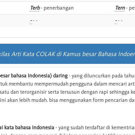
i
Terb
- penerbangan
Tern
- pe
-
- -
-
- -
kilas Arti Kata COLAK di Kamus besar Bahasa Indoen
esar bahasa Indonesia) daring
- yang diluncurkan pada tahun
ntuk membantu mempermudah pengguna dalam mencari arti 
n satu dan terorganisir serta tersusun dengan rapi sehingga
s ini akan lebih mudah. bisa menggunakan form pencarian da
ai kata bahasa Indonesia
- yang sudah terdaftar di kementri