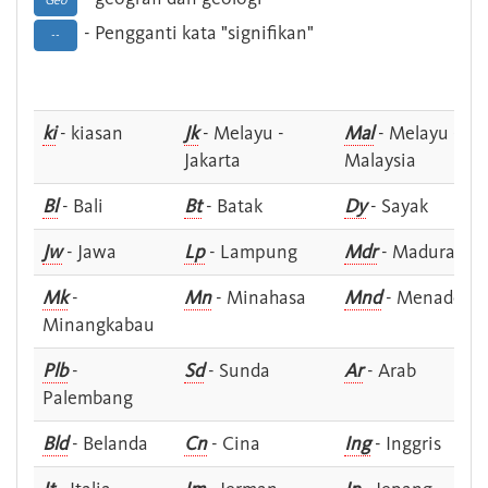
Geo
- Pengganti kata "signifikan"
--
ki
- kiasan
Jk
- Melayu -
Mal
- Melayu -
Jakarta
Malaysia
Bl
- Bali
Bt
- Batak
Dy
- Sayak
Jw
- Jawa
Lp
- Lampung
Mdr
- Madura
Mk
-
Mn
- Minahasa
Mnd
- Menado
Minangkabau
Plb
-
Sd
- Sunda
Ar
- Arab
Palembang
Bld
- Belanda
Cn
- Cina
Ing
- Inggris