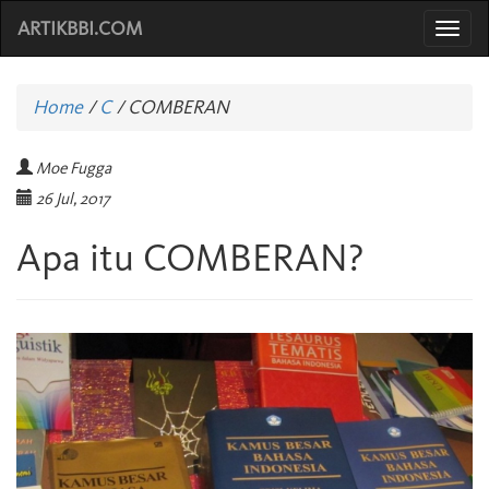
ARTIKBBI.COM
Togg
navi
Home
/
C
/
COMBERAN
Moe Fugga
26 Jul, 2017
Apa itu COMBERAN?