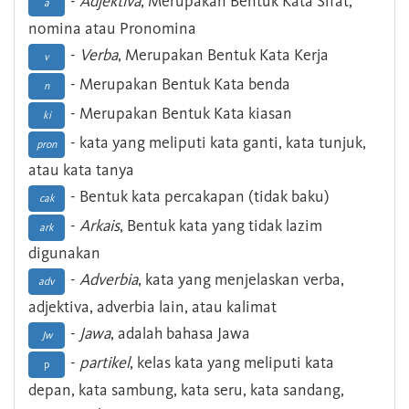
-
Adjektiva
, Merupakan Bentuk Kata Sifat,
a
nomina atau Pronomina
-
Verba
, Merupakan Bentuk Kata Kerja
v
- Merupakan Bentuk Kata benda
n
- Merupakan Bentuk Kata kiasan
ki
- kata yang meliputi kata ganti, kata tunjuk,
pron
atau kata tanya
- Bentuk kata percakapan (tidak baku)
cak
-
Arkais
, Bentuk kata yang tidak lazim
ark
digunakan
-
Adverbia
, kata yang menjelaskan verba,
adv
adjektiva, adverbia lain, atau kalimat
-
Jawa
, adalah bahasa Jawa
Jw
-
partikel
, kelas kata yang meliputi kata
p
depan, kata sambung, kata seru, kata sandang,