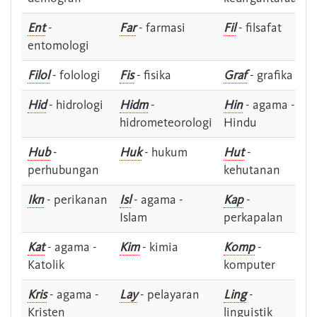
Ent
-
Far
- farmasi
Fil
- filsafat
entomologi
Filol
- folologi
Fis
- fisika
Graf
- grafika
Hid
- hidrologi
Hidm
-
Hin
- agama -
hidrometeorologi
Hindu
Hub
-
Huk
- hukum
Hut
-
perhubungan
kehutanan
Ikn
- perikanan
Isl
- agama -
Kap
-
Islam
perkapalan
Kat
- agama -
Kim
- kimia
Komp
-
Katolik
komputer
Kris
- agama -
Lay
- pelayaran
Ling
-
Kristen
linguistik