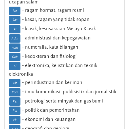
ucapan salam
- ragam hormat, ragam resmi
hor
- kasar, ragam yang tidak sopan
kas
- klasik, kesusasraan Melayu Klasik
kl
- administrasi dan kepegawaian
Adm
- numeralia, kata bilangan
num
- kedokteran dan fisiologi
Dok
- elektronika, kelistrikan dan teknik
El
elektronika
- perindustrian dan kerjinan
Idt
- ilmu komunikasi, publisistik dan jurnalistik
Kom
- petrologi serta minyak dan gas bumi
Pet
- politik dan pemerintahan
Pol
- ekonomi dan keuangan
Ek
- geografi dan geologi