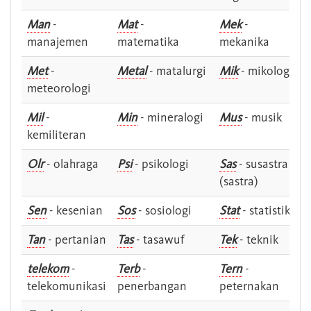
Man
-
Mat
-
Mek
-
manajemen
matematika
mekanika
Met
-
Metal
- matalurgi
Mik
- mikologi
meteorologi
Mil
-
Min
- mineralogi
Mus
- musik
kemiliteran
Olr
- olahraga
Psi
- psikologi
Sas
- susastra -
(sastra)
Sen
- kesenian
Sos
- sosiologi
Stat
- statistik
Tan
- pertanian
Tas
- tasawuf
Tek
- teknik
telekom
-
Terb
-
Tern
-
telekomunikasi
penerbangan
peternakan