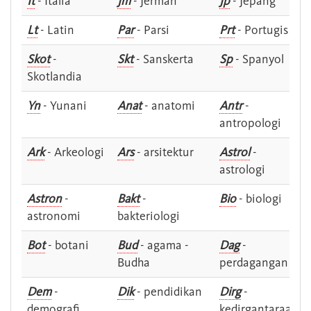
It
- Italia
Jm
- Jerman
Jp
- Jepang
Lt
- Latin
Par
- Parsi
Prt
- Portugis
Skot
-
Skt
- Sanskerta
Sp
- Spanyol
Skotlandia
Yn
- Yunani
Anat
- anatomi
Antr
-
antropologi
Ark
- Arkeologi
Ars
- arsitektur
Astrol
-
astrologi
Astron
-
Bakt
-
Bio
- biologi
astronomi
bakteriologi
Bot
- botani
Bud
- agama -
Dag
-
Budha
perdagangan
Dem
-
Dik
- pendidikan
Dirg
-
demografi
kedirgantaraan