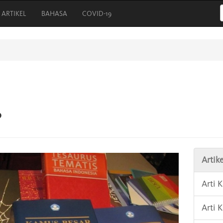
ARTIKEL
BAHASA
COVID-19
?
Artike
Arti 
Arti 