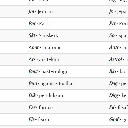
Jm
- Jerman
Jp
- Jepa
Par
- Parsi
Prt
- Por
Skt
- Sanskerta
Sp
- Spa
Anat
- anatomi
Antr
- an
Ars
- arsitektur
Astrol
- a
Bakt
- bakteriologi
Bio
- bio
Bud
- agama - Budha
Dag
- pe
Dik
- pendidikan
Dirg
- ke
Far
- farmasi
Fil
- filsa
Fis
- fisika
Graf
- gr