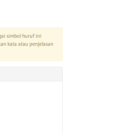
gai simbol huruf ini
an kata atau penjelasan