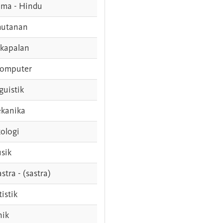
ama - Hindu
hutanan
rkapalan
komputer
guistik
kanika
ologi
sik
stra - (sastra)
tistik
nik