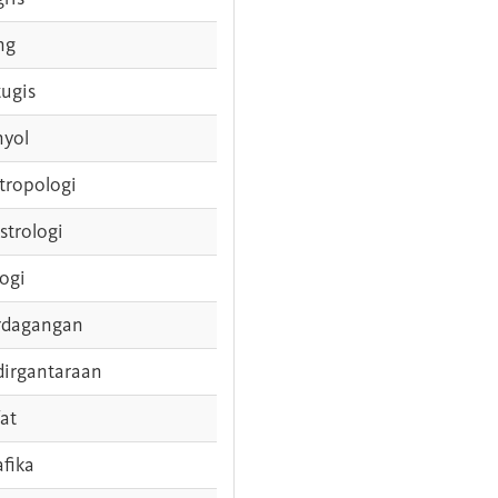
ng
tugis
nyol
tropologi
strologi
logi
rdagangan
dirgantaraan
fat
afika