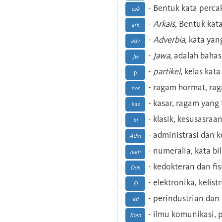
- Bentuk kata perca
cak
-
Arkais
, Bentuk kat
ark
-
Adverbia
, kata yan
adv
-
Jawa
, adalah baha
Jw
-
partikel
, kelas kat
p
- ragam hormat, ra
hor
- kasar, ragam yang
kas
- klasik, kesusasraa
kl
- administrasi dan
Adm
- numeralia, kata b
num
- kedokteran dan fis
Dok
- elektronika, kelist
El
- perindustrian dan 
Idt
- ilmu komunikasi, pu
Kom