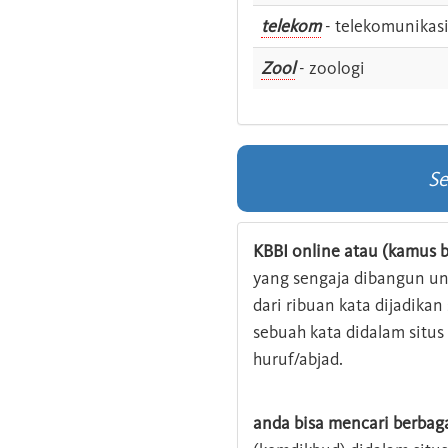
telekom
- telekomunikas
Zool
- zoologi
Se
KBBI online atau (kamus b
yang sengaja dibangun u
dari ribuan kata dijadika
sebuah kata didalam situ
huruf/abjad.
anda bisa mencari berbag