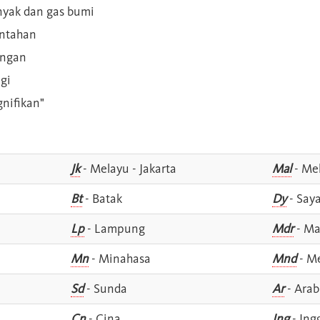
inyak dan gas bumi
intahan
angan
gi
gnifikan"
Jk
- Melayu - Jakarta
Mal
- Mel
Bt
- Batak
Dy
- Say
Lp
- Lampung
Mdr
- Ma
Mn
- Minahasa
Mnd
- M
Sd
- Sunda
Ar
- Arab
Cn
- Cina
Ing
- Ing