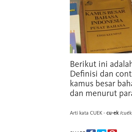
Berikut ini adala
Definisi dan cont
kamus besar baha
dan menurut para
Arti kata
CUEK
-
cu-ek
/cué