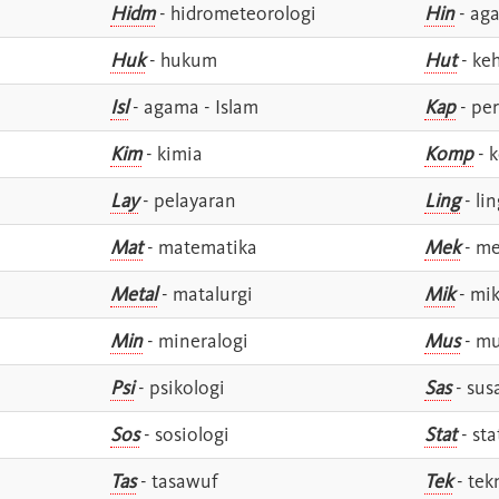
Hidm
- hidrometeorologi
Hin
- ag
Huk
- hukum
Hut
- ke
Isl
- agama - Islam
Kap
- pe
Kim
- kimia
Komp
- 
Lay
- pelayaran
Ling
- lin
Mat
- matematika
Mek
- me
Metal
- matalurgi
Mik
- mik
Min
- mineralogi
Mus
- mu
Psi
- psikologi
Sas
- susa
Sos
- sosiologi
Stat
- sta
Tas
- tasawuf
Tek
- tek