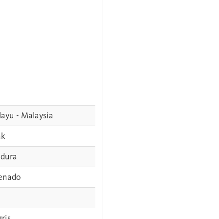
ayu - Malaysia
ak
dura
enado
gris