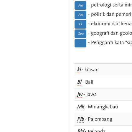
- petrologi serta m
Pet
- politik dan pemer
Pol
- ekonomi dan keu
Ek
- geografi dan geolo
Geo
- Pengganti kata "si
--
ki
- kiasan
Bl
- Bali
Jw
- Jawa
Mk
- Minangkabau
Plb
- Palembang
Bld
- Belanda