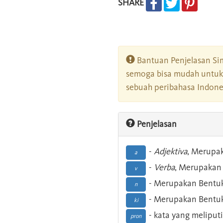
SHARE
Bantuan Penjelasan Sim
semoga bisa mudah untuk 
sebuah peribahasa Indonesi
Penjelasan
-
Adjektiva
, Merupa
a
-
Verba
, Merupakan 
v
- Merupakan Bentuk
n
- Merupakan Bentuk
ki
- kata yang meliputi
pron