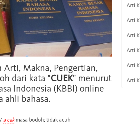
Arti 
Arti 
Arti
Arti 
Arti 
h Arti, Makna, Pengertian,
oh dari kata "
CUEK
" menurut
Arti
sa Indonesia (KBBI) online
 ahli bahasa.
k/
a
cak
masa bodoh; tidak acuh