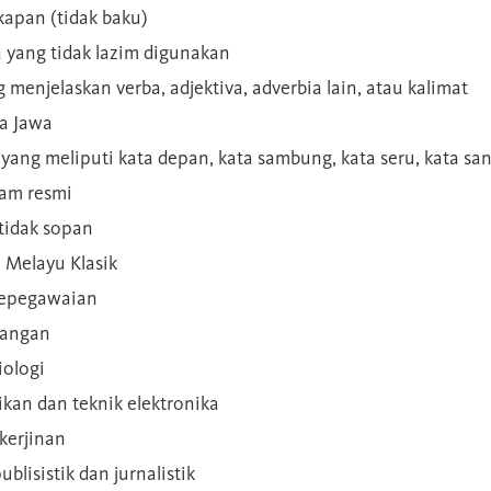
kapan (tidak baku)
a yang tidak lazim digunakan
g menjelaskan verba, adjektiva, adverbia lain, atau kalimat
sa Jawa
a yang meliputi kata depan, kata sambung, kata seru, kata s
gam resmi
 tidak sopan
n Melayu Klasik
 kepegawaian
ilangan
iologi
rikan dan teknik elektronika
kerjinan
blisistik dan jurnalistik