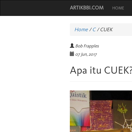
ARTIKBBI.COM
HOME
Home
/
C
/
CUEK
Bob Frapples
07 Jun, 2017
Apa itu CUEK