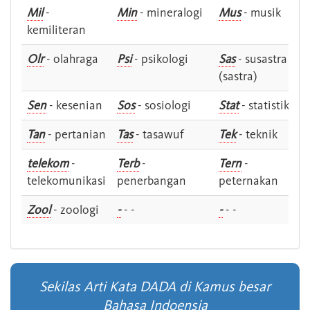
Mil
-
Min
- mineralogi
Mus
- musik
kemiliteran
Olr
- olahraga
Psi
- psikologi
Sas
- susastra -
(sastra)
Sen
- kesenian
Sos
- sosiologi
Stat
- statistik
Tan
- pertanian
Tas
- tasawuf
Tek
- teknik
telekom
-
Terb
-
Tern
-
telekomunikasi
penerbangan
peternakan
Zool
- zoologi
-
- -
-
- -
Sekilas Arti Kata DADA di Kamus besar
Bahasa Indoensia