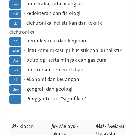
- numeralia, kata bilangan
num
- kedokteran dan fisiologi
Dok
- elektronika, kelistrikan dan teknik
El
elektronika
- perindustrian dan kerjinan
Idt
- ilmu komunikasi, publisistik dan jurnalistik
Kom
- petrologi serta minyak dan gas bumi
Pet
- politik dan pemerintahan
Pol
- ekonomi dan keuangan
Ek
- geografi dan geologi
Geo
- Pengganti kata "signifikan"
--
ki
- kiasan
Jk
- Melayu -
Mal
- Melayu -
Jakarta
Malaysia