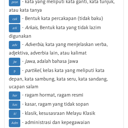
- kata yang meliputi kata ganti, kata tunjuk,
pron
atau kata tanya
- Bentuk kata percakapan (tidak baku)
cak
-
Arkais
, Bentuk kata yang tidak lazim
ark
digunakan
-
Adverbia
, kata yang menjelaskan verba,
adv
adjektiva, adverbia lain, atau kalimat
-
Jawa
, adalah bahasa Jawa
Jw
-
partikel
, kelas kata yang meliputi kata
p
depan, kata sambung, kata seru, kata sandang,
ucapan salam
- ragam hormat, ragam resmi
hor
- kasar, ragam yang tidak sopan
kas
- klasik, kesusasraan Melayu Klasik
kl
- administrasi dan kepegawaian
Adm