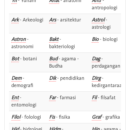
Yn
- Yunani
Anat
- anatomi
Antr
-
antropologi
Ark
- Arkeologi
Ars
- arsitektur
Astrol
-
astrologi
Astron
-
Bakt
-
Bio
- biologi
astronomi
bakteriologi
Bot
- botani
Bud
- agama -
Dag
-
Budha
perdagangan
Dem
-
Dik
- pendidikan
Dirg
-
demografi
kedirgantaraan
Ent
-
Far
- farmasi
Fil
- filsafat
entomologi
Filol
- folologi
Fis
- fisika
Graf
- grafika
Hid
- hidrologi
Hidm
-
Hin
- agama -