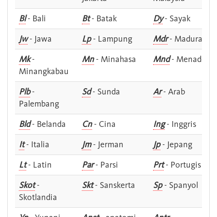
Bl
- Bali
Bt
- Batak
Dy
- Sayak
Jw
- Jawa
Lp
- Lampung
Mdr
- Madura
Mk
-
Mn
- Minahasa
Mnd
- Menado
Minangkabau
Plb
-
Sd
- Sunda
Ar
- Arab
Palembang
Bld
- Belanda
Cn
- Cina
Ing
- Inggris
It
- Italia
Jm
- Jerman
Jp
- Jepang
Lt
- Latin
Par
- Parsi
Prt
- Portugis
Skot
-
Skt
- Sanskerta
Sp
- Spanyol
Skotlandia