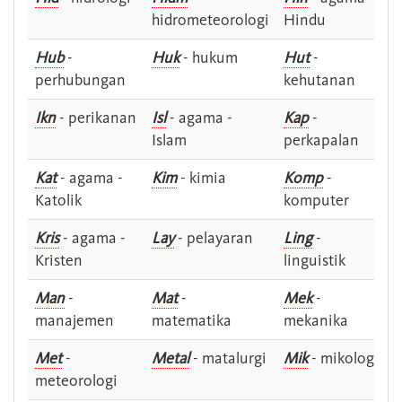
hidrometeorologi
Hindu
Hub
-
Huk
- hukum
Hut
-
perhubungan
kehutanan
Ikn
- perikanan
Isl
- agama -
Kap
-
Islam
perkapalan
Kat
- agama -
Kim
- kimia
Komp
-
Katolik
komputer
Kris
- agama -
Lay
- pelayaran
Ling
-
Kristen
linguistik
Man
-
Mat
-
Mek
-
manajemen
matematika
mekanika
Met
-
Metal
- matalurgi
Mik
- mikologi
meteorologi