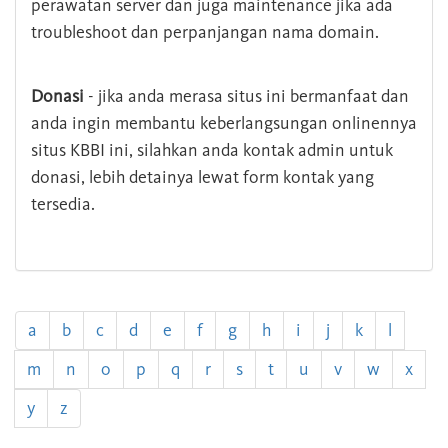
perawatan server dan juga maintenance jika ada
troubleshoot dan perpanjangan nama domain.
Donasi
- jika anda merasa situs ini bermanfaat dan
anda ingin membantu keberlangsungan onlinennya
situs KBBI ini, silahkan anda kontak admin untuk
donasi, lebih detainya lewat form kontak yang
tersedia.
a
b
c
d
e
f
g
h
i
j
k
l
m
n
o
p
q
r
s
t
u
v
w
x
y
z