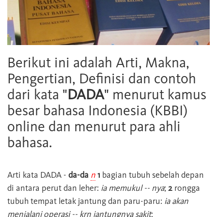
Berikut ini adalah Arti, Makna,
Pengertian, Definisi dan contoh
dari kata "
DADA
" menurut kamus
besar bahasa Indonesia (KBBI)
online dan menurut para ahli
bahasa.
Arti kata
DADA
-
da-da
n
1
bagian tubuh sebelah depan
di antara perut dan leher:
ia memukul -- nya
;
2
rongga
tubuh tempat letak jantung dan paru-paru:
ia akan
menjalani operasi -- krn jantungnya sakit
;