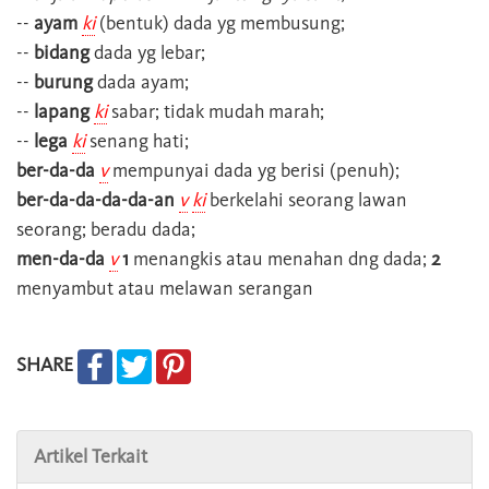
--
ayam
ki
(bentuk) dada yg membusung;
--
bidang
dada yg lebar;
--
burung
dada ayam;
--
lapang
ki
sabar; tidak mudah marah;
--
lega
ki
senang hati;
ber-da-da
v
mempunyai dada yg berisi (penuh);
ber-da-da-da-da-an
v
ki
berkelahi seorang lawan
seorang; beradu dada;
men-da-da
v
1
menangkis atau menahan dng dada;
2
menyambut atau melawan serangan
SHARE
Artikel Terkait