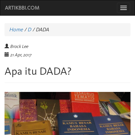
ARTIKBBI.COM
Togg
navi
Home
/
D
/
DADA
Brock Lee
21 Apr, 2017
Apa itu DADA?