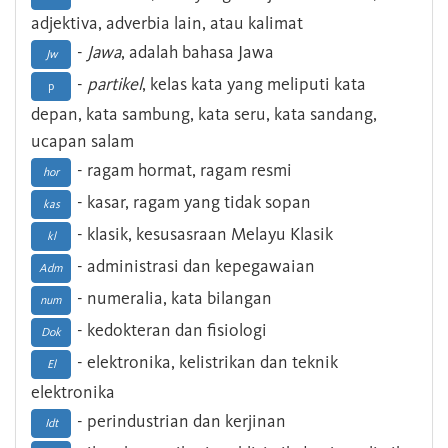
adjektiva, adverbia lain, atau kalimat
-
Jawa
, adalah bahasa Jawa
Jw
-
partikel
, kelas kata yang meliputi kata
p
depan, kata sambung, kata seru, kata sandang,
ucapan salam
- ragam hormat, ragam resmi
hor
- kasar, ragam yang tidak sopan
kas
- klasik, kesusasraan Melayu Klasik
kl
- administrasi dan kepegawaian
Adm
- numeralia, kata bilangan
num
- kedokteran dan fisiologi
Dok
- elektronika, kelistrikan dan teknik
El
elektronika
- perindustrian dan kerjinan
Idt