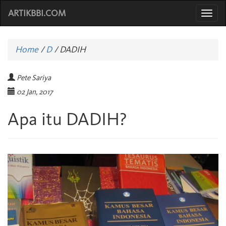
ARTIKBBI.COM
Togg
navi
Home
/
D
/
DADIH
Pete Sariya
02 Jan, 2017
Apa itu DADIH?