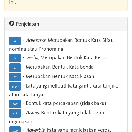
ini.
Penjelasan
-
Adjektiva
, Merupakan Bentuk Kata Sifat,
a
nomina atau Pronomina
-
Verba
, Merupakan Bentuk Kata Kerja
v
- Merupakan Bentuk Kata benda
n
- Merupakan Bentuk Kata kiasan
ki
- kata yang meliputi kata ganti, kata tunjuk,
pron
atau kata tanya
- Bentuk kata percakapan (tidak baku)
cak
-
Arkais
, Bentuk kata yang tidak lazim
ark
digunakan
-
Adverbia
, kata yang menjelaskan verba,
adv