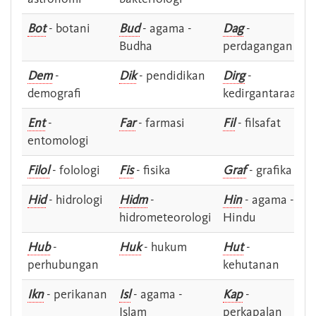
Bot
- botani
Bud
- agama -
Dag
-
Budha
perdagangan
Dem
-
Dik
- pendidikan
Dirg
-
demografi
kedirgantaraan
Ent
-
Far
- farmasi
Fil
- filsafat
entomologi
Filol
- folologi
Fis
- fisika
Graf
- grafika
Hid
- hidrologi
Hidm
-
Hin
- agama -
hidrometeorologi
Hindu
Hub
-
Huk
- hukum
Hut
-
perhubungan
kehutanan
Ikn
- perikanan
Isl
- agama -
Kap
-
Islam
perkapalan