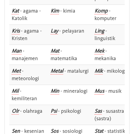
Kat
- agama -
Kim
- kimia
Komp
-
Katolik
komputer
Kris
- agama -
Lay
- pelayaran
Ling
-
Kristen
linguistik
Man
-
Mat
-
Mek
-
manajemen
matematika
mekanika
Met
-
Metal
- matalurgi
Mik
- mikologi
meteorologi
Mil
-
Min
- mineralogi
Mus
- musik
kemiliteran
Olr
- olahraga
Psi
- psikologi
Sas
- susastra -
(sastra)
Sen
- kesenian
Sos
- sosiologi
Stat
- statistik