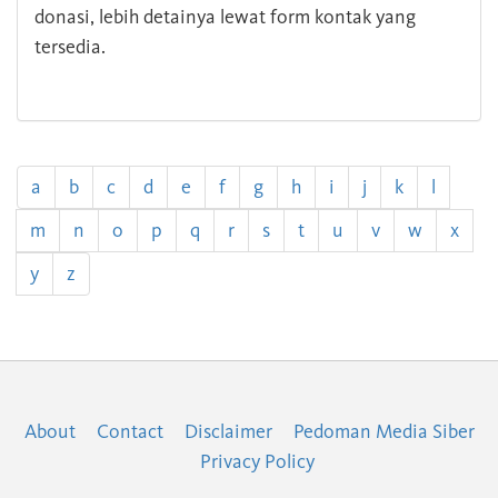
donasi, lebih detainya lewat form kontak yang
tersedia.
a
b
c
d
e
f
g
h
i
j
k
l
m
n
o
p
q
r
s
t
u
v
w
x
y
z
About
Contact
Disclaimer
Pedoman Media Siber
Privacy Policy