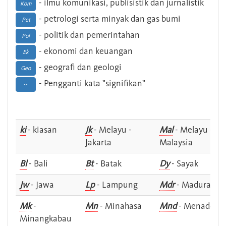
- ilmu komunikasi, publisistik dan jurnalistik
Kom
- petrologi serta minyak dan gas bumi
Pet
- politik dan pemerintahan
Pol
- ekonomi dan keuangan
Ek
- geografi dan geologi
Geo
- Pengganti kata "signifikan"
--
ki
- kiasan
Jk
- Melayu -
Mal
- Melayu -
Jakarta
Malaysia
Bl
- Bali
Bt
- Batak
Dy
- Sayak
Jw
- Jawa
Lp
- Lampung
Mdr
- Madura
Mk
-
Mn
- Minahasa
Mnd
- Menado
Minangkabau