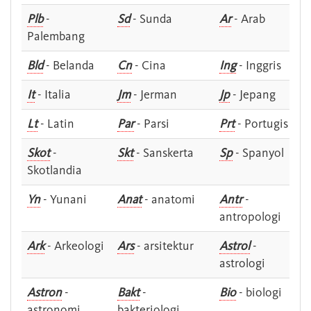
Plb
-
Sd
- Sunda
Ar
- Arab
Palembang
Bld
- Belanda
Cn
- Cina
Ing
- Inggris
It
- Italia
Jm
- Jerman
Jp
- Jepang
Lt
- Latin
Par
- Parsi
Prt
- Portugis
Skot
-
Skt
- Sanskerta
Sp
- Spanyol
Skotlandia
Yn
- Yunani
Anat
- anatomi
Antr
-
antropologi
Ark
- Arkeologi
Ars
- arsitektur
Astrol
-
astrologi
Astron
-
Bakt
-
Bio
- biologi
astronomi
bakteriologi