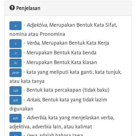
Penjelasan
-
Adjektiva
, Merupakan Bentuk Kata Sifat,
a
nomina atau Pronomina
-
Verba
, Merupakan Bentuk Kata Kerja
v
- Merupakan Bentuk Kata benda
n
- Merupakan Bentuk Kata kiasan
ki
- kata yang meliputi kata ganti, kata tunjuk,
pron
atau kata tanya
- Bentuk kata percakapan (tidak baku)
cak
-
Arkais
, Bentuk kata yang tidak lazim
ark
digunakan
-
Adverbia
, kata yang menjelaskan verba,
adv
adjektiva, adverbia lain, atau kalimat
-
Jawa
, adalah bahasa Jawa