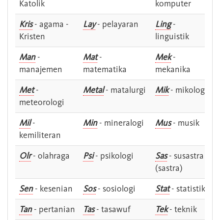
Katolik
komputer
Kris
- agama -
Lay
- pelayaran
Ling
-
Kristen
linguistik
Man
-
Mat
-
Mek
-
manajemen
matematika
mekanika
Met
-
Metal
- matalurgi
Mik
- mikologi
meteorologi
Mil
-
Min
- mineralogi
Mus
- musik
kemiliteran
Olr
- olahraga
Psi
- psikologi
Sas
- susastra -
(sastra)
Sen
- kesenian
Sos
- sosiologi
Stat
- statistik
Tan
- pertanian
Tas
- tasawuf
Tek
- teknik