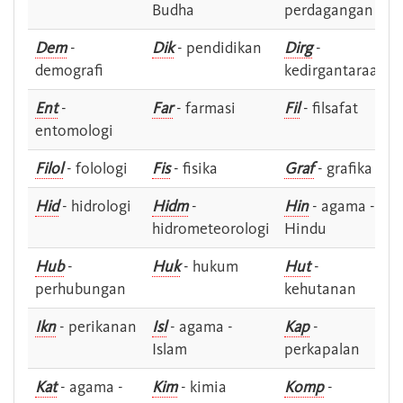
Budha
perdagangan
Dem
-
Dik
- pendidikan
Dirg
-
demografi
kedirgantaraan
Ent
-
Far
- farmasi
Fil
- filsafat
entomologi
Filol
- folologi
Fis
- fisika
Graf
- grafika
Hid
- hidrologi
Hidm
-
Hin
- agama -
hidrometeorologi
Hindu
Hub
-
Huk
- hukum
Hut
-
perhubungan
kehutanan
Ikn
- perikanan
Isl
- agama -
Kap
-
Islam
perkapalan
Kat
- agama -
Kim
- kimia
Komp
-