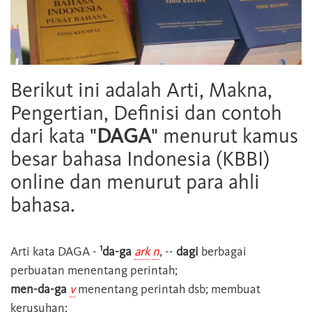
Berikut ini adalah Arti, Makna,
Pengertian, Definisi dan contoh
dari kata "
DAGA
" menurut kamus
besar bahasa Indonesia (KBBI)
online dan menurut para ahli
bahasa.
1
Arti kata
DAGA
-
da-ga
ark
n
, --
dagi
berbagai
perbuatan menentang perintah;
men-da-ga
v
menentang perintah dsb; membuat
kerusuhan;