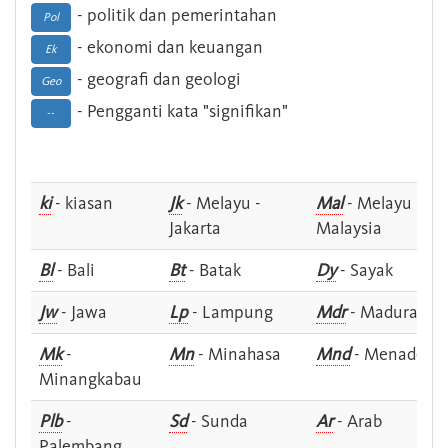
- politik dan pemerintahan
Pol
- ekonomi dan keuangan
Ek
- geografi dan geologi
Geo
- Pengganti kata "signifikan"
--
ki
- kiasan
Jk
- Melayu -
Mal
- Melayu -
Jakarta
Malaysia
Bl
- Bali
Bt
- Batak
Dy
- Sayak
Jw
- Jawa
Lp
- Lampung
Mdr
- Madura
Mk
-
Mn
- Minahasa
Mnd
- Menado
Minangkabau
Plb
-
Sd
- Sunda
Ar
- Arab
Palembang