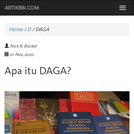
ARTIKBBI.COM
Togg
navi
Home
/
D
/
DAGA
Nick R. Bocker
01 Nov, 2020
Apa itu DAGA?