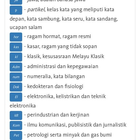
Jw
-
partikel
, kelas kata yang meliputi kata
p
depan, kata sambung, kata seru, kata sandang,
ucapan salam
- ragam hormat, ragam resmi
hor
- kasar, ragam yang tidak sopan
kas
- klasik, kesusasraan Melayu Klasik
kl
- administrasi dan kepegawaian
Adm
- numeralia, kata bilangan
num
- kedokteran dan fisiologi
Dok
- elektronika, kelistrikan dan teknik
El
elektronika
- perindustrian dan kerjinan
Idt
- ilmu komunikasi, publisistik dan jurnalistik
Kom
- petrologi serta minyak dan gas bumi
Pet