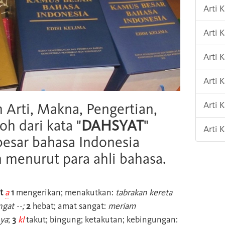
Arti
Arti
Arti 
Arti
Arti
h Arti, Makna, Pengertian,
oh dari kata "
DAHSYAT
"
Arti
esar bahasa Indonesia
n menurut para ahli bahasa.
t
a
1
mengerikan; menakutkan:
tabrakan kereta
ngat --;
2
hebat; amat sangat:
meriam
ya
;
3
kl
takut; bingung; ketakutan; kebingungan: