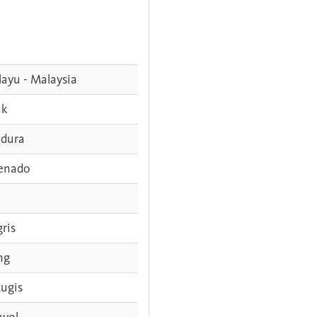
ayu - Malaysia
ak
dura
enado
gris
ng
tugis
nyol