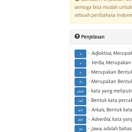
semoga bisa mudah untuk 
sebuah peribahasa Indonesi
Penjelasan
-
Adjektiva
, Merupa
a
-
Verba
, Merupakan 
v
- Merupakan Bentuk
n
- Merupakan Bentuk
ki
- kata yang meliputi
pron
- Bentuk kata perca
cak
-
Arkais
, Bentuk kat
ark
-
Adverbia
, kata yan
adv
-
Jawa
, adalah baha
Jw