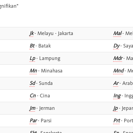
gnifikan"
Jk
- Melayu - Jakarta
Mal
- Mel
Bt
- Batak
Dy
- Say
Lp
- Lampung
Mdr
- Ma
Mn
- Minahasa
Mnd
- M
Sd
- Sunda
Ar
- Arab
Cn
- Cina
Ing
- Ing
Jm
- Jerman
Jp
- Jepa
Par
- Parsi
Prt
- Por
Skt
- Sanskerta
Sp
- Spa