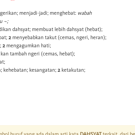
erikan; menjadi-jadi; menghebat:
wabah
u ~;
ikan dahsyat; membuat lebih dahsyat (hebat);
bat;
2
menyebabkan takut (cemas, ngeri, heran);
;
2
mengagumkan hati;
kan tambah ngeri (cemas, hebat);
t;
; kehebatan; kesangatan;
2
ketakutan;
bol huruf yang ada dalam arti kata
DAHSYAT
terkait, dari b