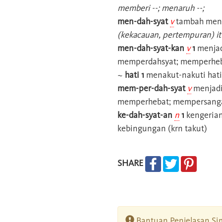
memberi --; menaruh --;
men-dah-syat
v
tambah meng
(kekacauan, pertempuran) it
men-dah-syat-kan
v
1
menjad
memperdahsyat; memperhe
~
hati 1
menakut-nakuti hati
mem-per-dah-syat
v
menjadi
memperhebat; mempersanga
ke-dah-syat-an
n
1
kengerian
kebingungan (krn takut)
SHARE
Bantuan Penjelasan Sim