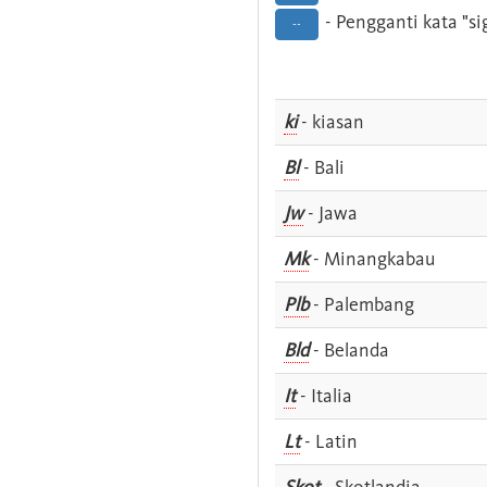
- Pengganti kata "si
--
ki
- kiasan
Bl
- Bali
Jw
- Jawa
Mk
- Minangkabau
Plb
- Palembang
Bld
- Belanda
It
- Italia
Lt
- Latin
Skot
- Skotlandia