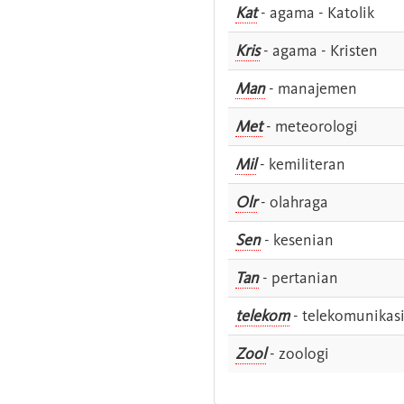
Kat
- agama - Katolik
Kris
- agama - Kristen
Man
- manajemen
Met
- meteorologi
Mil
- kemiliteran
Olr
- olahraga
Sen
- kesenian
Tan
- pertanian
telekom
- telekomunikas
Zool
- zoologi