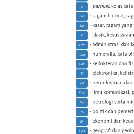
-
partikel
, kelas kat
p
- ragam hormat, ra
hor
- kasar, ragam yang
kas
- klasik, kesusasraa
kl
- administrasi dan
Adm
- numeralia, kata b
num
- kedokteran dan fis
Dok
- elektronika, kelist
El
- perindustrian dan 
Idt
- ilmu komunikasi, pu
Kom
- petrologi serta m
Pet
- politik dan pemer
Pol
- ekonomi dan keu
Ek
- geografi dan geolo
Geo