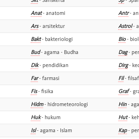
Anat
- anatomi
Antr
- an
Ars
- arsitektur
Astrol
- a
Bakt
- bakteriologi
Bio
- bio
Bud
- agama - Budha
Dag
- pe
Dik
- pendidikan
Dirg
- ke
Far
- farmasi
Fil
- filsa
Fis
- fisika
Graf
- gr
Hidm
- hidrometeorologi
Hin
- ag
Huk
- hukum
Hut
- ke
Isl
- agama - Islam
Kap
- pe