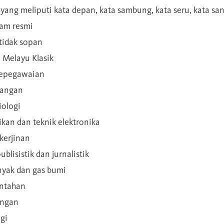
a yang meliputi kata depan, kata sambung, kata seru, kata s
gam resmi
 tidak sopan
n Melayu Klasik
 kepegawaian
ilangan
iologi
rikan dan teknik elektronika
kerjinan
blisistik dan jurnalistik
inyak dan gas bumi
intahan
angan
gi