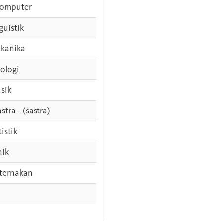
komputer
guistik
kanika
ologi
sik
stra - (sastra)
tistik
nik
ternakan