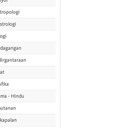
tropologi
strologi
logi
rdagangan
dirgantaraan
fat
afika
ama - Hindu
hutanan
rkapalan