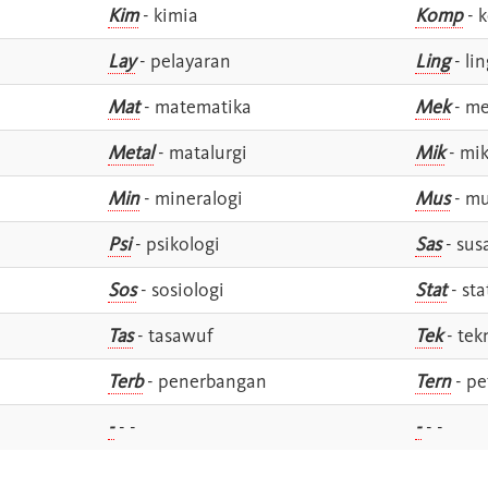
Kim
- kimia
Komp
- 
Lay
- pelayaran
Ling
- lin
Mat
- matematika
Mek
- me
Metal
- matalurgi
Mik
- mik
Min
- mineralogi
Mus
- mu
Psi
- psikologi
Sas
- susa
Sos
- sosiologi
Stat
- sta
Tas
- tasawuf
Tek
- tek
i
Terb
- penerbangan
Tern
- pe
-
- -
-
- -