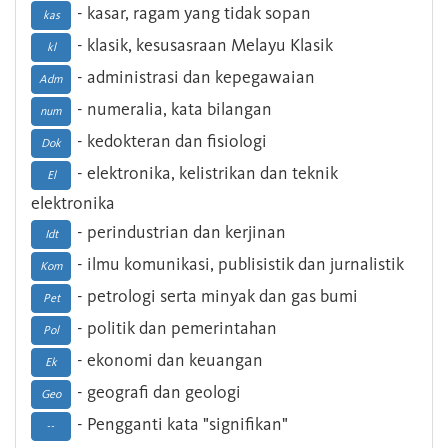
- kasar, ragam yang tidak sopan
kas
- klasik, kesusasraan Melayu Klasik
kl
- administrasi dan kepegawaian
Adm
- numeralia, kata bilangan
num
- kedokteran dan fisiologi
Dok
- elektronika, kelistrikan dan teknik
El
elektronika
- perindustrian dan kerjinan
Idt
- ilmu komunikasi, publisistik dan jurnalistik
Kom
- petrologi serta minyak dan gas bumi
Pet
- politik dan pemerintahan
Pol
- ekonomi dan keuangan
Ek
- geografi dan geologi
Geo
- Pengganti kata "signifikan"
--