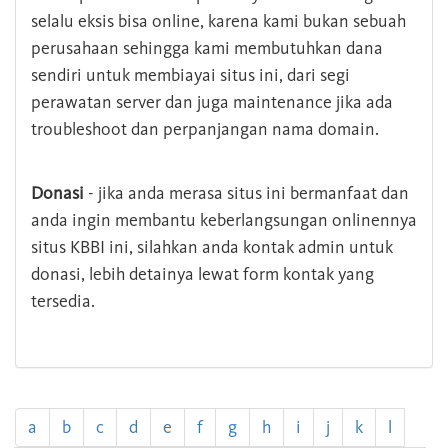
selalu eksis bisa online, karena kami bukan sebuah
perusahaan sehingga kami membutuhkan dana
sendiri untuk membiayai situs ini, dari segi
perawatan server dan juga maintenance jika ada
troubleshoot dan perpanjangan nama domain.
Donasi
- jika anda merasa situs ini bermanfaat dan
anda ingin membantu keberlangsungan onlinennya
situs KBBI ini, silahkan anda kontak admin untuk
donasi, lebih detainya lewat form kontak yang
tersedia.
a
b
c
d
e
f
g
h
i
j
k
l