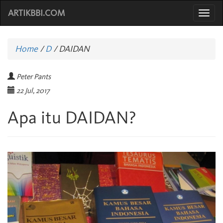
ARTIKBBI.COM
Togg
navi
Home
/
D
/
DAIDAN
Peter Pants
22 Jul, 2017
Apa itu DAIDAN?