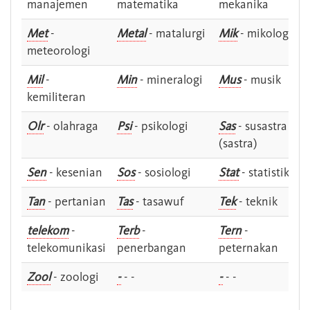
manajemen
matematika
mekanika
Met
-
Metal
- matalurgi
Mik
- mikologi
meteorologi
Mil
-
Min
- mineralogi
Mus
- musik
kemiliteran
Olr
- olahraga
Psi
- psikologi
Sas
- susastra -
(sastra)
Sen
- kesenian
Sos
- sosiologi
Stat
- statistik
Tan
- pertanian
Tas
- tasawuf
Tek
- teknik
telekom
-
Terb
-
Tern
-
telekomunikasi
penerbangan
peternakan
Zool
- zoologi
-
- -
-
- -