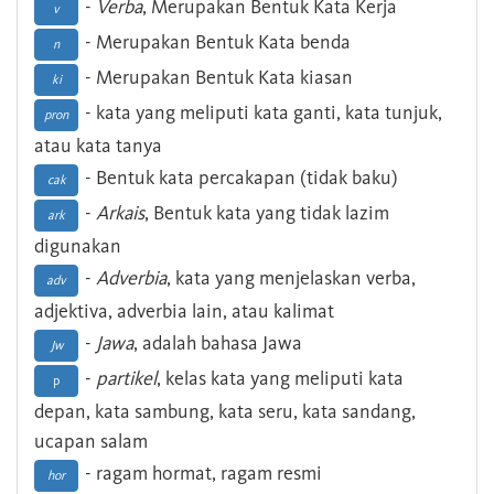
-
Verba
, Merupakan Bentuk Kata Kerja
v
- Merupakan Bentuk Kata benda
n
- Merupakan Bentuk Kata kiasan
ki
- kata yang meliputi kata ganti, kata tunjuk,
pron
atau kata tanya
- Bentuk kata percakapan (tidak baku)
cak
-
Arkais
, Bentuk kata yang tidak lazim
ark
digunakan
-
Adverbia
, kata yang menjelaskan verba,
adv
adjektiva, adverbia lain, atau kalimat
-
Jawa
, adalah bahasa Jawa
Jw
-
partikel
, kelas kata yang meliputi kata
p
depan, kata sambung, kata seru, kata sandang,
ucapan salam
- ragam hormat, ragam resmi
hor