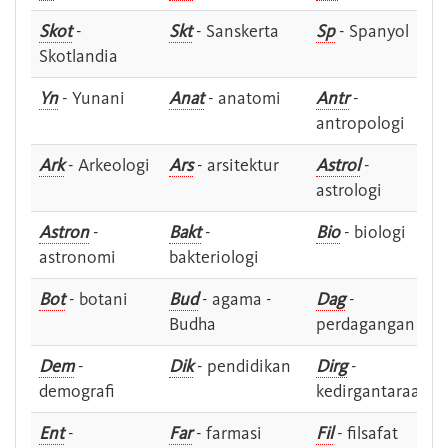
Skot
-
Skt
- Sanskerta
Sp
- Spanyol
Skotlandia
Yn
- Yunani
Anat
- anatomi
Antr
-
antropologi
Ark
- Arkeologi
Ars
- arsitektur
Astrol
-
astrologi
Astron
-
Bakt
-
Bio
- biologi
astronomi
bakteriologi
Bot
- botani
Bud
- agama -
Dag
-
Budha
perdagangan
Dem
-
Dik
- pendidikan
Dirg
-
demografi
kedirgantaraan
Ent
-
Far
- farmasi
Fil
- filsafat