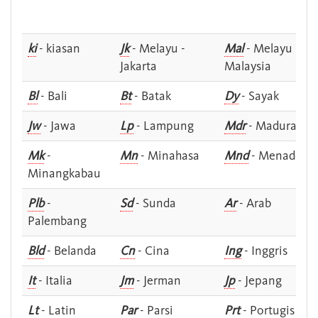
ki
- kiasan
Jk
- Melayu -
Mal
- Melayu -
Jakarta
Malaysia
Bl
- Bali
Bt
- Batak
Dy
- Sayak
Jw
- Jawa
Lp
- Lampung
Mdr
- Madura
Mk
-
Mn
- Minahasa
Mnd
- Menado
Minangkabau
Plb
-
Sd
- Sunda
Ar
- Arab
Palembang
Bld
- Belanda
Cn
- Cina
Ing
- Inggris
It
- Italia
Jm
- Jerman
Jp
- Jepang
Lt
- Latin
Par
- Parsi
Prt
- Portugis