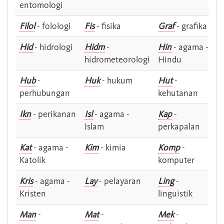
entomologi
Filol
- folologi
Fis
- fisika
Graf
- grafika
Hid
- hidrologi
Hidm
-
Hin
- agama -
hidrometeorologi
Hindu
Hub
-
Huk
- hukum
Hut
-
perhubungan
kehutanan
Ikn
- perikanan
Isl
- agama -
Kap
-
Islam
perkapalan
Kat
- agama -
Kim
- kimia
Komp
-
Katolik
komputer
Kris
- agama -
Lay
- pelayaran
Ling
-
Kristen
linguistik
Man
-
Mat
-
Mek
-