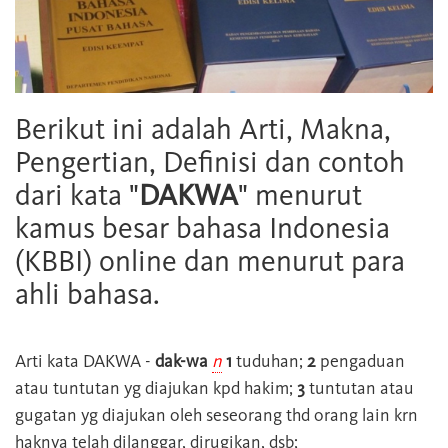
Berikut ini adalah Arti, Makna,
Pengertian, Definisi dan contoh
dari kata "
DAKWA
" menurut
kamus besar bahasa Indonesia
(KBBI) online dan menurut para
ahli bahasa.
Arti kata
DAKWA
-
dak-wa
n
1
tuduhan;
2
pengaduan
atau tuntutan yg diajukan kpd hakim;
3
tuntutan atau
gugatan yg diajukan oleh seseorang thd orang lain krn
haknya telah dilanggar, dirugikan, dsb;