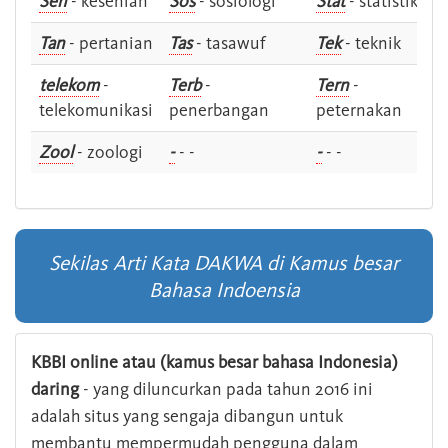
Sen
- kesenian
Sos
- sosiologi
Stat
- statistik
Tan
- pertanian
Tas
- tasawuf
Tek
- teknik
telekom
-
Terb
-
Tern
-
telekomunikasi
penerbangan
peternakan
Zool
- zoologi
-
- -
-
- -
Sekilas Arti Kata DAKWA di Kamus besar
Bahasa Indoensia
KBBI online atau (kamus besar bahasa Indonesia)
daring
- yang diluncurkan pada tahun 2016 ini
adalah situs yang sengaja dibangun untuk
membantu mempermudah pengguna dalam