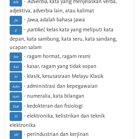
-
Adverbia
, kata yang menjelaskan verba,
adv
adjektiva, adverbia lain, atau kalimat
-
Jawa
, adalah bahasa Jawa
Jw
-
partikel
, kelas kata yang meliputi kata
p
depan, kata sambung, kata seru, kata sandang,
ucapan salam
- ragam hormat, ragam resmi
hor
- kasar, ragam yang tidak sopan
kas
- klasik, kesusasraan Melayu Klasik
kl
- administrasi dan kepegawaian
Adm
- numeralia, kata bilangan
num
- kedokteran dan fisiologi
Dok
- elektronika, kelistrikan dan teknik
El
elektronika
- perindustrian dan kerjinan
Idt