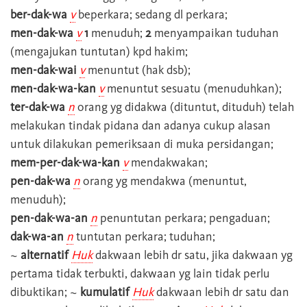
ber-dak-wa
v
beperkara; sedang dl perkara;
men-dak-wa
v
1
menuduh;
2
menyampaikan tuduhan
(mengajukan tuntutan) kpd hakim;
men-dak-wai
v
menuntut (hak dsb);
men-dak-wa-kan
v
menuntut sesuatu (menuduhkan);
ter-dak-wa
n
orang yg didakwa (dituntut, dituduh) telah
melakukan tindak pidana dan adanya cukup alasan
untuk dilakukan pemeriksaan di muka persidangan;
mem-per-dak-wa-kan
v
mendakwakan;
pen-dak-wa
n
orang yg mendakwa (menuntut,
menuduh);
pen-dak-wa-an
n
penuntutan perkara; pengaduan;
dak-wa-an
n
tuntutan perkara; tuduhan;
~
alternatif
Huk
dakwaan lebih dr satu, jika dakwaan yg
pertama tidak terbukti, dakwaan yg lain tidak perlu
dibuktikan; ~
kumulatif
Huk
dakwaan lebih dr satu dan