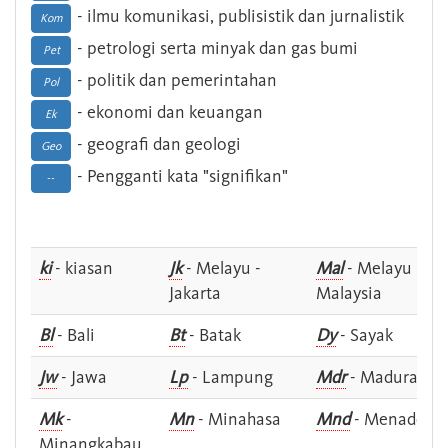
- ilmu komunikasi, publisistik dan jurnalistik
Kom
- petrologi serta minyak dan gas bumi
Pet
- politik dan pemerintahan
Pol
- ekonomi dan keuangan
Ek
- geografi dan geologi
Geo
- Pengganti kata "signifikan"
--
ki
- kiasan
Jk
- Melayu -
Mal
- Melayu -
Jakarta
Malaysia
Bl
- Bali
Bt
- Batak
Dy
- Sayak
Jw
- Jawa
Lp
- Lampung
Mdr
- Madura
Mk
-
Mn
- Minahasa
Mnd
- Menado
Minangkabau