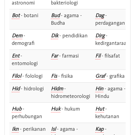
astronomi
bakteriologi
Bot
- botani
Bud
- agama -
Dag
-
Budha
perdagangan
Dem
-
Dik
- pendidikan
Dirg
-
demografi
kedirgantaraan
Ent
-
Far
- farmasi
Fil
- filsafat
entomologi
Filol
- folologi
Fis
- fisika
Graf
- grafika
Hid
- hidrologi
Hidm
-
Hin
- agama -
hidrometeorologi
Hindu
Hub
-
Huk
- hukum
Hut
-
perhubungan
kehutanan
Ikn
- perikanan
Isl
- agama -
Kap
-