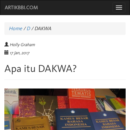
ARTIKBBI.COM
Togg
navi
Home
/
D
/
DAKWA
Holly Graham
17 Jan, 2017
Apa itu DAKWA?