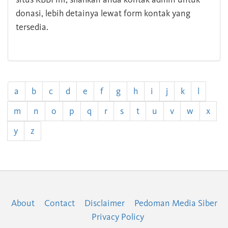
donasi, lebih detainya lewat form kontak yang
tersedia.
a
b
c
d
e
f
g
h
i
j
k
l
m
n
o
p
q
r
s
t
u
v
w
x
y
z
About
Contact
Disclaimer
Pedoman Media Siber
Privacy Policy