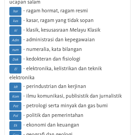
ucapan salam
- ragam hormat, ragam resmi
hor
- kasar, ragam yang tidak sopan
kas
- klasik, kesusasraan Melayu Klasik
kl
- administrasi dan kepegawaian
Adm
- numeralia, kata bilangan
num
- kedokteran dan fisiologi
Dok
- elektronika, kelistrikan dan teknik
El
elektronika
- perindustrian dan kerjinan
Idt
- ilmu komunikasi, publisistik dan jurnalistik
Kom
- petrologi serta minyak dan gas bumi
Pet
- politik dan pemerintahan
Pol
- ekonomi dan keuangan
Ek
- geografi dan geologi