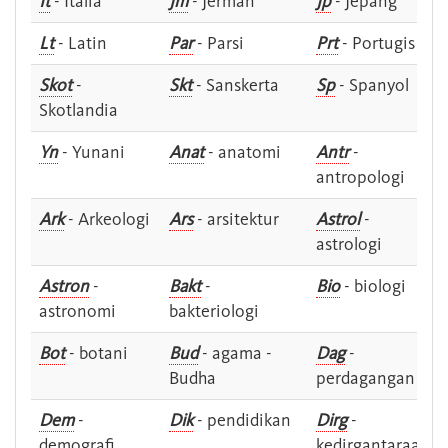
It
- Italia
Jm
- Jerman
Jp
- Jepang
Lt
- Latin
Par
- Parsi
Prt
- Portugis
Skot
-
Skt
- Sanskerta
Sp
- Spanyol
Skotlandia
Yn
- Yunani
Anat
- anatomi
Antr
-
antropologi
Ark
- Arkeologi
Ars
- arsitektur
Astrol
-
astrologi
Astron
-
Bakt
-
Bio
- biologi
astronomi
bakteriologi
Bot
- botani
Bud
- agama -
Dag
-
Budha
perdagangan
Dem
-
Dik
- pendidikan
Dirg
-
demografi
kedirgantaraan