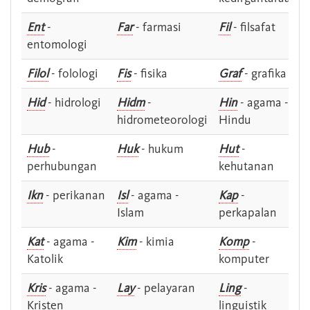
Ent
-
Far
- farmasi
Fil
- filsafat
entomologi
Filol
- folologi
Fis
- fisika
Graf
- grafika
Hid
- hidrologi
Hidm
-
Hin
- agama -
hidrometeorologi
Hindu
Hub
-
Huk
- hukum
Hut
-
perhubungan
kehutanan
Ikn
- perikanan
Isl
- agama -
Kap
-
Islam
perkapalan
Kat
- agama -
Kim
- kimia
Komp
-
Katolik
komputer
Kris
- agama -
Lay
- pelayaran
Ling
-
Kristen
linguistik