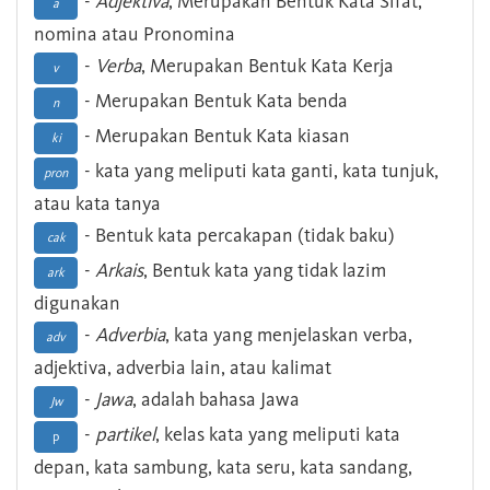
-
Adjektiva
, Merupakan Bentuk Kata Sifat,
a
nomina atau Pronomina
-
Verba
, Merupakan Bentuk Kata Kerja
v
- Merupakan Bentuk Kata benda
n
- Merupakan Bentuk Kata kiasan
ki
- kata yang meliputi kata ganti, kata tunjuk,
pron
atau kata tanya
- Bentuk kata percakapan (tidak baku)
cak
-
Arkais
, Bentuk kata yang tidak lazim
ark
digunakan
-
Adverbia
, kata yang menjelaskan verba,
adv
adjektiva, adverbia lain, atau kalimat
-
Jawa
, adalah bahasa Jawa
Jw
-
partikel
, kelas kata yang meliputi kata
p
depan, kata sambung, kata seru, kata sandang,