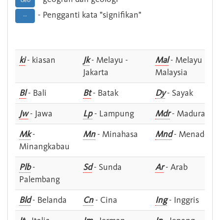
Geo
- Pengganti kata "signifikan"
--
ki
- kiasan
Jk
- Melayu -
Mal
- Melayu -
Jakarta
Malaysia
Bl
- Bali
Bt
- Batak
Dy
- Sayak
Jw
- Jawa
Lp
- Lampung
Mdr
- Madura
Mk
-
Mn
- Minahasa
Mnd
- Menado
Minangkabau
Plb
-
Sd
- Sunda
Ar
- Arab
Palembang
Bld
- Belanda
Cn
- Cina
Ing
- Inggris