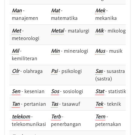
Man
-
Mat
-
Mek
-
manajemen
matematika
mekanika
Met
-
Metal
- matalurgi
Mik
- mikologi
meteorologi
Mil
-
Min
- mineralogi
Mus
- musik
kemiliteran
Olr
- olahraga
Psi
- psikologi
Sas
- susastra -
(sastra)
Sen
- kesenian
Sos
- sosiologi
Stat
- statistik
Tan
- pertanian
Tas
- tasawuf
Tek
- teknik
telekom
-
Terb
-
Tern
-
telekomunikasi
penerbangan
peternakan