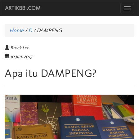
ARTIKBBI.COM
Togg
navi
Home
/
D
/
DAMPENG
Brock Lee
10 Jun, 2017
Apa itu DAMPENG?