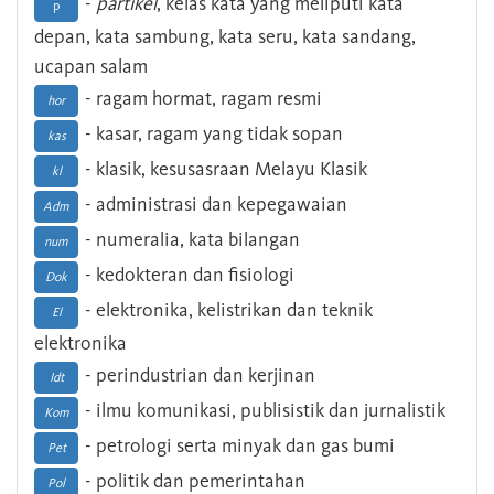
-
partikel
, kelas kata yang meliputi kata
p
depan, kata sambung, kata seru, kata sandang,
ucapan salam
- ragam hormat, ragam resmi
hor
- kasar, ragam yang tidak sopan
kas
- klasik, kesusasraan Melayu Klasik
kl
- administrasi dan kepegawaian
Adm
- numeralia, kata bilangan
num
- kedokteran dan fisiologi
Dok
- elektronika, kelistrikan dan teknik
El
elektronika
- perindustrian dan kerjinan
Idt
- ilmu komunikasi, publisistik dan jurnalistik
Kom
- petrologi serta minyak dan gas bumi
Pet
- politik dan pemerintahan
Pol