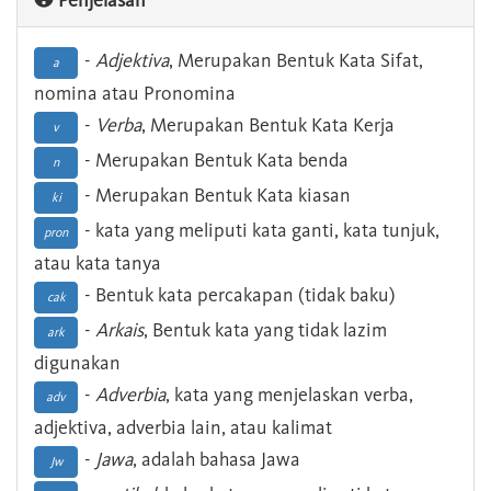
Penjelasan
-
Adjektiva
, Merupakan Bentuk Kata Sifat,
a
nomina atau Pronomina
-
Verba
, Merupakan Bentuk Kata Kerja
v
- Merupakan Bentuk Kata benda
n
- Merupakan Bentuk Kata kiasan
ki
- kata yang meliputi kata ganti, kata tunjuk,
pron
atau kata tanya
- Bentuk kata percakapan (tidak baku)
cak
-
Arkais
, Bentuk kata yang tidak lazim
ark
digunakan
-
Adverbia
, kata yang menjelaskan verba,
adv
adjektiva, adverbia lain, atau kalimat
-
Jawa
, adalah bahasa Jawa
Jw