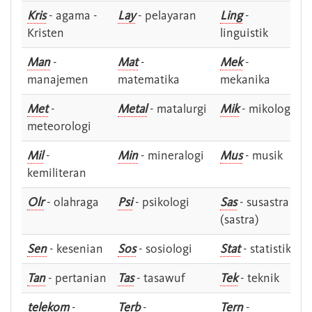
Kris
- agama -
Lay
- pelayaran
Ling
-
Kristen
linguistik
Man
-
Mat
-
Mek
-
manajemen
matematika
mekanika
Met
-
Metal
- matalurgi
Mik
- mikologi
meteorologi
Mil
-
Min
- mineralogi
Mus
- musik
kemiliteran
Olr
- olahraga
Psi
- psikologi
Sas
- susastra -
(sastra)
Sen
- kesenian
Sos
- sosiologi
Stat
- statistik
Tan
- pertanian
Tas
- tasawuf
Tek
- teknik
telekom
-
Terb
-
Tern
-