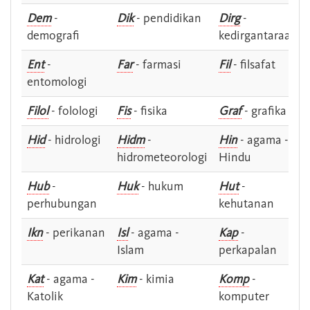
Dem
-
Dik
- pendidikan
Dirg
-
demografi
kedirgantaraan
Ent
-
Far
- farmasi
Fil
- filsafat
entomologi
Filol
- folologi
Fis
- fisika
Graf
- grafika
Hid
- hidrologi
Hidm
-
Hin
- agama -
hidrometeorologi
Hindu
Hub
-
Huk
- hukum
Hut
-
perhubungan
kehutanan
Ikn
- perikanan
Isl
- agama -
Kap
-
Islam
perkapalan
Kat
- agama -
Kim
- kimia
Komp
-
Katolik
komputer