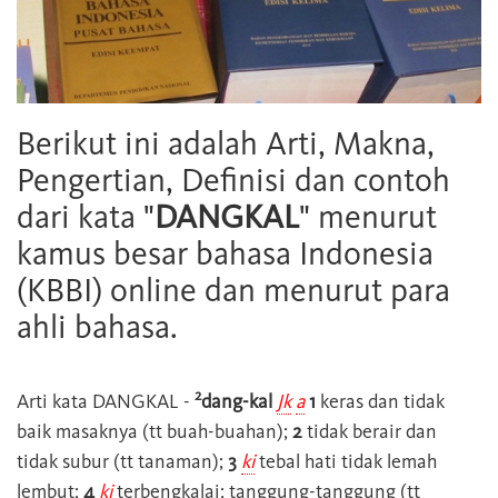
Berikut ini adalah Arti, Makna,
Pengertian, Definisi dan contoh
dari kata "
DANGKAL
" menurut
kamus besar bahasa Indonesia
(KBBI) online dan menurut para
ahli bahasa.
2
Arti kata
DANGKAL
-
dang-kal
Jk
a
1
keras dan tidak
baik masaknya (tt buah-buahan);
2
tidak berair dan
tidak subur (tt tanaman);
3
ki
tebal hati tidak lemah
lembut;
4
ki
terbengkalai; tanggung-tanggung (tt