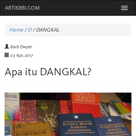
ARTIKBBI.COM
Togg
navi
Home
/
D
/
DANGKAL
Barb Dwyer
03 Apr, 2017
Apa itu DANGKAL?