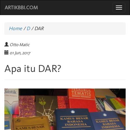
ARTIKBBI.COM
Togg
navi
Home
/
D
/
DAR
Otto Matic
01 Jun, 2017
Apa itu DAR?