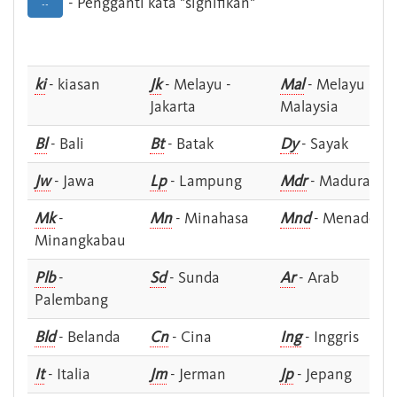
- Pengganti kata "signifikan"
--
ki
- kiasan
Jk
- Melayu -
Mal
- Melayu -
Jakarta
Malaysia
Bl
- Bali
Bt
- Batak
Dy
- Sayak
Jw
- Jawa
Lp
- Lampung
Mdr
- Madura
Mk
-
Mn
- Minahasa
Mnd
- Menado
Minangkabau
Plb
-
Sd
- Sunda
Ar
- Arab
Palembang
Bld
- Belanda
Cn
- Cina
Ing
- Inggris
It
- Italia
Jm
- Jerman
Jp
- Jepang