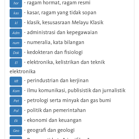
- ragam hormat, ragam resmi
hor
- kasar, ragam yang tidak sopan
kas
- klasik, kesusasraan Melayu Klasik
kl
- administrasi dan kepegawaian
Adm
- numeralia, kata bilangan
num
- kedokteran dan fisiologi
Dok
- elektronika, kelistrikan dan teknik
El
elektronika
- perindustrian dan kerjinan
Idt
- ilmu komunikasi, publisistik dan jurnalistik
Kom
- petrologi serta minyak dan gas bumi
Pet
- politik dan pemerintahan
Pol
- ekonomi dan keuangan
Ek
- geografi dan geologi
Geo