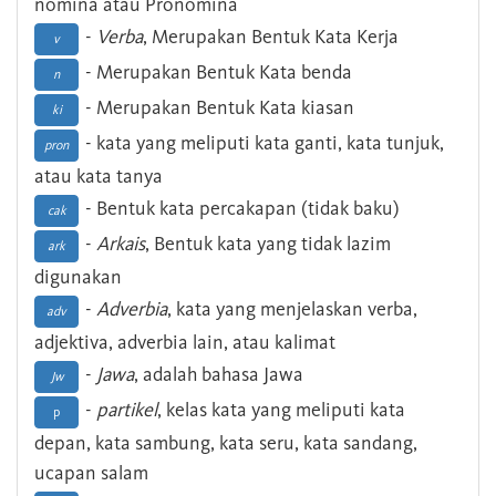
nomina atau Pronomina
-
Verba
, Merupakan Bentuk Kata Kerja
v
- Merupakan Bentuk Kata benda
n
- Merupakan Bentuk Kata kiasan
ki
- kata yang meliputi kata ganti, kata tunjuk,
pron
atau kata tanya
- Bentuk kata percakapan (tidak baku)
cak
-
Arkais
, Bentuk kata yang tidak lazim
ark
digunakan
-
Adverbia
, kata yang menjelaskan verba,
adv
adjektiva, adverbia lain, atau kalimat
-
Jawa
, adalah bahasa Jawa
Jw
-
partikel
, kelas kata yang meliputi kata
p
depan, kata sambung, kata seru, kata sandang,
ucapan salam