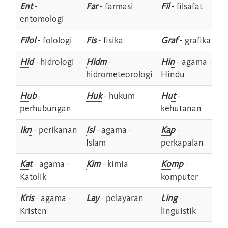
Ent
-
Far
- farmasi
Fil
- filsafat
entomologi
Filol
- folologi
Fis
- fisika
Graf
- grafika
Hid
- hidrologi
Hidm
-
Hin
- agama -
hidrometeorologi
Hindu
Hub
-
Huk
- hukum
Hut
-
perhubungan
kehutanan
Ikn
- perikanan
Isl
- agama -
Kap
-
Islam
perkapalan
Kat
- agama -
Kim
- kimia
Komp
-
Katolik
komputer
Kris
- agama -
Lay
- pelayaran
Ling
-
Kristen
linguistik