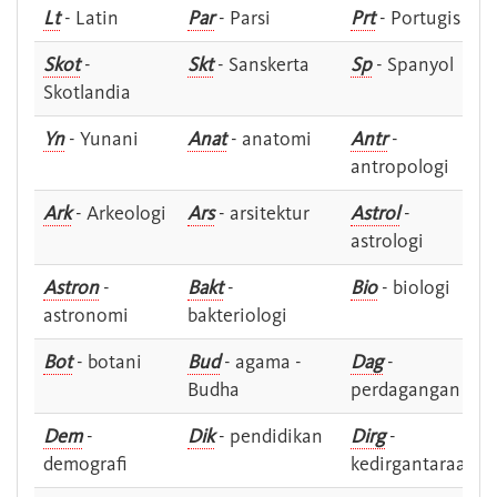
Lt
- Latin
Par
- Parsi
Prt
- Portugis
Skot
-
Skt
- Sanskerta
Sp
- Spanyol
Skotlandia
Yn
- Yunani
Anat
- anatomi
Antr
-
antropologi
Ark
- Arkeologi
Ars
- arsitektur
Astrol
-
astrologi
Astron
-
Bakt
-
Bio
- biologi
astronomi
bakteriologi
Bot
- botani
Bud
- agama -
Dag
-
Budha
perdagangan
Dem
-
Dik
- pendidikan
Dirg
-
demografi
kedirgantaraan