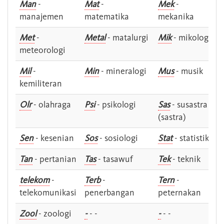
Man
-
Mat
-
Mek
-
manajemen
matematika
mekanika
Met
-
Metal
- matalurgi
Mik
- mikologi
meteorologi
Mil
-
Min
- mineralogi
Mus
- musik
kemiliteran
Olr
- olahraga
Psi
- psikologi
Sas
- susastra -
(sastra)
Sen
- kesenian
Sos
- sosiologi
Stat
- statistik
Tan
- pertanian
Tas
- tasawuf
Tek
- teknik
telekom
-
Terb
-
Tern
-
telekomunikasi
penerbangan
peternakan
Zool
- zoologi
-
- -
-
- -