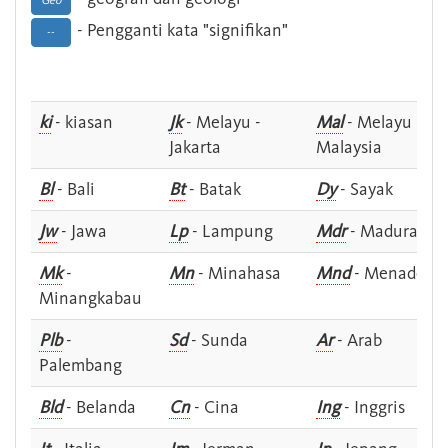
Geo
- Pengganti kata "signifikan"
--
ki
- kiasan
Jk
- Melayu -
Mal
- Melayu -
Jakarta
Malaysia
Bl
- Bali
Bt
- Batak
Dy
- Sayak
Jw
- Jawa
Lp
- Lampung
Mdr
- Madura
Mk
-
Mn
- Minahasa
Mnd
- Menado
Minangkabau
Plb
-
Sd
- Sunda
Ar
- Arab
Palembang
Bld
- Belanda
Cn
- Cina
Ing
- Inggris