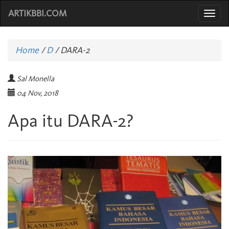
ARTIKBBI.COM
Togg
navi
Home
/
D
/
DARA-2
Sal Monella
04 Nov, 2018
Apa itu DARA-2?