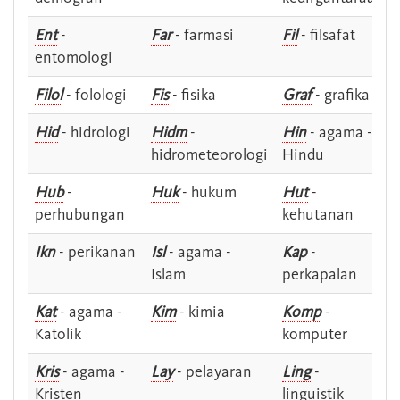
Ent
-
Far
- farmasi
Fil
- filsafat
entomologi
Filol
- folologi
Fis
- fisika
Graf
- grafika
Hid
- hidrologi
Hidm
-
Hin
- agama -
hidrometeorologi
Hindu
Hub
-
Huk
- hukum
Hut
-
perhubungan
kehutanan
Ikn
- perikanan
Isl
- agama -
Kap
-
Islam
perkapalan
Kat
- agama -
Kim
- kimia
Komp
-
Katolik
komputer
Kris
- agama -
Lay
- pelayaran
Ling
-
Kristen
linguistik