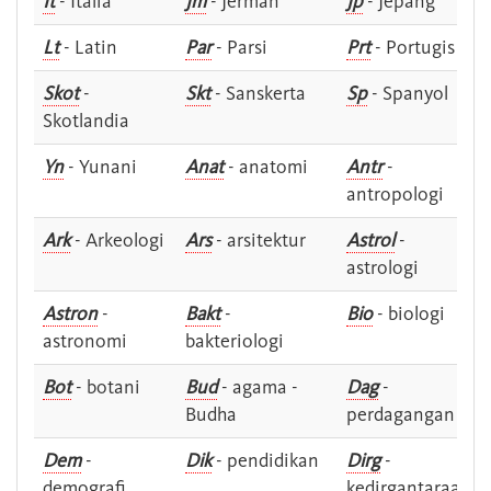
It
- Italia
Jm
- Jerman
Jp
- Jepang
Lt
- Latin
Par
- Parsi
Prt
- Portugis
Skot
-
Skt
- Sanskerta
Sp
- Spanyol
Skotlandia
Yn
- Yunani
Anat
- anatomi
Antr
-
antropologi
Ark
- Arkeologi
Ars
- arsitektur
Astrol
-
astrologi
Astron
-
Bakt
-
Bio
- biologi
astronomi
bakteriologi
Bot
- botani
Bud
- agama -
Dag
-
Budha
perdagangan
Dem
-
Dik
- pendidikan
Dirg
-
demografi
kedirgantaraan