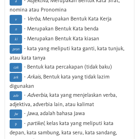
-
Adjektiva
, Merupakan Bentuk Kata Sifat,
a
nomina atau Pronomina
-
Verba
, Merupakan Bentuk Kata Kerja
v
- Merupakan Bentuk Kata benda
n
- Merupakan Bentuk Kata kiasan
ki
- kata yang meliputi kata ganti, kata tunjuk,
pron
atau kata tanya
- Bentuk kata percakapan (tidak baku)
cak
-
Arkais
, Bentuk kata yang tidak lazim
ark
digunakan
-
Adverbia
, kata yang menjelaskan verba,
adv
adjektiva, adverbia lain, atau kalimat
-
Jawa
, adalah bahasa Jawa
Jw
-
partikel
, kelas kata yang meliputi kata
p
depan, kata sambung, kata seru, kata sandang,