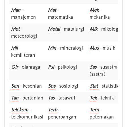
Man
-
Mat
-
Mek
-
manajemen
matematika
mekanika
Met
-
Metal
- matalurgi
Mik
- mikologi
meteorologi
Mil
-
Min
- mineralogi
Mus
- musik
kemiliteran
Olr
- olahraga
Psi
- psikologi
Sas
- susastra -
(sastra)
Sen
- kesenian
Sos
- sosiologi
Stat
- statistik
Tan
- pertanian
Tas
- tasawuf
Tek
- teknik
telekom
-
Terb
-
Tern
-
telekomunikasi
penerbangan
peternakan