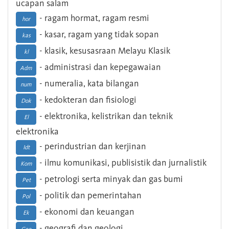
ucapan salam
- ragam hormat, ragam resmi
hor
- kasar, ragam yang tidak sopan
kas
- klasik, kesusasraan Melayu Klasik
kl
- administrasi dan kepegawaian
Adm
- numeralia, kata bilangan
num
- kedokteran dan fisiologi
Dok
- elektronika, kelistrikan dan teknik
El
elektronika
- perindustrian dan kerjinan
Idt
- ilmu komunikasi, publisistik dan jurnalistik
Kom
- petrologi serta minyak dan gas bumi
Pet
- politik dan pemerintahan
Pol
- ekonomi dan keuangan
Ek
- geografi dan geologi