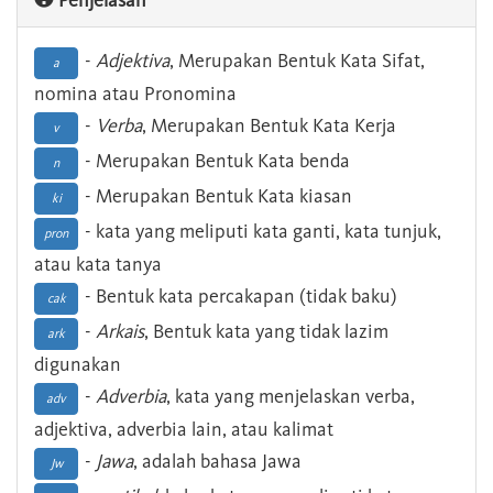
Penjelasan
-
Adjektiva
, Merupakan Bentuk Kata Sifat,
a
nomina atau Pronomina
-
Verba
, Merupakan Bentuk Kata Kerja
v
- Merupakan Bentuk Kata benda
n
- Merupakan Bentuk Kata kiasan
ki
- kata yang meliputi kata ganti, kata tunjuk,
pron
atau kata tanya
- Bentuk kata percakapan (tidak baku)
cak
-
Arkais
, Bentuk kata yang tidak lazim
ark
digunakan
-
Adverbia
, kata yang menjelaskan verba,
adv
adjektiva, adverbia lain, atau kalimat
-
Jawa
, adalah bahasa Jawa
Jw