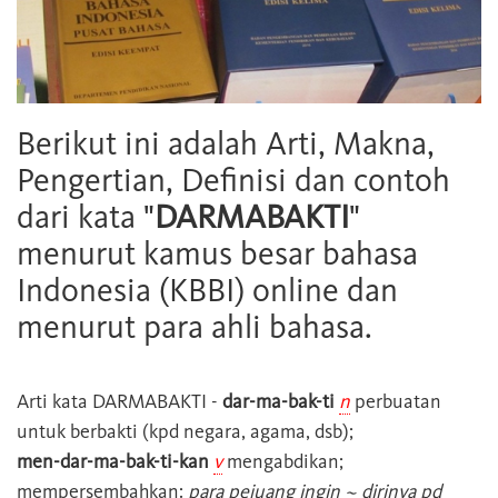
Berikut ini adalah Arti, Makna,
Pengertian, Definisi dan contoh
dari kata "
DARMABAKTI
"
menurut kamus besar bahasa
Indonesia (KBBI) online dan
menurut para ahli bahasa.
Arti kata
DARMABAKTI
-
dar-ma-bak-ti
n
perbuatan
untuk berbakti (kpd negara, agama, dsb);
men-dar-ma-bak-ti-kan
v
mengabdikan;
mempersembahkan:
para pejuang ingin ~ dirinya pd