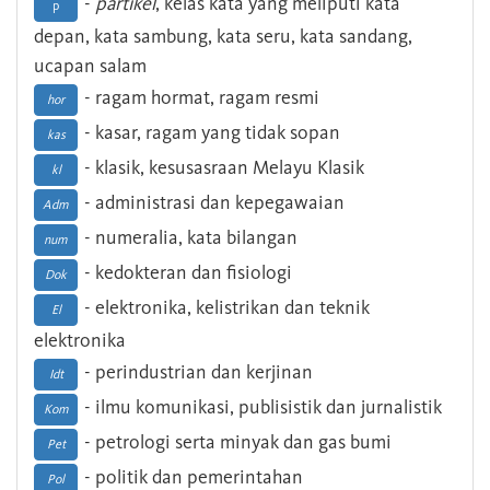
-
partikel
, kelas kata yang meliputi kata
p
depan, kata sambung, kata seru, kata sandang,
ucapan salam
- ragam hormat, ragam resmi
hor
- kasar, ragam yang tidak sopan
kas
- klasik, kesusasraan Melayu Klasik
kl
- administrasi dan kepegawaian
Adm
- numeralia, kata bilangan
num
- kedokteran dan fisiologi
Dok
- elektronika, kelistrikan dan teknik
El
elektronika
- perindustrian dan kerjinan
Idt
- ilmu komunikasi, publisistik dan jurnalistik
Kom
- petrologi serta minyak dan gas bumi
Pet
- politik dan pemerintahan
Pol