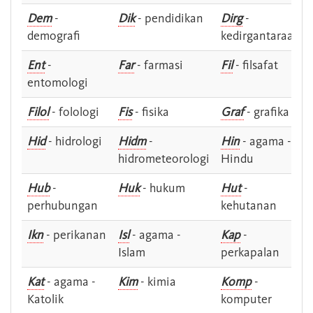
Dem
-
Dik
- pendidikan
Dirg
-
demografi
kedirgantaraan
Ent
-
Far
- farmasi
Fil
- filsafat
entomologi
Filol
- folologi
Fis
- fisika
Graf
- grafika
Hid
- hidrologi
Hidm
-
Hin
- agama -
hidrometeorologi
Hindu
Hub
-
Huk
- hukum
Hut
-
perhubungan
kehutanan
Ikn
- perikanan
Isl
- agama -
Kap
-
Islam
perkapalan
Kat
- agama -
Kim
- kimia
Komp
-
Katolik
komputer