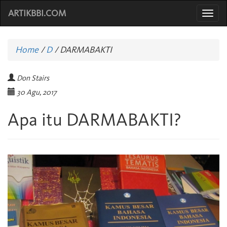
ARTIKBBI.COM
Togg
navi
Home
/
D
/
DARMABAKTI
Don Stairs
30 Agu, 2017
Apa itu DARMABAKTI?