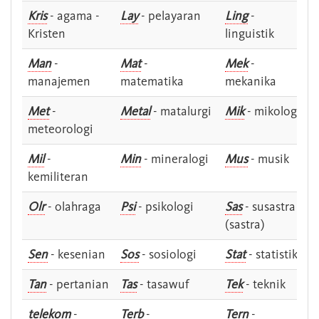
Kris
- agama -
Lay
- pelayaran
Ling
-
Kristen
linguistik
Man
-
Mat
-
Mek
-
manajemen
matematika
mekanika
Met
-
Metal
- matalurgi
Mik
- mikologi
meteorologi
Mil
-
Min
- mineralogi
Mus
- musik
kemiliteran
Olr
- olahraga
Psi
- psikologi
Sas
- susastra -
(sastra)
Sen
- kesenian
Sos
- sosiologi
Stat
- statistik
Tan
- pertanian
Tas
- tasawuf
Tek
- teknik
telekom
-
Terb
-
Tern
-