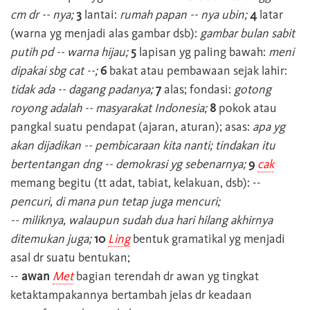
cm dr -- nya;
3
lantai:
rumah papan -- nya ubin;
4
latar
(warna yg menjadi alas gambar dsb):
gambar bulan sabit
putih pd -- warna hijau;
5
lapisan yg paling bawah:
meni
dipakai sbg cat --;
6
bakat atau pembawaan sejak lahir:
tidak ada -- dagang padanya;
7
alas; fondasi:
gotong
royong adalah -- masyarakat Indonesia;
8
pokok atau
pangkal suatu pendapat (ajaran, aturan); asas:
apa yg
akan dijadikan -- pembicaraan kita nanti; tindakan itu
bertentangan dng -- demokrasi yg sebenarnya;
9
cak
memang begitu (tt adat, tabiat, kelakuan, dsb): --
pencuri, di mana pun tetap juga mencuri;
-- miliknya, walaupun sudah dua hari hilang akhirnya
ditemukan juga;
10
Ling
bentuk gramatikal yg menjadi
asal dr suatu bentukan;
--
awan
Met
bagian terendah dr awan yg tingkat
ketaktampakannya bertambah jelas dr keadaan