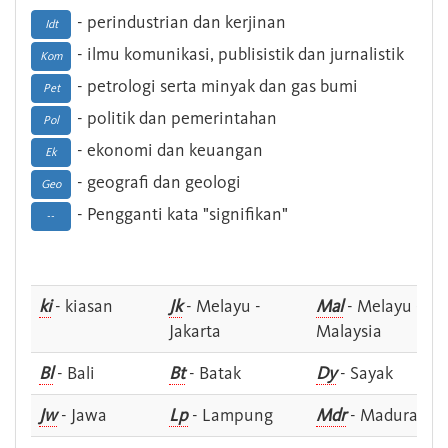
- perindustrian dan kerjinan
Idt
- ilmu komunikasi, publisistik dan jurnalistik
Kom
- petrologi serta minyak dan gas bumi
Pet
- politik dan pemerintahan
Pol
- ekonomi dan keuangan
Ek
- geografi dan geologi
Geo
- Pengganti kata "signifikan"
--
ki
- kiasan
Jk
- Melayu -
Mal
- Melayu -
Jakarta
Malaysia
Bl
- Bali
Bt
- Batak
Dy
- Sayak
Jw
- Jawa
Lp
- Lampung
Mdr
- Madura