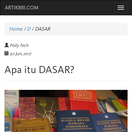
ARTIKBBI.COM
Togg
navi
Home
/
D
/
DASAR
Polly Tech
30 Jun, 2017
Apa itu DASAR?