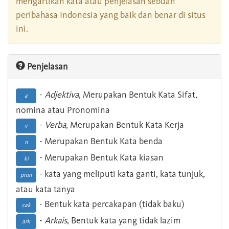
mengartikan kata atau penjelasan sebuah
peribahasa Indonesia yang baik dan benar di situs
ini.
Penjelasan
-
Adjektiva
, Merupakan Bentuk Kata Sifat,
a
nomina atau Pronomina
-
Verba
, Merupakan Bentuk Kata Kerja
v
- Merupakan Bentuk Kata benda
n
- Merupakan Bentuk Kata kiasan
ki
- kata yang meliputi kata ganti, kata tunjuk,
pron
atau kata tanya
- Bentuk kata percakapan (tidak baku)
cak
-
Arkais
, Bentuk kata yang tidak lazim
ark