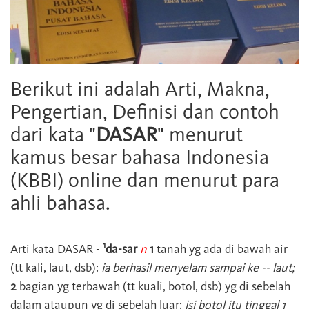
Berikut ini adalah Arti, Makna,
Pengertian, Definisi dan contoh
dari kata "
DASAR
" menurut
kamus besar bahasa Indonesia
(KBBI) online dan menurut para
ahli bahasa.
1
Arti kata
DASAR
-
da-sar
n
1
tanah yg ada di bawah air
(tt kali, laut, dsb):
ia berhasil menyelam sampai ke -- laut;
2
bagian yg terbawah (tt kuali, botol, dsb) yg di sebelah
dalam ataupun yg di sebelah luar:
isi botol itu tinggal 1