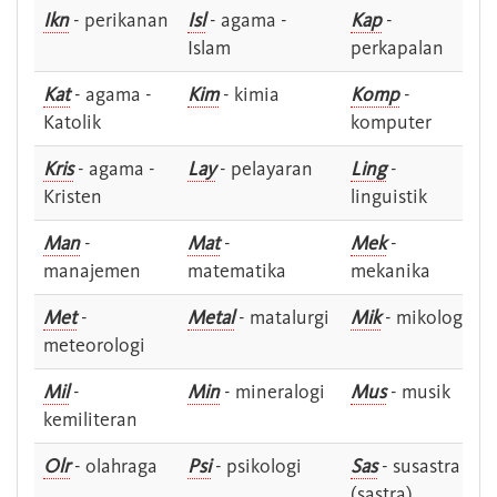
Ikn
- perikanan
Isl
- agama -
Kap
-
Islam
perkapalan
Kat
- agama -
Kim
- kimia
Komp
-
Katolik
komputer
Kris
- agama -
Lay
- pelayaran
Ling
-
Kristen
linguistik
Man
-
Mat
-
Mek
-
manajemen
matematika
mekanika
Met
-
Metal
- matalurgi
Mik
- mikologi
meteorologi
Mil
-
Min
- mineralogi
Mus
- musik
kemiliteran
Olr
- olahraga
Psi
- psikologi
Sas
- susastra -
(sastra)