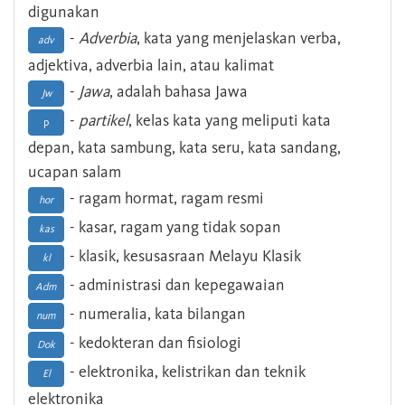
digunakan
-
Adverbia
, kata yang menjelaskan verba,
adv
adjektiva, adverbia lain, atau kalimat
-
Jawa
, adalah bahasa Jawa
Jw
-
partikel
, kelas kata yang meliputi kata
p
depan, kata sambung, kata seru, kata sandang,
ucapan salam
- ragam hormat, ragam resmi
hor
- kasar, ragam yang tidak sopan
kas
- klasik, kesusasraan Melayu Klasik
kl
- administrasi dan kepegawaian
Adm
- numeralia, kata bilangan
num
- kedokteran dan fisiologi
Dok
- elektronika, kelistrikan dan teknik
El
elektronika