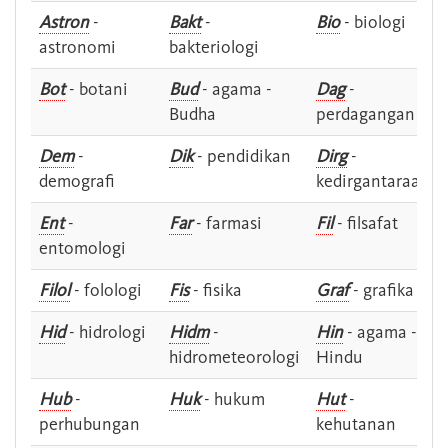
Astron
-
Bakt
-
Bio
- biologi
astronomi
bakteriologi
Bot
- botani
Bud
- agama -
Dag
-
Budha
perdagangan
Dem
-
Dik
- pendidikan
Dirg
-
demografi
kedirgantaraan
Ent
-
Far
- farmasi
Fil
- filsafat
entomologi
Filol
- folologi
Fis
- fisika
Graf
- grafika
Hid
- hidrologi
Hidm
-
Hin
- agama -
hidrometeorologi
Hindu
Hub
-
Huk
- hukum
Hut
-
perhubungan
kehutanan