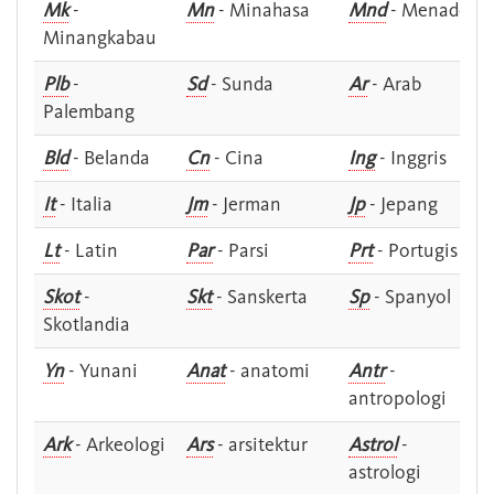
Mk
-
Mn
- Minahasa
Mnd
- Menado
Minangkabau
Plb
-
Sd
- Sunda
Ar
- Arab
Palembang
Bld
- Belanda
Cn
- Cina
Ing
- Inggris
It
- Italia
Jm
- Jerman
Jp
- Jepang
Lt
- Latin
Par
- Parsi
Prt
- Portugis
Skot
-
Skt
- Sanskerta
Sp
- Spanyol
Skotlandia
Yn
- Yunani
Anat
- anatomi
Antr
-
antropologi
Ark
- Arkeologi
Ars
- arsitektur
Astrol
-
astrologi