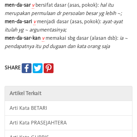
men-da-sar
v
bersifat dasar (asas, pokok):
hal itu
merupakan permulaan dr persoalan besar yg lebih ~;
men-da-sari
v
menjadi dasar (asas, pokok):
ayat-ayat
itulah yg ~ argumentasinya;
men-da-sar-kan
v
memakai sbg dasar (alasan dsb):
ia ~
pendapatnya itu pd dugaan dan kata orang saja
SHARE
Artikel Terkait
Arti Kata BETARI
Arti Kata PRASEJAHTERA