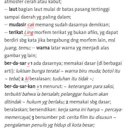
atmosfer cerah atau kabut;
--
laut
bagian laut mulai dr batas pasang tertinggi
sampai daerah yg paling dalam;
--
mudasir
cak
memang sudah dasarnya demikian;
--
terikat
Ling
morfem terikat yg bukan afiks, yg dapat
berdiri sbg kata jika bergabung dng morfem lain, msl
juang, temu;
--
warna
latar warna yg menjadi alas
gambar yg lain;
ber-da-sar
v
1
ada dasarnya; memakai dasar (dl berbagai
arti):
lukisan bunga teratai ~ warna biru muda; botol itu
~ tebal;
2
ki
beralasan:
tuduhan itu tidak ~;
ber-da-sar-kan
v
1
menurut: ~
keterangan para saksi,
terbukti bahwa ia bersalah; pelanggar hukum akan
ditindak ~ hukum yg berlaku;
2
memakai sbg dasar;
beralaskan; bersendikan:
kerja sama ini hanya ~ percaya-
memercayai;
3
bersumber pd:
cerita film itu disusun ~
pengalaman penulis yg hidup di kota besar;