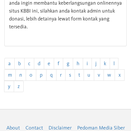
anda ingin membantu keberlangsungan onlinennya
situs KBBI ini, silahkan anda kontak admin untuk
donasi, lebih detainya lewat form kontak yang
tersedia.
a
b
c
d
e
f
g
h
i
j
k
l
m
n
o
p
q
r
s
t
u
v
w
x
y
z
About
Contact
Disclaimer
Pedoman Media Siber