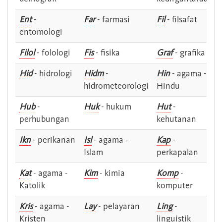
Ent
-
Far
- farmasi
Fil
- filsafat
entomologi
Filol
- folologi
Fis
- fisika
Graf
- grafika
Hid
- hidrologi
Hidm
-
Hin
- agama -
hidrometeorologi
Hindu
Hub
-
Huk
- hukum
Hut
-
perhubungan
kehutanan
Ikn
- perikanan
Isl
- agama -
Kap
-
Islam
perkapalan
Kat
- agama -
Kim
- kimia
Komp
-
Katolik
komputer
Kris
- agama -
Lay
- pelayaran
Ling
-
Kristen
linguistik