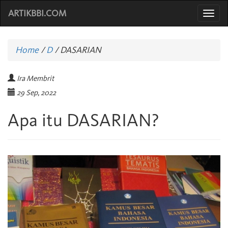
ARTIKBBI.COM
Togg
navi
Home
/
D
/
DASARIAN
Ira Membrit
29 Sep, 2022
Apa itu DASARIAN?