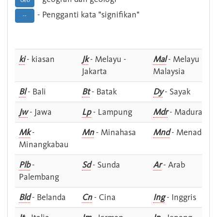
Geo
- Pengganti kata "signifikan"
--
ki
- kiasan
Jk
- Melayu -
Mal
- Melayu -
Jakarta
Malaysia
Bl
- Bali
Bt
- Batak
Dy
- Sayak
Jw
- Jawa
Lp
- Lampung
Mdr
- Madura
Mk
-
Mn
- Minahasa
Mnd
- Menado
Minangkabau
Plb
-
Sd
- Sunda
Ar
- Arab
Palembang
Bld
- Belanda
Cn
- Cina
Ing
- Inggris