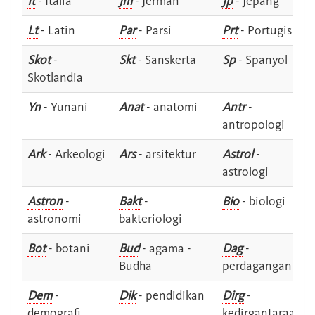
It
- Italia
Jm
- Jerman
Jp
- Jepang
Lt
- Latin
Par
- Parsi
Prt
- Portugis
Skot
-
Skt
- Sanskerta
Sp
- Spanyol
Skotlandia
Yn
- Yunani
Anat
- anatomi
Antr
-
antropologi
Ark
- Arkeologi
Ars
- arsitektur
Astrol
-
astrologi
Astron
-
Bakt
-
Bio
- biologi
astronomi
bakteriologi
Bot
- botani
Bud
- agama -
Dag
-
Budha
perdagangan
Dem
-
Dik
- pendidikan
Dirg
-
demografi
kedirgantaraan