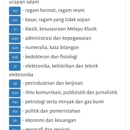
ucapan salam
- ragam hormat, ragam resmi
hor
- kasar, ragam yang tidak sopan
kas
- klasik, kesusasraan Melayu Klasik
kl
- administrasi dan kepegawaian
Adm
- numeralia, kata bilangan
num
- kedokteran dan fisiologi
Dok
- elektronika, kelistrikan dan teknik
El
elektronika
- perindustrian dan kerjinan
Idt
- ilmu komunikasi, publisistik dan jurnalistik
Kom
- petrologi serta minyak dan gas bumi
Pet
- politik dan pemerintahan
Pol
- ekonomi dan keuangan
Ek
- geografi dan geologi