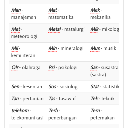
Man
-
Mat
-
Mek
-
manajemen
matematika
mekanika
Met
-
Metal
- matalurgi
Mik
- mikologi
meteorologi
Mil
-
Min
- mineralogi
Mus
- musik
kemiliteran
Olr
- olahraga
Psi
- psikologi
Sas
- susastra -
(sastra)
Sen
- kesenian
Sos
- sosiologi
Stat
- statistik
Tan
- pertanian
Tas
- tasawuf
Tek
- teknik
telekom
-
Terb
-
Tern
-
telekomunikasi
penerbangan
peternakan