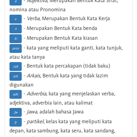
-
Adjektiva
, Merupakan Bentuk Kata Sifat,
a
nomina atau Pronomina
-
Verba
, Merupakan Bentuk Kata Kerja
v
- Merupakan Bentuk Kata benda
n
- Merupakan Bentuk Kata kiasan
ki
- kata yang meliputi kata ganti, kata tunjuk,
pron
atau kata tanya
- Bentuk kata percakapan (tidak baku)
cak
-
Arkais
, Bentuk kata yang tidak lazim
ark
digunakan
-
Adverbia
, kata yang menjelaskan verba,
adv
adjektiva, adverbia lain, atau kalimat
-
Jawa
, adalah bahasa Jawa
Jw
-
partikel
, kelas kata yang meliputi kata
p
depan, kata sambung, kata seru, kata sandang,