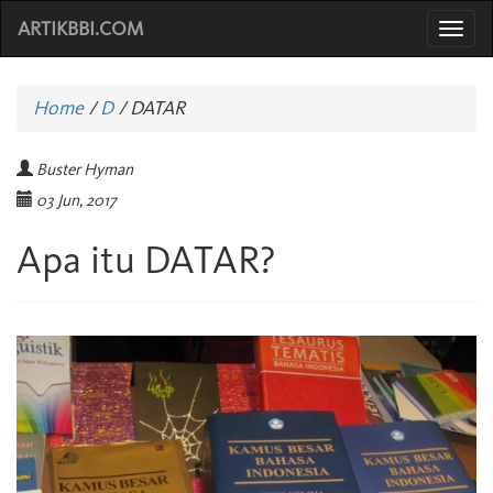
ARTIKBBI.COM
Togg
navi
Home
/
D
/
DATAR
Buster Hyman
03 Jun, 2017
Apa itu DATAR?