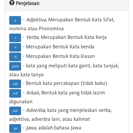
Penjelasan
-
Adjektiva
, Merupakan Bentuk Kata Sifat,
a
nomina atau Pronomina
-
Verba
, Merupakan Bentuk Kata Kerja
v
- Merupakan Bentuk Kata benda
n
- Merupakan Bentuk Kata kiasan
ki
- kata yang meliputi kata ganti, kata tunjuk,
pron
atau kata tanya
- Bentuk kata percakapan (tidak baku)
cak
-
Arkais
, Bentuk kata yang tidak lazim
ark
digunakan
-
Adverbia
, kata yang menjelaskan verba,
adv
adjektiva, adverbia lain, atau kalimat
-
Jawa
, adalah bahasa Jawa
Jw