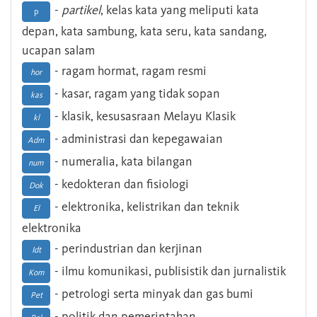
-
partikel
, kelas kata yang meliputi kata
p
depan, kata sambung, kata seru, kata sandang,
ucapan salam
- ragam hormat, ragam resmi
hor
- kasar, ragam yang tidak sopan
kas
- klasik, kesusasraan Melayu Klasik
kl
- administrasi dan kepegawaian
Adm
- numeralia, kata bilangan
num
- kedokteran dan fisiologi
Dok
- elektronika, kelistrikan dan teknik
El
elektronika
- perindustrian dan kerjinan
Idt
- ilmu komunikasi, publisistik dan jurnalistik
Kom
- petrologi serta minyak dan gas bumi
Pet
- politik dan pemerintahan