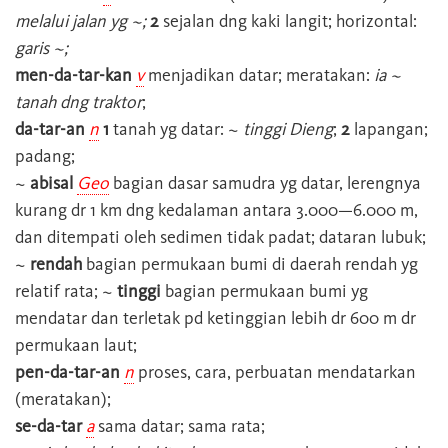
melalui jalan yg ~;
2
sejalan dng kaki langit; horizontal:
garis ~;
men-da-tar-kan
v
menjadikan datar; meratakan:
ia ~
tanah dng traktor
;
da-tar-an
n
1
tanah yg datar: ~
tinggi Dieng
;
2
lapangan;
padang;
~
abisal
Geo
bagian dasar samudra yg datar, lerengnya
kurang dr 1 km dng kedalaman antara 3.000—6.000 m,
dan ditempati oleh sedimen tidak padat; dataran lubuk;
~
rendah
bagian permukaan bumi di daerah rendah yg
relatif rata; ~
tinggi
bagian permukaan bumi yg
mendatar dan terletak pd ketinggian lebih dr 600 m dr
permukaan laut;
pen-da-tar-an
n
proses, cara, perbuatan mendatarkan
(meratakan);
se-da-tar
a
sama datar; sama rata;