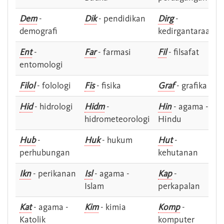
Dem
-
Dik
- pendidikan
Dirg
-
demografi
kedirgantaraan
Ent
-
Far
- farmasi
Fil
- filsafat
entomologi
Filol
- folologi
Fis
- fisika
Graf
- grafika
Hid
- hidrologi
Hidm
-
Hin
- agama -
hidrometeorologi
Hindu
Hub
-
Huk
- hukum
Hut
-
perhubungan
kehutanan
Ikn
- perikanan
Isl
- agama -
Kap
-
Islam
perkapalan
Kat
- agama -
Kim
- kimia
Komp
-
Katolik
komputer