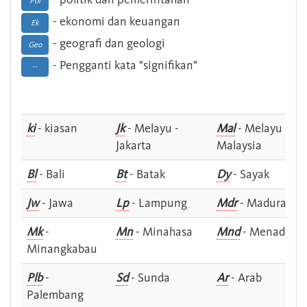
Pol
- ekonomi dan keuangan
Ek
- geografi dan geologi
Geo
- Pengganti kata "signifikan"
--
ki
- kiasan
Jk
- Melayu -
Mal
- Melayu -
Jakarta
Malaysia
Bl
- Bali
Bt
- Batak
Dy
- Sayak
Jw
- Jawa
Lp
- Lampung
Mdr
- Madura
Mk
-
Mn
- Minahasa
Mnd
- Menado
Minangkabau
Plb
-
Sd
- Sunda
Ar
- Arab
Palembang