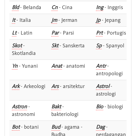
Bld
- Belanda
Cn
- Cina
Ing
- Inggris
It
- Italia
Jm
- Jerman
Jp
- Jepang
Lt
- Latin
Par
- Parsi
Prt
- Portugis
Skot
-
Skt
- Sanskerta
Sp
- Spanyol
Skotlandia
Yn
- Yunani
Anat
- anatomi
Antr
-
antropologi
Ark
- Arkeologi
Ars
- arsitektur
Astrol
-
astrologi
Astron
-
Bakt
-
Bio
- biologi
astronomi
bakteriologi
Bot
- botani
Bud
- agama -
Dag
-
Budha
perdagangan