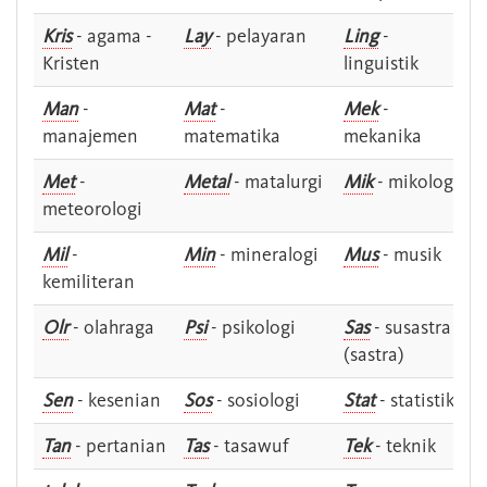
Kris
- agama -
Lay
- pelayaran
Ling
-
Kristen
linguistik
Man
-
Mat
-
Mek
-
manajemen
matematika
mekanika
Met
-
Metal
- matalurgi
Mik
- mikologi
meteorologi
Mil
-
Min
- mineralogi
Mus
- musik
kemiliteran
Olr
- olahraga
Psi
- psikologi
Sas
- susastra -
(sastra)
Sen
- kesenian
Sos
- sosiologi
Stat
- statistik
Tan
- pertanian
Tas
- tasawuf
Tek
- teknik