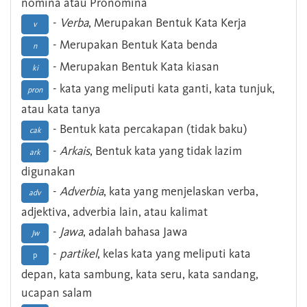
nomina atau Pronomina
-
Verba
, Merupakan Bentuk Kata Kerja
v
- Merupakan Bentuk Kata benda
n
- Merupakan Bentuk Kata kiasan
ki
- kata yang meliputi kata ganti, kata tunjuk,
pron
atau kata tanya
- Bentuk kata percakapan (tidak baku)
cak
-
Arkais
, Bentuk kata yang tidak lazim
ark
digunakan
-
Adverbia
, kata yang menjelaskan verba,
adv
adjektiva, adverbia lain, atau kalimat
-
Jawa
, adalah bahasa Jawa
Jw
-
partikel
, kelas kata yang meliputi kata
p
depan, kata sambung, kata seru, kata sandang,
ucapan salam