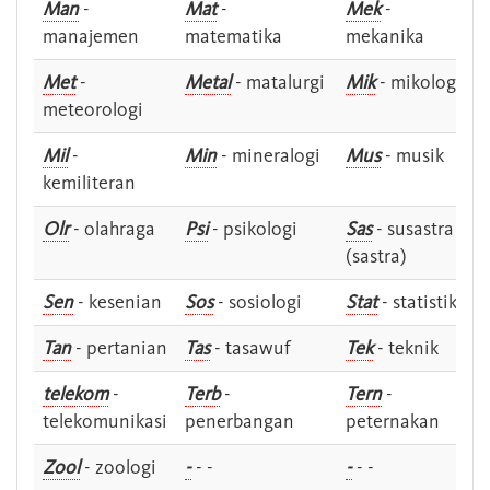
Man
-
Mat
-
Mek
-
manajemen
matematika
mekanika
Met
-
Metal
- matalurgi
Mik
- mikologi
meteorologi
Mil
-
Min
- mineralogi
Mus
- musik
kemiliteran
Olr
- olahraga
Psi
- psikologi
Sas
- susastra -
(sastra)
Sen
- kesenian
Sos
- sosiologi
Stat
- statistik
Tan
- pertanian
Tas
- tasawuf
Tek
- teknik
telekom
-
Terb
-
Tern
-
telekomunikasi
penerbangan
peternakan
Zool
- zoologi
-
- -
-
- -