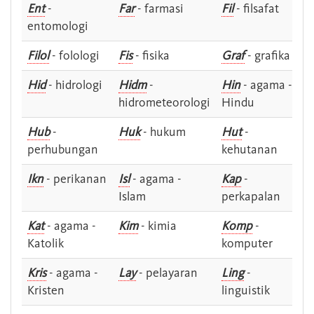
Ent
-
Far
- farmasi
Fil
- filsafat
entomologi
Filol
- folologi
Fis
- fisika
Graf
- grafika
Hid
- hidrologi
Hidm
-
Hin
- agama -
hidrometeorologi
Hindu
Hub
-
Huk
- hukum
Hut
-
perhubungan
kehutanan
Ikn
- perikanan
Isl
- agama -
Kap
-
Islam
perkapalan
Kat
- agama -
Kim
- kimia
Komp
-
Katolik
komputer
Kris
- agama -
Lay
- pelayaran
Ling
-
Kristen
linguistik