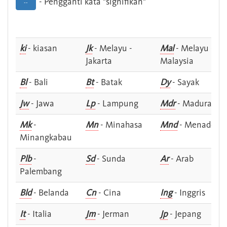
- Pengganti kata "signifikan"
--
ki
- kiasan
Jk
- Melayu -
Mal
- Melayu -
Jakarta
Malaysia
Bl
- Bali
Bt
- Batak
Dy
- Sayak
Jw
- Jawa
Lp
- Lampung
Mdr
- Madura
Mk
-
Mn
- Minahasa
Mnd
- Menado
Minangkabau
Plb
-
Sd
- Sunda
Ar
- Arab
Palembang
Bld
- Belanda
Cn
- Cina
Ing
- Inggris
It
- Italia
Jm
- Jerman
Jp
- Jepang