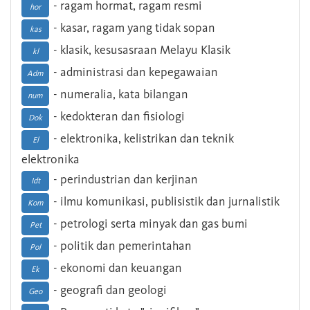
- ragam hormat, ragam resmi
hor
- kasar, ragam yang tidak sopan
kas
- klasik, kesusasraan Melayu Klasik
kl
- administrasi dan kepegawaian
Adm
- numeralia, kata bilangan
num
- kedokteran dan fisiologi
Dok
- elektronika, kelistrikan dan teknik
El
elektronika
- perindustrian dan kerjinan
Idt
- ilmu komunikasi, publisistik dan jurnalistik
Kom
- petrologi serta minyak dan gas bumi
Pet
- politik dan pemerintahan
Pol
- ekonomi dan keuangan
Ek
- geografi dan geologi
Geo