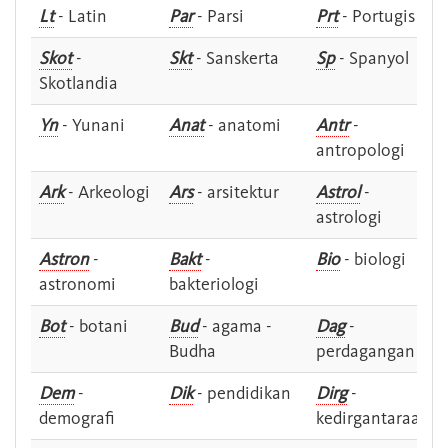
Lt
- Latin
Par
- Parsi
Prt
- Portugis
Skot
-
Skt
- Sanskerta
Sp
- Spanyol
Skotlandia
Yn
- Yunani
Anat
- anatomi
Antr
-
antropologi
Ark
- Arkeologi
Ars
- arsitektur
Astrol
-
astrologi
Astron
-
Bakt
-
Bio
- biologi
astronomi
bakteriologi
Bot
- botani
Bud
- agama -
Dag
-
Budha
perdagangan
Dem
-
Dik
- pendidikan
Dirg
-
demografi
kedirgantaraan