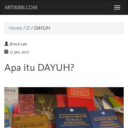
ARTIKBBI.COM
Togg
navi
Home
/
D
/
DAYUH
Brock Lee
17 Jan, 2017
Apa itu DAYUH?