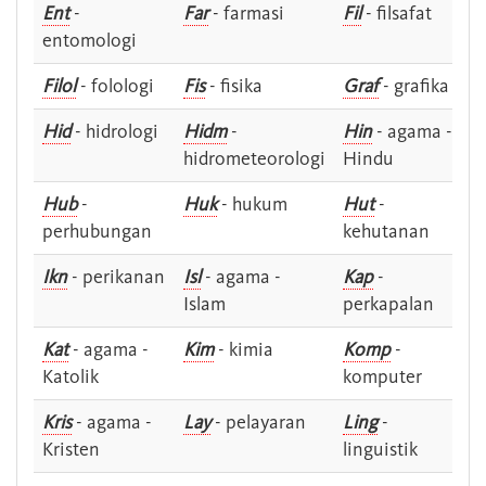
Ent
-
Far
- farmasi
Fil
- filsafat
entomologi
Filol
- folologi
Fis
- fisika
Graf
- grafika
Hid
- hidrologi
Hidm
-
Hin
- agama -
hidrometeorologi
Hindu
Hub
-
Huk
- hukum
Hut
-
perhubungan
kehutanan
Ikn
- perikanan
Isl
- agama -
Kap
-
Islam
perkapalan
Kat
- agama -
Kim
- kimia
Komp
-
Katolik
komputer
Kris
- agama -
Lay
- pelayaran
Ling
-
Kristen
linguistik