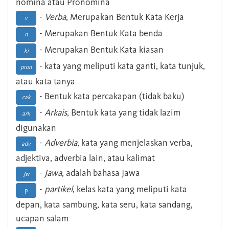
nomina atau Pronomina
-
Verba
, Merupakan Bentuk Kata Kerja
v
- Merupakan Bentuk Kata benda
n
- Merupakan Bentuk Kata kiasan
ki
- kata yang meliputi kata ganti, kata tunjuk,
pron
atau kata tanya
- Bentuk kata percakapan (tidak baku)
cak
-
Arkais
, Bentuk kata yang tidak lazim
ark
digunakan
-
Adverbia
, kata yang menjelaskan verba,
adv
adjektiva, adverbia lain, atau kalimat
-
Jawa
, adalah bahasa Jawa
Jw
-
partikel
, kelas kata yang meliputi kata
p
depan, kata sambung, kata seru, kata sandang,
ucapan salam