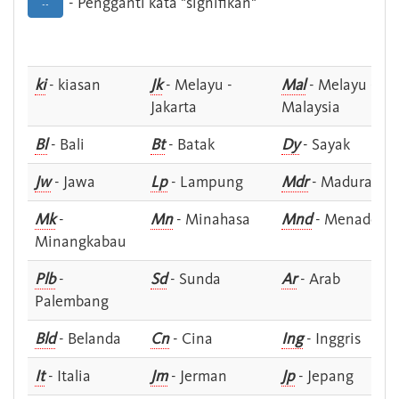
- Pengganti kata "signifikan"
--
ki
- kiasan
Jk
- Melayu -
Mal
- Melayu -
Jakarta
Malaysia
Bl
- Bali
Bt
- Batak
Dy
- Sayak
Jw
- Jawa
Lp
- Lampung
Mdr
- Madura
Mk
-
Mn
- Minahasa
Mnd
- Menado
Minangkabau
Plb
-
Sd
- Sunda
Ar
- Arab
Palembang
Bld
- Belanda
Cn
- Cina
Ing
- Inggris
It
- Italia
Jm
- Jerman
Jp
- Jepang