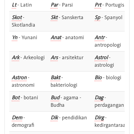
Lt
- Latin
Par
- Parsi
Prt
- Portugis
Skot
-
Skt
- Sanskerta
Sp
- Spanyol
Skotlandia
Yn
- Yunani
Anat
- anatomi
Antr
-
antropologi
Ark
- Arkeologi
Ars
- arsitektur
Astrol
-
astrologi
Astron
-
Bakt
-
Bio
- biologi
astronomi
bakteriologi
Bot
- botani
Bud
- agama -
Dag
-
Budha
perdagangan
Dem
-
Dik
- pendidikan
Dirg
-
demografi
kedirgantaraan