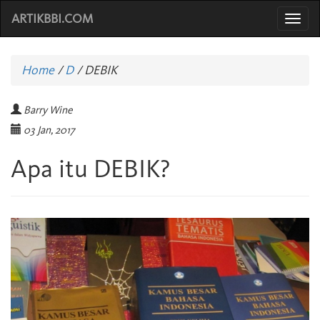
ARTIKBBI.COM
Togg
navi
Home
/
D
/
DEBIK
Barry Wine
03 Jan, 2017
Apa itu DEBIK?