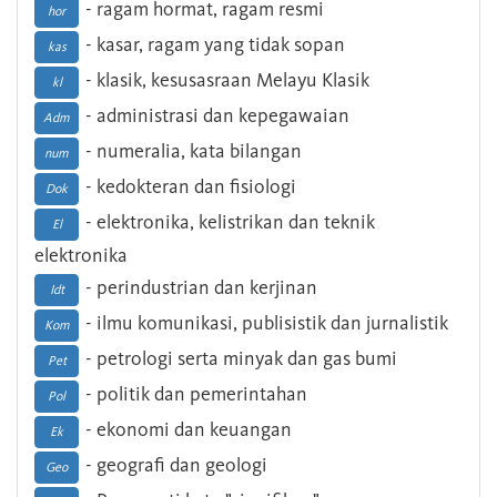
- ragam hormat, ragam resmi
hor
- kasar, ragam yang tidak sopan
kas
- klasik, kesusasraan Melayu Klasik
kl
- administrasi dan kepegawaian
Adm
- numeralia, kata bilangan
num
- kedokteran dan fisiologi
Dok
- elektronika, kelistrikan dan teknik
El
elektronika
- perindustrian dan kerjinan
Idt
- ilmu komunikasi, publisistik dan jurnalistik
Kom
- petrologi serta minyak dan gas bumi
Pet
- politik dan pemerintahan
Pol
- ekonomi dan keuangan
Ek
- geografi dan geologi
Geo