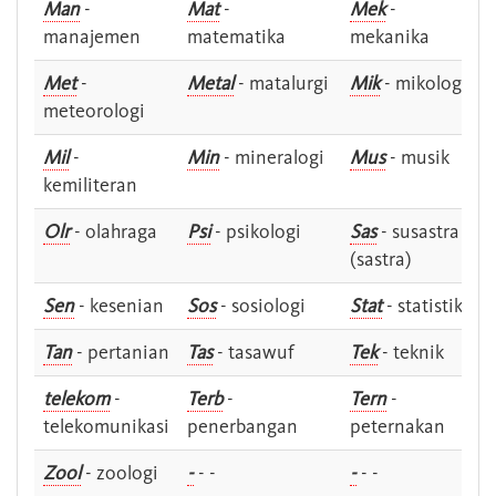
Man
-
Mat
-
Mek
-
manajemen
matematika
mekanika
Met
-
Metal
- matalurgi
Mik
- mikologi
meteorologi
Mil
-
Min
- mineralogi
Mus
- musik
kemiliteran
Olr
- olahraga
Psi
- psikologi
Sas
- susastra -
(sastra)
Sen
- kesenian
Sos
- sosiologi
Stat
- statistik
Tan
- pertanian
Tas
- tasawuf
Tek
- teknik
telekom
-
Terb
-
Tern
-
telekomunikasi
penerbangan
peternakan
Zool
- zoologi
-
- -
-
- -