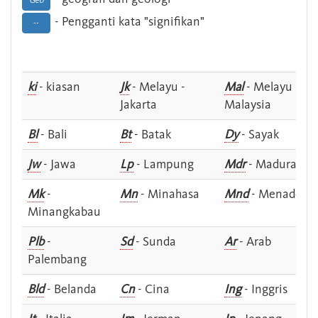
Geo
- Pengganti kata "signifikan"
--
ki
- kiasan
Jk
- Melayu -
Mal
- Melayu -
Jakarta
Malaysia
Bl
- Bali
Bt
- Batak
Dy
- Sayak
Jw
- Jawa
Lp
- Lampung
Mdr
- Madura
Mk
-
Mn
- Minahasa
Mnd
- Menado
Minangkabau
Plb
-
Sd
- Sunda
Ar
- Arab
Palembang
Bld
- Belanda
Cn
- Cina
Ing
- Inggris