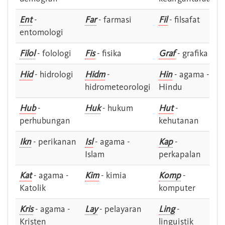
Ent
-
Far
- farmasi
Fil
- filsafat
entomologi
Filol
- folologi
Fis
- fisika
Graf
- grafika
Hid
- hidrologi
Hidm
-
Hin
- agama -
hidrometeorologi
Hindu
Hub
-
Huk
- hukum
Hut
-
perhubungan
kehutanan
Ikn
- perikanan
Isl
- agama -
Kap
-
Islam
perkapalan
Kat
- agama -
Kim
- kimia
Komp
-
Katolik
komputer
Kris
- agama -
Lay
- pelayaran
Ling
-
Kristen
linguistik