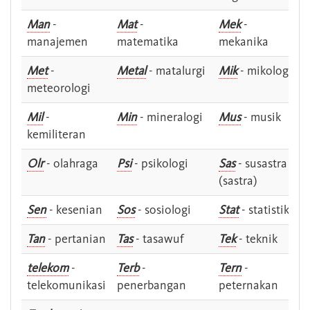
Man
-
Mat
-
Mek
-
manajemen
matematika
mekanika
Met
-
Metal
- matalurgi
Mik
- mikologi
meteorologi
Mil
-
Min
- mineralogi
Mus
- musik
kemiliteran
Olr
- olahraga
Psi
- psikologi
Sas
- susastra -
(sastra)
Sen
- kesenian
Sos
- sosiologi
Stat
- statistik
Tan
- pertanian
Tas
- tasawuf
Tek
- teknik
telekom
-
Terb
-
Tern
-
telekomunikasi
penerbangan
peternakan