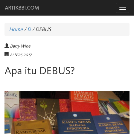
ARTIKBBI.COM
Togg
navi
Home
/
D
/
DEBUS
Barry Wine
21 Mar, 2017
Apa itu DEBUS?