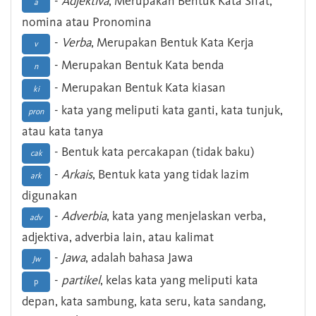
-
Adjektiva
, Merupakan Bentuk Kata Sifat,
a
nomina atau Pronomina
-
Verba
, Merupakan Bentuk Kata Kerja
v
- Merupakan Bentuk Kata benda
n
- Merupakan Bentuk Kata kiasan
ki
- kata yang meliputi kata ganti, kata tunjuk,
pron
atau kata tanya
- Bentuk kata percakapan (tidak baku)
cak
-
Arkais
, Bentuk kata yang tidak lazim
ark
digunakan
-
Adverbia
, kata yang menjelaskan verba,
adv
adjektiva, adverbia lain, atau kalimat
-
Jawa
, adalah bahasa Jawa
Jw
-
partikel
, kelas kata yang meliputi kata
p
depan, kata sambung, kata seru, kata sandang,