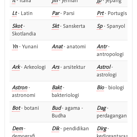
It
- Italia
Jm
- Jerman
Jp
- Jepang
Lt
- Latin
Par
- Parsi
Prt
- Portugis
Skot
-
Skt
- Sanskerta
Sp
- Spanyol
Skotlandia
Yn
- Yunani
Anat
- anatomi
Antr
-
antropologi
Ark
- Arkeologi
Ars
- arsitektur
Astrol
-
astrologi
Astron
-
Bakt
-
Bio
- biologi
astronomi
bakteriologi
Bot
- botani
Bud
- agama -
Dag
-
Budha
perdagangan
Dem
-
Dik
- pendidikan
Dirg
-
demografi
kedirgantaraan