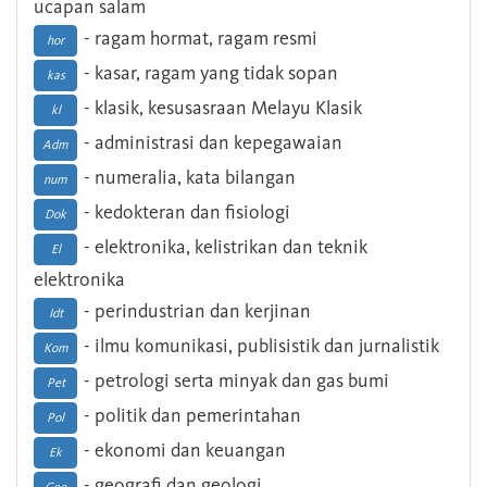
ucapan salam
- ragam hormat, ragam resmi
hor
- kasar, ragam yang tidak sopan
kas
- klasik, kesusasraan Melayu Klasik
kl
- administrasi dan kepegawaian
Adm
- numeralia, kata bilangan
num
- kedokteran dan fisiologi
Dok
- elektronika, kelistrikan dan teknik
El
elektronika
- perindustrian dan kerjinan
Idt
- ilmu komunikasi, publisistik dan jurnalistik
Kom
- petrologi serta minyak dan gas bumi
Pet
- politik dan pemerintahan
Pol
- ekonomi dan keuangan
Ek
- geografi dan geologi