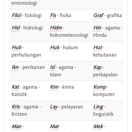
entomologi
Filol
- folologi
Fis
- fisika
Graf
- grafika
Hid
- hidrologi
Hidm
-
Hin
- agama -
hidrometeorologi
Hindu
Hub
-
Huk
- hukum
Hut
-
perhubungan
kehutanan
Ikn
- perikanan
Isl
- agama -
Kap
-
Islam
perkapalan
Kat
- agama -
Kim
- kimia
Komp
-
Katolik
komputer
Kris
- agama -
Lay
- pelayaran
Ling
-
Kristen
linguistik
Man
-
Mat
-
Mek
-