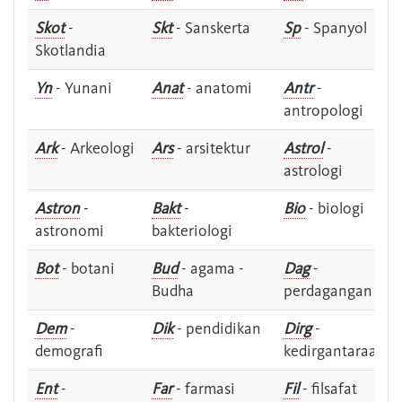
Skot
-
Skt
- Sanskerta
Sp
- Spanyol
Skotlandia
Yn
- Yunani
Anat
- anatomi
Antr
-
antropologi
Ark
- Arkeologi
Ars
- arsitektur
Astrol
-
astrologi
Astron
-
Bakt
-
Bio
- biologi
astronomi
bakteriologi
Bot
- botani
Bud
- agama -
Dag
-
Budha
perdagangan
Dem
-
Dik
- pendidikan
Dirg
-
demografi
kedirgantaraan
Ent
-
Far
- farmasi
Fil
- filsafat