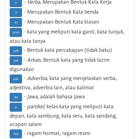
-
Verba
, Merupakan Bentuk Kata Kerja
v
- Merupakan Bentuk Kata benda
n
- Merupakan Bentuk Kata kiasan
ki
- kata yang meliputi kata ganti, kata tunjuk,
pron
atau kata tanya
- Bentuk kata percakapan (tidak baku)
cak
-
Arkais
, Bentuk kata yang tidak lazim
ark
digunakan
-
Adverbia
, kata yang menjelaskan verba,
adv
adjektiva, adverbia lain, atau kalimat
-
Jawa
, adalah bahasa Jawa
Jw
-
partikel
, kelas kata yang meliputi kata
p
depan, kata sambung, kata seru, kata sandang,
ucapan salam
- ragam hormat, ragam resmi
hor