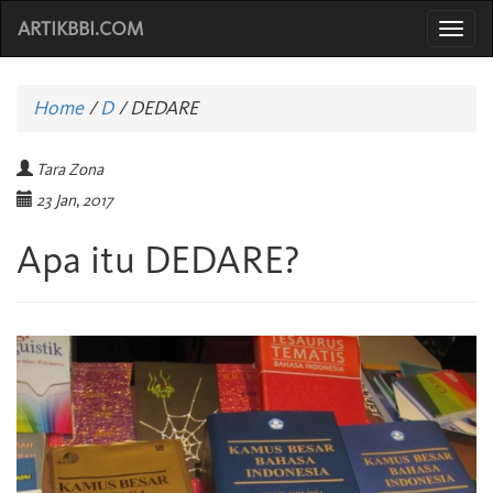
ARTIKBBI.COM
Togg
navi
Home
/
D
/
DEDARE
Tara Zona
23 Jan, 2017
Apa itu DEDARE?