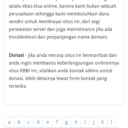
selalu eksis bisa online, karena kami bukan sebuah
perusahaan sehingga kami membutuhkan dana
sendiri untuk membiayai situs ini, dari segi
perawatan server dan juga maintenance jika ada
troubleshoot dan perpanjangan nama domain.
Donasi
- jika anda merasa situs ini bermanfaat dan
anda ingin membantu keberlangsungan onlinennya
situs KBBI ini, silahkan anda kontak admin untuk
donasi, lebih detainya lewat form kontak yang
tersedia.
a
b
c
d
e
f
g
h
i
j
k
l