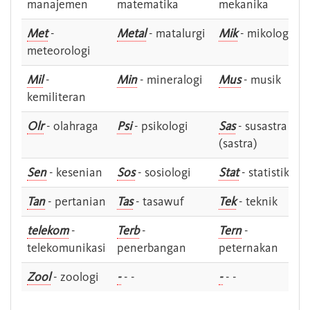
manajemen
matematika
mekanika
Met
-
Metal
- matalurgi
Mik
- mikologi
meteorologi
Mil
-
Min
- mineralogi
Mus
- musik
kemiliteran
Olr
- olahraga
Psi
- psikologi
Sas
- susastra -
(sastra)
Sen
- kesenian
Sos
- sosiologi
Stat
- statistik
Tan
- pertanian
Tas
- tasawuf
Tek
- teknik
telekom
-
Terb
-
Tern
-
telekomunikasi
penerbangan
peternakan
Zool
- zoologi
-
- -
-
- -