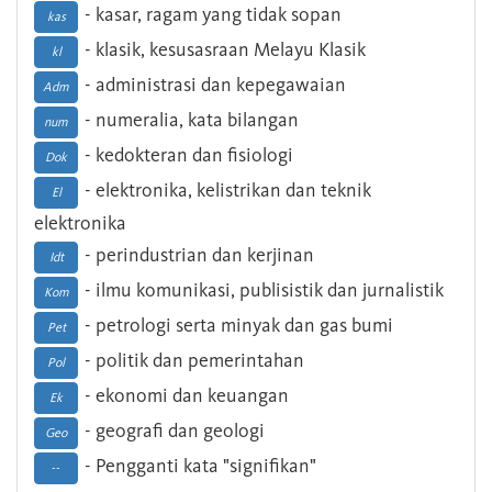
- kasar, ragam yang tidak sopan
kas
- klasik, kesusasraan Melayu Klasik
kl
- administrasi dan kepegawaian
Adm
- numeralia, kata bilangan
num
- kedokteran dan fisiologi
Dok
- elektronika, kelistrikan dan teknik
El
elektronika
- perindustrian dan kerjinan
Idt
- ilmu komunikasi, publisistik dan jurnalistik
Kom
- petrologi serta minyak dan gas bumi
Pet
- politik dan pemerintahan
Pol
- ekonomi dan keuangan
Ek
- geografi dan geologi
Geo
- Pengganti kata "signifikan"
--