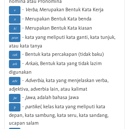
nomina atau Pronomina
-
Verba
, Merupakan Bentuk Kata Kerja
v
- Merupakan Bentuk Kata benda
n
- Merupakan Bentuk Kata kiasan
ki
- kata yang meliputi kata ganti, kata tunjuk,
pron
atau kata tanya
- Bentuk kata percakapan (tidak baku)
cak
-
Arkais
, Bentuk kata yang tidak lazim
ark
digunakan
-
Adverbia
, kata yang menjelaskan verba,
adv
adjektiva, adverbia lain, atau kalimat
-
Jawa
, adalah bahasa Jawa
Jw
-
partikel
, kelas kata yang meliputi kata
p
depan, kata sambung, kata seru, kata sandang,
ucapan salam