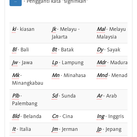
- Pengganti kata "signifikan"
--
ki
- kiasan
Jk
- Melayu -
Mal
- Melayu -
Jakarta
Malaysia
Bl
- Bali
Bt
- Batak
Dy
- Sayak
Jw
- Jawa
Lp
- Lampung
Mdr
- Madura
Mk
-
Mn
- Minahasa
Mnd
- Menado
Minangkabau
Plb
-
Sd
- Sunda
Ar
- Arab
Palembang
Bld
- Belanda
Cn
- Cina
Ing
- Inggris
It
- Italia
Jm
- Jerman
Jp
- Jepang