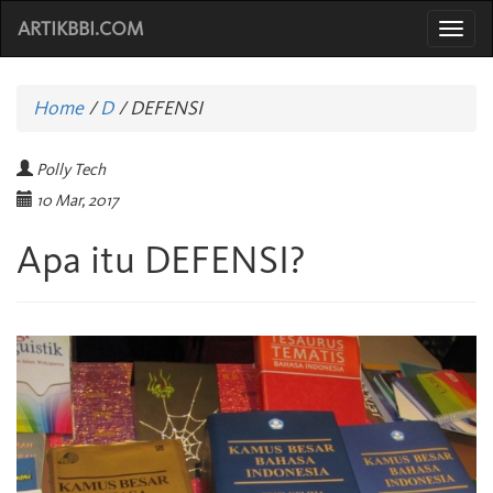
ARTIKBBI.COM
Togg
navi
Home
/
D
/
DEFENSI
Polly Tech
10 Mar, 2017
Apa itu DEFENSI?