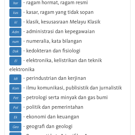
- ragam hormat, ragam resmi
hor
- kasar, ragam yang tidak sopan
kas
- klasik, kesusasraan Melayu Klasik
kl
- administrasi dan kepegawaian
Adm
- numeralia, kata bilangan
num
- kedokteran dan fisiologi
Dok
- elektronika, kelistrikan dan teknik
El
elektronika
- perindustrian dan kerjinan
Idt
- ilmu komunikasi, publisistik dan jurnalistik
Kom
- petrologi serta minyak dan gas bumi
Pet
- politik dan pemerintahan
Pol
- ekonomi dan keuangan
Ek
- geografi dan geologi
Geo