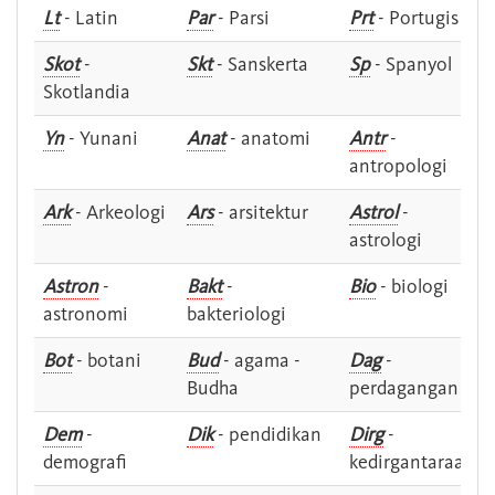
Lt
- Latin
Par
- Parsi
Prt
- Portugis
Skot
-
Skt
- Sanskerta
Sp
- Spanyol
Skotlandia
Yn
- Yunani
Anat
- anatomi
Antr
-
antropologi
Ark
- Arkeologi
Ars
- arsitektur
Astrol
-
astrologi
Astron
-
Bakt
-
Bio
- biologi
astronomi
bakteriologi
Bot
- botani
Bud
- agama -
Dag
-
Budha
perdagangan
Dem
-
Dik
- pendidikan
Dirg
-
demografi
kedirgantaraan