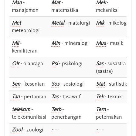
Man
-
Mat
-
Mek
-
manajemen
matematika
mekanika
Met
-
Metal
- matalurgi
Mik
- mikologi
meteorologi
Mil
-
Min
- mineralogi
Mus
- musik
kemiliteran
Olr
- olahraga
Psi
- psikologi
Sas
- susastra -
(sastra)
Sen
- kesenian
Sos
- sosiologi
Stat
- statistik
Tan
- pertanian
Tas
- tasawuf
Tek
- teknik
telekom
-
Terb
-
Tern
-
telekomunikasi
penerbangan
peternakan
Zool
- zoologi
-
- -
-
- -