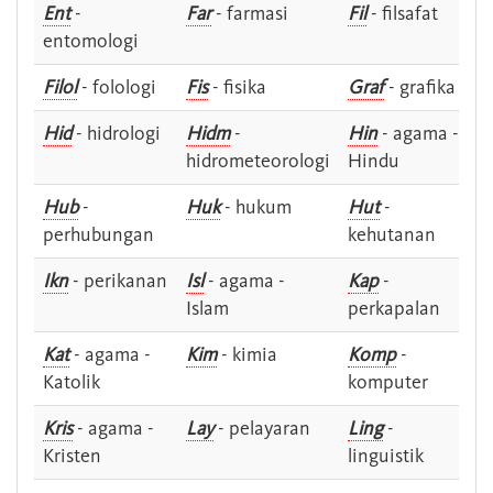
Ent
-
Far
- farmasi
Fil
- filsafat
entomologi
Filol
- folologi
Fis
- fisika
Graf
- grafika
Hid
- hidrologi
Hidm
-
Hin
- agama -
hidrometeorologi
Hindu
Hub
-
Huk
- hukum
Hut
-
perhubungan
kehutanan
Ikn
- perikanan
Isl
- agama -
Kap
-
Islam
perkapalan
Kat
- agama -
Kim
- kimia
Komp
-
Katolik
komputer
Kris
- agama -
Lay
- pelayaran
Ling
-
Kristen
linguistik