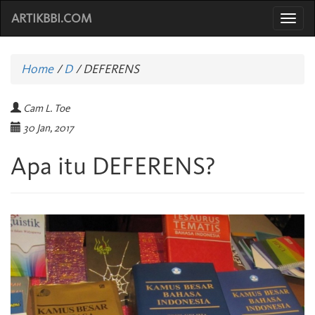
ARTIKBBI.COM
Togg
navi
Home
/
D
/
DEFERENS
Cam L. Toe
30 Jan, 2017
Apa itu DEFERENS?