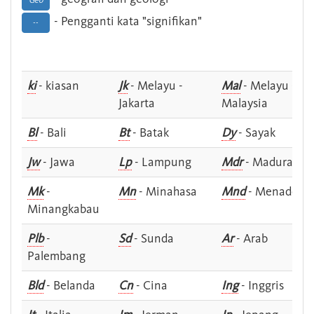
Geo
- Pengganti kata "signifikan"
--
ki
- kiasan
Jk
- Melayu -
Mal
- Melayu -
Jakarta
Malaysia
Bl
- Bali
Bt
- Batak
Dy
- Sayak
Jw
- Jawa
Lp
- Lampung
Mdr
- Madura
Mk
-
Mn
- Minahasa
Mnd
- Menado
Minangkabau
Plb
-
Sd
- Sunda
Ar
- Arab
Palembang
Bld
- Belanda
Cn
- Cina
Ing
- Inggris