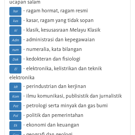
ucapan salam
- ragam hormat, ragam resmi
hor
- kasar, ragam yang tidak sopan
kas
- klasik, kesusasraan Melayu Klasik
kl
- administrasi dan kepegawaian
Adm
- numeralia, kata bilangan
num
- kedokteran dan fisiologi
Dok
- elektronika, kelistrikan dan teknik
El
elektronika
- perindustrian dan kerjinan
Idt
- ilmu komunikasi, publisistik dan jurnalistik
Kom
- petrologi serta minyak dan gas bumi
Pet
- politik dan pemerintahan
Pol
- ekonomi dan keuangan
Ek
- geografi dan geologi