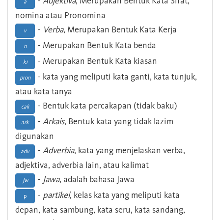
-
Adjektiva
, Merupakan Bentuk Kata Sifat,
a
nomina atau Pronomina
-
Verba
, Merupakan Bentuk Kata Kerja
v
- Merupakan Bentuk Kata benda
n
- Merupakan Bentuk Kata kiasan
ki
- kata yang meliputi kata ganti, kata tunjuk,
pron
atau kata tanya
- Bentuk kata percakapan (tidak baku)
cak
-
Arkais
, Bentuk kata yang tidak lazim
ark
digunakan
-
Adverbia
, kata yang menjelaskan verba,
adv
adjektiva, adverbia lain, atau kalimat
-
Jawa
, adalah bahasa Jawa
Jw
-
partikel
, kelas kata yang meliputi kata
p
depan, kata sambung, kata seru, kata sandang,