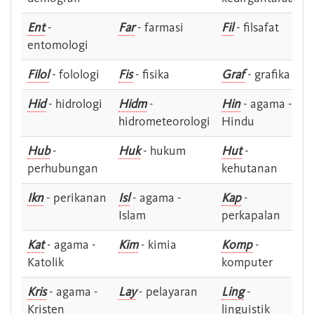
Ent
-
Far
- farmasi
Fil
- filsafat
entomologi
Filol
- folologi
Fis
- fisika
Graf
- grafika
Hid
- hidrologi
Hidm
-
Hin
- agama -
hidrometeorologi
Hindu
Hub
-
Huk
- hukum
Hut
-
perhubungan
kehutanan
Ikn
- perikanan
Isl
- agama -
Kap
-
Islam
perkapalan
Kat
- agama -
Kim
- kimia
Komp
-
Katolik
komputer
Kris
- agama -
Lay
- pelayaran
Ling
-
Kristen
linguistik