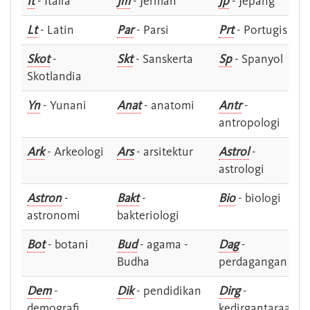
It
- Italia
Jm
- Jerman
Jp
- Jepang
Lt
- Latin
Par
- Parsi
Prt
- Portugis
Skot
-
Skt
- Sanskerta
Sp
- Spanyol
Skotlandia
Yn
- Yunani
Anat
- anatomi
Antr
-
antropologi
Ark
- Arkeologi
Ars
- arsitektur
Astrol
-
astrologi
Astron
-
Bakt
-
Bio
- biologi
astronomi
bakteriologi
Bot
- botani
Bud
- agama -
Dag
-
Budha
perdagangan
Dem
-
Dik
- pendidikan
Dirg
-
demografi
kedirgantaraan