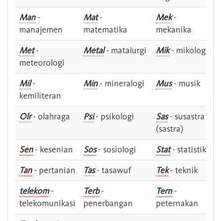
Man
-
Mat
-
Mek
-
manajemen
matematika
mekanika
Met
-
Metal
- matalurgi
Mik
- mikologi
meteorologi
Mil
-
Min
- mineralogi
Mus
- musik
kemiliteran
Olr
- olahraga
Psi
- psikologi
Sas
- susastra -
(sastra)
Sen
- kesenian
Sos
- sosiologi
Stat
- statistik
Tan
- pertanian
Tas
- tasawuf
Tek
- teknik
telekom
-
Terb
-
Tern
-
telekomunikasi
penerbangan
peternakan