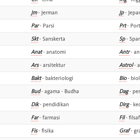
Jm
- Jerman
Jp
- Jepa
Par
- Parsi
Prt
- Por
Skt
- Sanskerta
Sp
- Spa
Anat
- anatomi
Antr
- an
Ars
- arsitektur
Astrol
- a
Bakt
- bakteriologi
Bio
- bio
Bud
- agama - Budha
Dag
- pe
Dik
- pendidikan
Dirg
- ke
Far
- farmasi
Fil
- filsa
Fis
- fisika
Graf
- gr