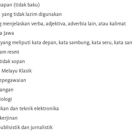
kapan (tidak baku)
a yang tidak lazim digunakan
g menjelaskan verba, adjektiva, adverbia lain, atau kalimat
sa Jawa
a yang meliputi kata depan, kata sambung, kata seru, kata s
gam resmi
 tidak sopan
n Melayu Klasik
 kepegawaian
ilangan
iologi
rikan dan teknik elektronika
kerjinan
blisistik dan jurnalistik