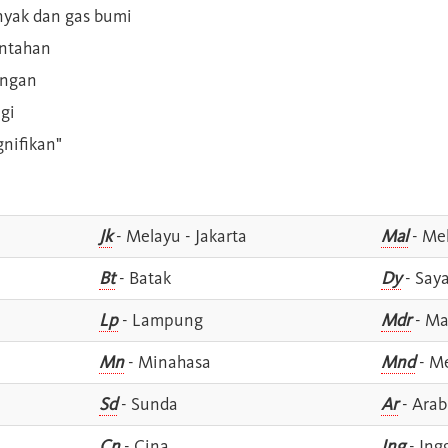
inyak dan gas bumi
intahan
angan
gi
gnifikan"
Jk
- Melayu - Jakarta
Mal
- Mel
Bt
- Batak
Dy
- Say
Lp
- Lampung
Mdr
- Ma
Mn
- Minahasa
Mnd
- M
Sd
- Sunda
Ar
- Arab
Cn
- Cina
Ing
- Ing