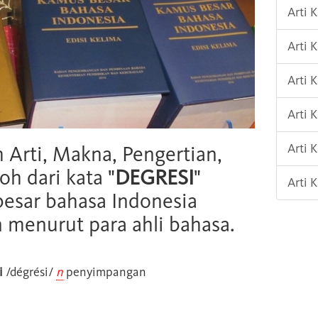
Arti 
Arti 
Arti 
Arti 
Arti
h Arti, Makna, Pengertian,
oh dari kata "
DEGRESI
"
Arti
esar bahasa Indonesia
n menurut para ahli bahasa.
i
/dégrési/
n
penyimpangan