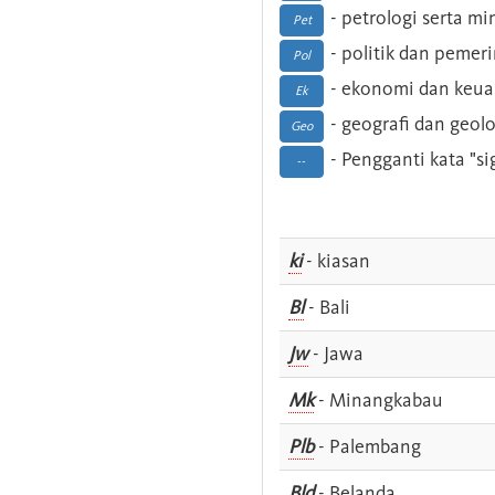
- petrologi serta m
Pet
- politik dan pemer
Pol
- ekonomi dan keu
Ek
- geografi dan geolo
Geo
- Pengganti kata "si
--
ki
- kiasan
Bl
- Bali
Jw
- Jawa
Mk
- Minangkabau
Plb
- Palembang
Bld
- Belanda