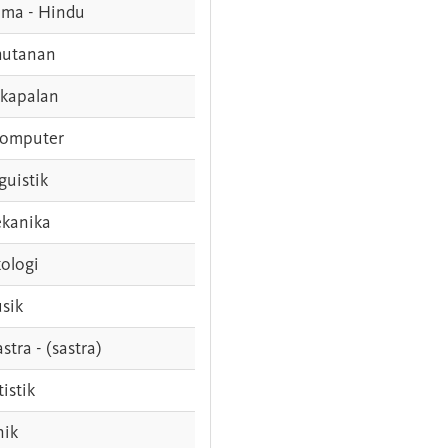
ama - Hindu
hutanan
rkapalan
komputer
guistik
kanika
ologi
sik
stra - (sastra)
tistik
nik