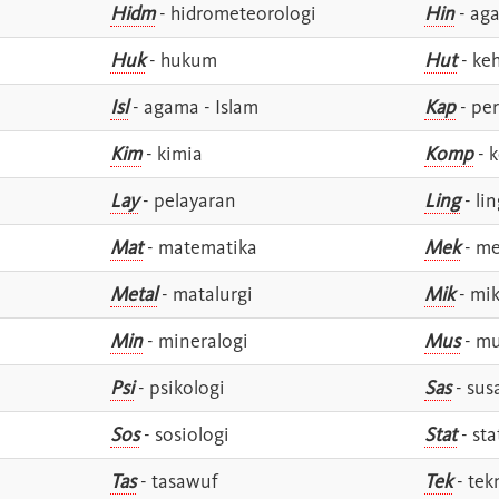
Hidm
- hidrometeorologi
Hin
- ag
Huk
- hukum
Hut
- ke
Isl
- agama - Islam
Kap
- pe
Kim
- kimia
Komp
- 
Lay
- pelayaran
Ling
- lin
Mat
- matematika
Mek
- me
Metal
- matalurgi
Mik
- mik
Min
- mineralogi
Mus
- mu
Psi
- psikologi
Sas
- susa
Sos
- sosiologi
Stat
- sta
Tas
- tasawuf
Tek
- tek