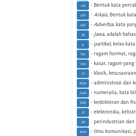
- Bentuk kata perca
cak
-
Arkais
, Bentuk kat
ark
-
Adverbia
, kata yan
adv
-
Jawa
, adalah baha
Jw
-
partikel
, kelas kat
p
- ragam hormat, ra
hor
- kasar, ragam yang
kas
- klasik, kesusasraa
kl
- administrasi dan
Adm
- numeralia, kata b
num
- kedokteran dan fis
Dok
- elektronika, kelist
El
- perindustrian dan 
Idt
- ilmu komunikasi, pu
Kom