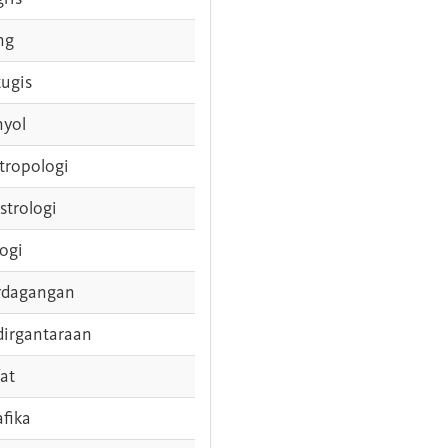
ng
tugis
nyol
tropologi
strologi
logi
rdagangan
dirgantaraan
fat
afika