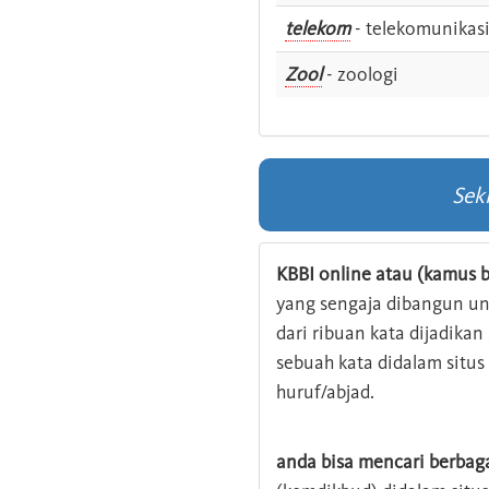
telekom
- telekomunikas
Zool
- zoologi
Sek
KBBI online atau (kamus b
yang sengaja dibangun u
dari ribuan kata dijadika
sebuah kata didalam situ
huruf/abjad.
anda bisa mencari berbag