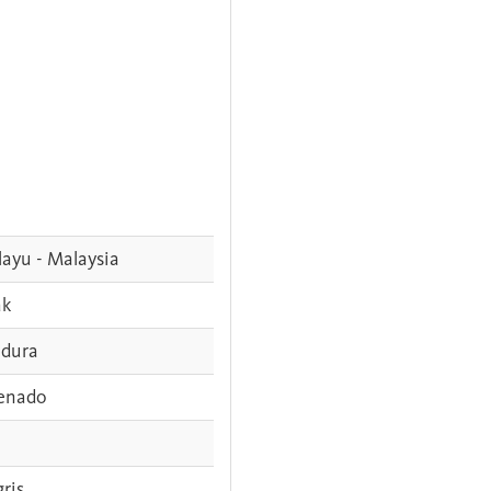
ayu - Malaysia
ak
dura
enado
gris