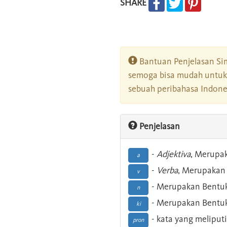
SHARE
Bantuan Penjelasan Sim
semoga bisa mudah untuk 
sebuah peribahasa Indonesi
Penjelasan
-
Adjektiva
, Merupa
a
-
Verba
, Merupakan 
v
- Merupakan Bentuk
n
- Merupakan Bentuk
ki
- kata yang meliputi
pron