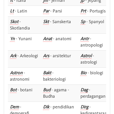
It
- Italia
Jm
- Jerman
Jp
- Jepang
Lt
- Latin
Par
- Parsi
Prt
- Portugis
Skot
-
Skt
- Sanskerta
Sp
- Spanyol
Skotlandia
Yn
- Yunani
Anat
- anatomi
Antr
-
antropologi
Ark
- Arkeologi
Ars
- arsitektur
Astrol
-
astrologi
Astron
-
Bakt
-
Bio
- biologi
astronomi
bakteriologi
Bot
- botani
Bud
- agama -
Dag
-
Budha
perdagangan
Dem
-
Dik
- pendidikan
Dirg
-
demografi
kedirgantaraan