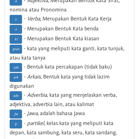
-
Adjektiva
, Merupakan Bentuk Kata Sifat,
a
nomina atau Pronomina
-
Verba
, Merupakan Bentuk Kata Kerja
v
- Merupakan Bentuk Kata benda
n
- Merupakan Bentuk Kata kiasan
ki
- kata yang meliputi kata ganti, kata tunjuk,
pron
atau kata tanya
- Bentuk kata percakapan (tidak baku)
cak
-
Arkais
, Bentuk kata yang tidak lazim
ark
digunakan
-
Adverbia
, kata yang menjelaskan verba,
adv
adjektiva, adverbia lain, atau kalimat
-
Jawa
, adalah bahasa Jawa
Jw
-
partikel
, kelas kata yang meliputi kata
p
depan, kata sambung, kata seru, kata sandang,