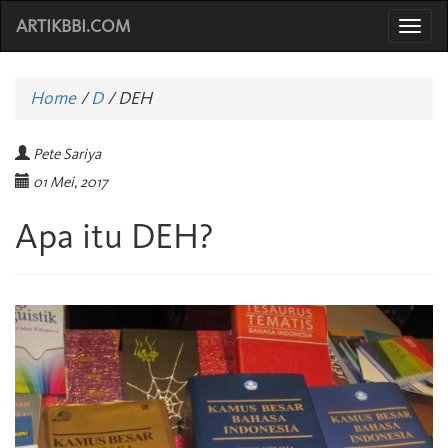
ARTIKBBI.COM
Togg
navi
Home
/
D
/
DEH
Pete Sariya
01 Mei, 2017
Apa itu DEH?