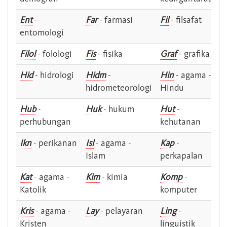
Ent
-
Far
- farmasi
Fil
- filsafat
entomologi
Filol
- folologi
Fis
- fisika
Graf
- grafika
Hid
- hidrologi
Hidm
-
Hin
- agama -
hidrometeorologi
Hindu
Hub
-
Huk
- hukum
Hut
-
perhubungan
kehutanan
Ikn
- perikanan
Isl
- agama -
Kap
-
Islam
perkapalan
Kat
- agama -
Kim
- kimia
Komp
-
Katolik
komputer
Kris
- agama -
Lay
- pelayaran
Ling
-
Kristen
linguistik