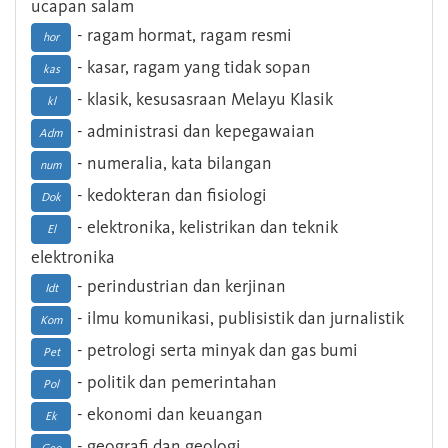
ucapan salam
- ragam hormat, ragam resmi
hor
- kasar, ragam yang tidak sopan
kas
- klasik, kesusasraan Melayu Klasik
kl
- administrasi dan kepegawaian
Adm
- numeralia, kata bilangan
num
- kedokteran dan fisiologi
Dok
- elektronika, kelistrikan dan teknik
El
elektronika
- perindustrian dan kerjinan
Idt
- ilmu komunikasi, publisistik dan jurnalistik
Kom
- petrologi serta minyak dan gas bumi
Pet
- politik dan pemerintahan
Pol
- ekonomi dan keuangan
Ek
- geografi dan geologi