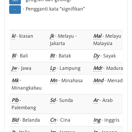
Geo
- Pengganti kata "signifikan"
--
ki
- kiasan
Jk
- Melayu -
Mal
- Melayu -
Jakarta
Malaysia
Bl
- Bali
Bt
- Batak
Dy
- Sayak
Jw
- Jawa
Lp
- Lampung
Mdr
- Madura
Mk
-
Mn
- Minahasa
Mnd
- Menado
Minangkabau
Plb
-
Sd
- Sunda
Ar
- Arab
Palembang
Bld
- Belanda
Cn
- Cina
Ing
- Inggris