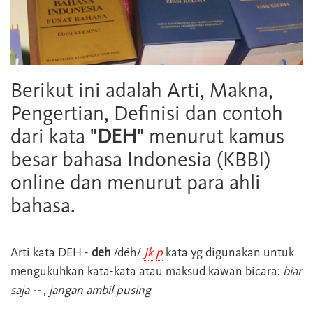
Berikut ini adalah Arti, Makna,
Pengertian, Definisi dan contoh
dari kata "
DEH
" menurut kamus
besar bahasa Indonesia (KBBI)
online dan menurut para ahli
bahasa.
Arti kata
DEH
-
deh
/déh/
Jk
p
kata yg digunakan untuk
mengukuhkan kata-kata atau maksud kawan bicara:
biar
saja -- , jangan ambil pusing