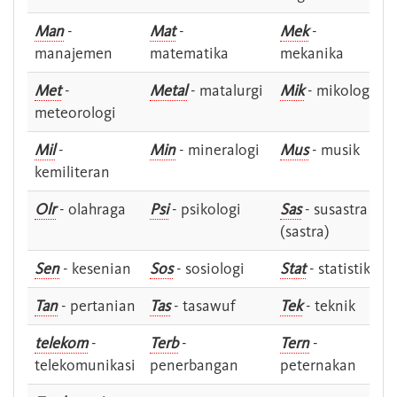
Man
-
Mat
-
Mek
-
manajemen
matematika
mekanika
Met
-
Metal
- matalurgi
Mik
- mikologi
meteorologi
Mil
-
Min
- mineralogi
Mus
- musik
kemiliteran
Olr
- olahraga
Psi
- psikologi
Sas
- susastra -
(sastra)
Sen
- kesenian
Sos
- sosiologi
Stat
- statistik
Tan
- pertanian
Tas
- tasawuf
Tek
- teknik
telekom
-
Terb
-
Tern
-
telekomunikasi
penerbangan
peternakan